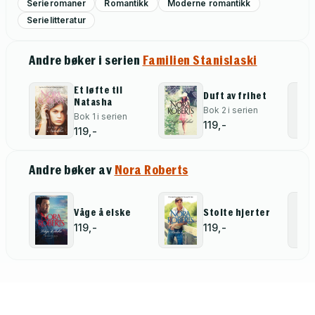
Serieromaner
Romantikk
Moderne romantikk
Serielitteratur
Andre bøker i serien
Familien Stanislaski
Et løfte til
Duft av frihet
Natasha
Bok 2 i serien
Bok 1 i serien
119,-
119,-
Andre bøker av
Nora Roberts
Våge å elske
Stolte hjerter
119,-
119,-