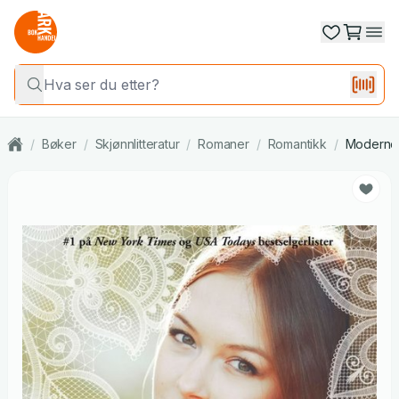
/
Bøker
/
Skjønnlitteratur
/
Romaner
/
Romantikk
/
Moderne 