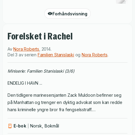
Forhåndsvisning
Forelsket i Rachel
Av
Nora Roberts
,
2014
.
Del 3 av serien
Familien Stanislaski
og
Nora Roberts
.
Miniserie: Familien Stanislaski (3/6)
ENDELIG I HAVN ...
Den tidligere marinesersjanten Zack Muldoon befinner seg
på Manhattan og trenger en dyktig advokat som kan redde
hans kriminelle yngre bror fra fengselsstraff.
Forsvarsadvokaten Rachel Stanislaski er ikke akkurat en slik
person han hadde hatt i tankene. Men snart oppdager han at
E-bok
Norsk, Bokmål
det bak Rachels polerte ytre skjuler seg en godhjertet,