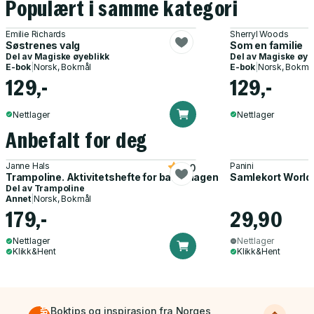
Populært i samme kategori
Emilie Richards
Sherryl Woods
Søstrenes valg
Som en familie
Del av
Magiske øyeblikk
Del av
Magiske øye
E-bok
|
Norsk, Bokmål
E-bok
|
Norsk, Bokmå
129,-
129,-
Nettlager
Nettlager
Anbefalt for deg
Janne Hals
Panini
5.0
Trampoline. Aktivitetshefte for barnehagen
Samlekort World
Del av
Trampoline
Annet
|
Norsk, Bokmål
179,-
29,90
Nettlager
Nettlager
Klikk&Hent
Klikk&Hent
Boktips og inspirasjon fra Norges