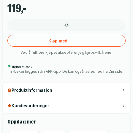
bestemt og engasjert kvinne, og han merker at han begynner
119,-
å få følelser for henne. Det er han imidlertid ikke alene om, og
plutselig er han og hans bror blitt rivaler ...
Kjøp med
Ved å fullføre kjøpet aksepterer jeg
kjøpsvilkårene
.
Digital e-bok
E-bøker legges i din ARK-app. De kan også lastes ned fra Din side.
Produktinformasjon
Kundevurderinger
Oppdag mer