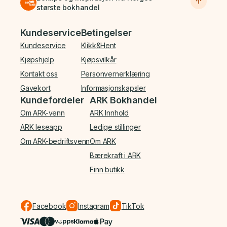
største bokhandel
Bunnmeny
Kundeservice
Betingelser
Kundeservice
Klikk&Hent
Kjøpshjelp
Kjøpsvilkår
Kontakt oss
Personvernerklæring
Gavekort
Informasjonskapsler
Kundefordeler
ARK Bokhandel
Om ARK-venn
ARK Innhold
ARK leseapp
Ledige stillinger
Om ARK-bedriftsvenn
Om ARK
Bærekraft i ARK
Finn butikk
Facebook
Instagram
TikTok