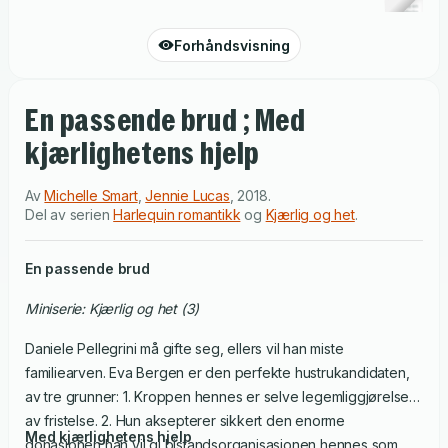
Forhåndsvisning
En passende brud ; Med
kjærlighetens hjelp
Av
Michelle Smart
,
Jennie Lucas
,
2018
.
Del av serien
Harlequin romantikk
og
Kjærlig og het
.
En passende brud
Miniserie: Kjærlig og het (3)
Daniele Pellegrini må gifte seg, ellers vil han miste
familiearven. Eva Bergen er den perfekte hustrukandidaten,
av tre grunner: 1. Kroppen hennes er selve legemliggjørelsen
av fristelse. 2. Hun aksepterer sikkert den enorme
Med kjærlighetens hjelp
donasjonen han vil gi bistandsorganisasjonen hennes som