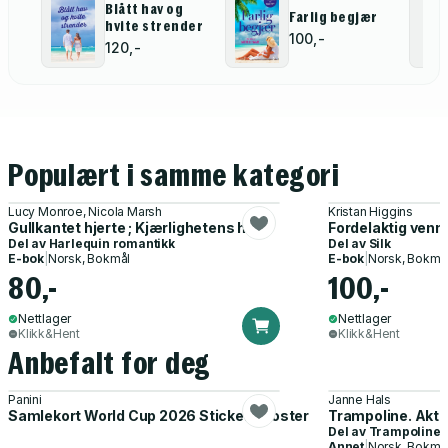
Blått hav og
Farlig begjær
hvite strender
100,-
120,-
Populært i samme kategori
Lucy Monroe, Nicola Marsh
Kristan Higgins
Gullkantet hjerte ; Kjærlighetens hevn
Fordelaktig venn
Del av
Harlequin romantikk
Del av
Silk
E-bok
|
Norsk, Bokmål
E-bok
|
Norsk, Bokmå
80,-
100,-
Nettlager
Nettlager
Klikk&Hent
Klikk&Hent
Anbefalt for deg
Panini
Janne Hals
Samlekort World Cup 2026 Sticker Booster
Trampoline. Akti
Del av
Trampoline
Annet
|
Norsk, Bokmå