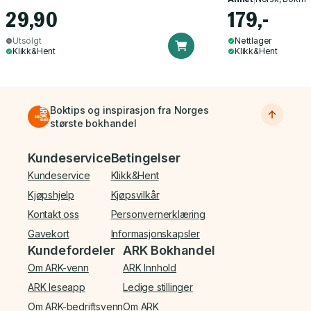
29,90
179,-
Utsolgt
Nettlager
Klikk&Hent
Klikk&Hent
Boktips og inspirasjon fra Norges
største bokhandel
Bunnmeny
Kundeservice
Betingelser
Kundeservice
Klikk&Hent
Kjøpshjelp
Kjøpsvilkår
Kontakt oss
Personvernerklæring
Gavekort
Informasjonskapsler
Kundefordeler
ARK Bokhandel
Om ARK-venn
ARK Innhold
ARK leseapp
Ledige stillinger
Om ARK-bedriftsvenn
Om ARK