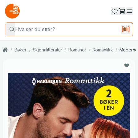
/
Bøker
/
Skjønnlitteratur
/
Romaner
/
Romantikk
/
Moderne 