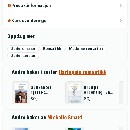
Produktinformasjon
Kundevurderinger
Oppdag mer
Serieromaner
Romantikk
Moderne romantikk
Serielitteratur
Andre bøker i serien
Harlequin romantikk
Gullkantet
Brud på
hjerte ;
ordentlig ; En
Kjærlighetens
på milliarden
80,-
80,-
hevn
Andre bøker av
Michelle Smart