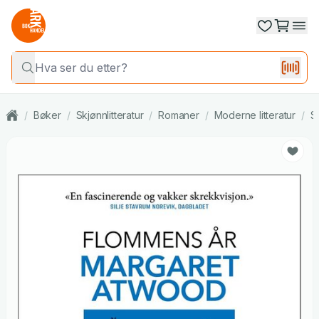
/
Bøker
/
Skjønnlitteratur
/
Romaner
/
Moderne litteratur
/
S