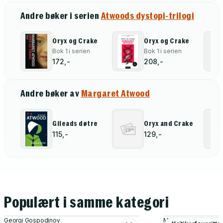
Andre bøker i serien
Atwoods dystopi-trilogi
Oryx og Crake
Oryx og Crake
Bok 1 i serien
Bok 1 i serien
172,-
208,-
Andre bøker av
Margaret Atwood
Gileads døtre
Oryx and Crake
115,-
129,-
Populært i samme kategori
Georgi Gospodinov
Maren Uthaug