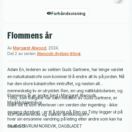
Forhåndsvisning
Flommens år
Av
Margaret Atwood
,
2024
.
Del 2 av serien
Atwoods dystopi-trilogi
.
Adam En, lederen av sekten Guds Gartnere, har lenge varslet
en naturkatastrofe som kommer til å endre alt liv på jorden. Nå
har den store katastrofen inntruffet, og nesten alt
menneskelig liv er utryddet. Ren, en ung nattklubbdanser, og
Flommens år er andre bind i Margaret Atwoods
Toby, som tidligere har vært medlem av Guds Gartnere, er
MaddAddamtrilogi.
blant de få som overlever i en verden der ingenting - ikke
engang dyrelivet - er til å stole på. Ren og Toby legger ut på
«En fascinerende og vakker skrekkvisjon.»
hver sin ensomme vandring på leting etter andre som kan ha
overlevd.
SILJE STAVRUM NOREVIK, DAGBLADET