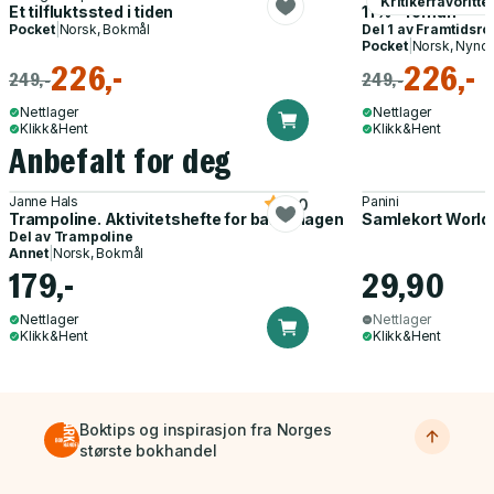
Kritikerfavoritte
Et tilfluktssted i tiden
11 % - roman
Pocket
|
Norsk, Bokmål
Del 1 av
Framtidsr
Pocket
|
Norsk, Nyno
226,-
226,-
249,-
249,-
Nettlager
Nettlager
Klikk&Hent
Klikk&Hent
Anbefalt for deg
Janne Hals
Panini
5.0
Trampoline. Aktivitetshefte for barnehagen
Samlekort World
Del av
Trampoline
Annet
|
Norsk, Bokmål
179,-
29,90
Nettlager
Nettlager
Klikk&Hent
Klikk&Hent
Boktips og inspirasjon fra Norges
største bokhandel