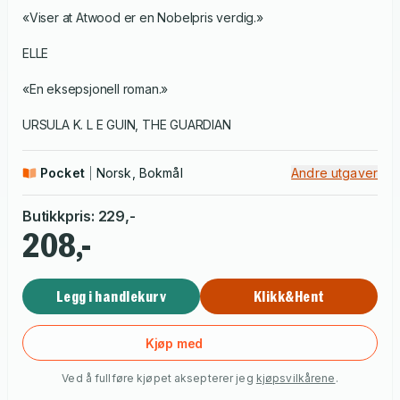
«Viser at Atwood er en Nobelpris verdig.»
ELLE
«En eksepsjonell roman.»
URSULA K. L E GUIN, THE GUARDIAN
Pocket
Norsk, Bokmål
Andre utgaver
Butikkpris
:
229
,-
208,-
Legg i handlekurv
Klikk&Hent
Kjøp med
Ved å fullføre kjøpet aksepterer jeg
kjøpsvilkårene
.