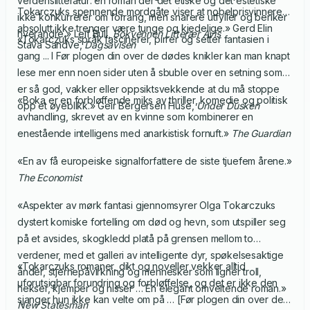
verdenslitteratur: en roman der det etiske og det estetiske
Tokarczuks spennende mordgåte viser at nobelprisvinnere
ikke konkurrerer om forrang, men snarere utfyller og beriker
absolutt ikke trenger være tunge og kjedelige.» Gerd Elin
hverandre.» Leif Bull,
Bokvennen Litterær Avis
«Tokarczuks språk fascinerer, pirrer og setter fantasien i
Stava Sandve,
Dagsavisen
gang ... I Før plogen din over de dødes knikler kan man knapt
lese mer enn noen sider uten å sbuble over en setning som
er så god, vakker eller oppsiktsvekkende at du må stoppe
«Boka er en forbløffende miks av thriller, komedie og politisk
opp et øyeblikk.» Geir Bergersen Huse,
Under Dusken
avhandling, skrevet av en kvinne som kombinerer en
enestående intelligens med anarkistisk fornuft.»
The Guardian
«En av få europeiske signalforfattere de siste tjuefem årene.»
The Economist
«Aspekter av mørk fantasi gjennomsyrer Olga Tokarczuks
dystert komiske fortelling om død og hevn, som utspiller seg
på et avsides, skogkledd platå på grensen mellom to
verdener, med et galleri av intelligente dyr, spøkelsesaktige
«Tokarczuks romaner, dikt og noveller vekker alltid
ånder, stjernepåvirkning og mennesker som ligner troll,
uforutsigbar forundring og forbløffelse, og det er ikke den
hekser, kjemper og nisser … En elegant omveltende roman.»
sjanger hun ikke kan velte om på … [Før plogen din over de
New Statesman