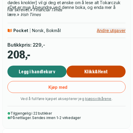
dødes knokler] vil gi deg et ønske om å lese alt Tokarczuk
«Det er mye å beundre ved denne boka, og enda mer å
har skrevet.»
Financial Times
lære.»
Irish Times
Pocket
Norsk, Bokmål
Andre utgaver
Butikkpris
:
229
,-
208,-
Legg i handlekurv
Klikk&Hent
Kjøp med
Ved å fullføre kjøpet aksepterer jeg
kjøpsvilkårene
.
Tilgjengelig i 22 butikker
På nettlager. Sendes innen 1-2 virkedager