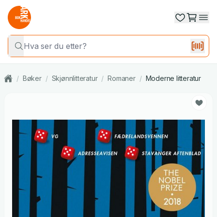
/
Bøker
/
Skjønnlitteratur
/
Romaner
/
Moderne litteratur