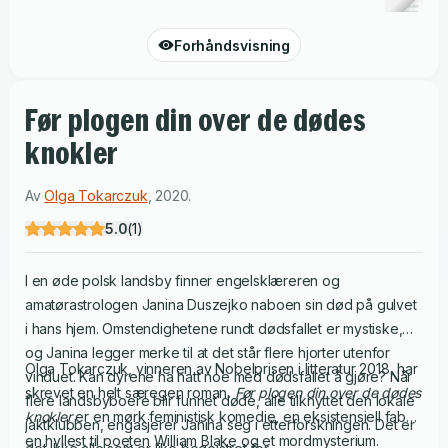
Forhåndsvisning
Før plogen din over de dødes
knokler
Av
Olga Tokarczuk
,
2020
.
5.0
(
1
)
I en øde polsk landsby finner engelsklæreren og
amatørastrologen Janina Duszejko naboen sin død på gulvet
i hans hjem. Omstendighetene rundt dødsfallet er mystiske,
og Janina legger merke til at det står flere hjorter utenfor
Olga Tokarczuk, vinneren av Nobelprisen i litteratur 2018, har
vinduet. Kan dyrene ha hatt noe med dødsfallet å gjøre? Når
skrevet en helt særegen roman
. Før plogen din over de dødes
flere landsbyboere blir funnet døde, alle tilknyttet den lokale
knokler
er en mørk feministisk komedie, en eksistensiell fabel,
jaktklubben, engasjerer Janina seg i etterforskningen. Det er
en hyllest til poeten William Blake og et mordmysterium.