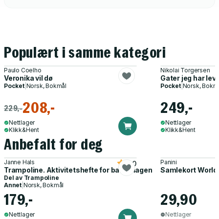
Populært i samme kategori
Paulo Coelho
Nikolai Torgersen
Veronika vil dø
Gater jeg har lev
Pocket
|
Norsk, Bokmål
Pocket
|
Norsk, Bokm
208,-
249,-
229,-
Nettlager
Nettlager
Klikk&Hent
Klikk&Hent
Anbefalt for deg
Janne Hals
Panini
5.0
Trampoline. Aktivitetshefte for barnehagen
Samlekort World
Del av
Trampoline
Annet
|
Norsk, Bokmål
179,-
29,90
Nettlager
Nettlager