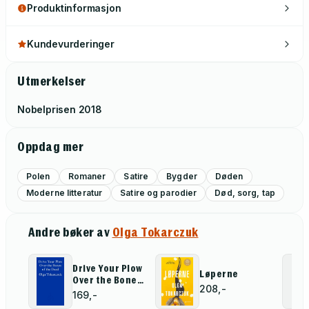
Produktinformasjon
Kundevurderinger
Utmerkelser
Nobelprisen
2018
Oppdag mer
Polen
Romaner
Satire
Bygder
Døden
Moderne litteratur
Satire og parodier
Død, sorg, tap
Andre bøker av
Olga Tokarczuk
Drive Your Plow
Løperne
Over the Bones
208,-
of the Dead
169,-