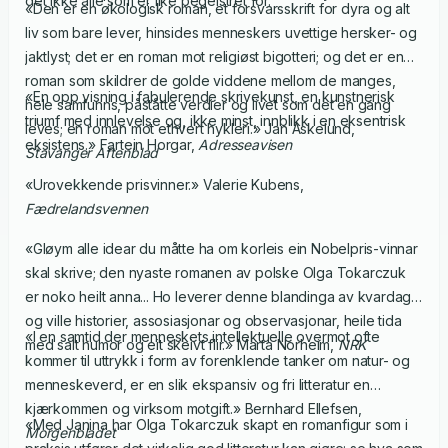
det ikke alle som er like begeistret for.
«Den er en økologisk roman, et forsvarsskrift for dyra og alt
liv som bare lever, hinsides menneskers uvettige hersker- og
jaktlyst; det er en roman mot religiøst bigotteri; og det er en
roman som skildrer de golde viddene mellom de manges,
«En opp visning i fabulerende skrivekunst, en kunstnerisk
hele samfunns, påståtte verdier og livet som det en gang
triumf med innlevelse og, ikke minst, innblikk i en eksentrisk
leves; en roman mot ethvert hykleri.» Jan Askelund,
eksistens.» Fartein Horgar,
Adresseavisen
Stavanger Aftenblad
«Urovekkende prisvinner.» Valerie Kubens,
Fædrelandsvennen
«Gløym alle idear du måtte ha om korleis ein Nobelpris-vinnar
skal skrive; den nyaste romanen av polske Olga Tokarczuk
er noko heilt anna... Ho leverer denne blandinga av kvardag
og ville historier, assosiasjonar og observasjonar, heile tida
«I en samtid der menneskets intellektuelle overmot ofte
med salt humor og eit skeivt flir.» Marta Norheim,
NRK
kommer til uttrykk i form av forenklende tanker om natur- og
menneskeverd, er en slik ekspansiv og fri litteratur en
kjærkommen og virksom motgift.» Bernhard Ellefsen,
«Med Janina har Olga Tokarczuk skapt en romanfigur som i
Morgenbladet