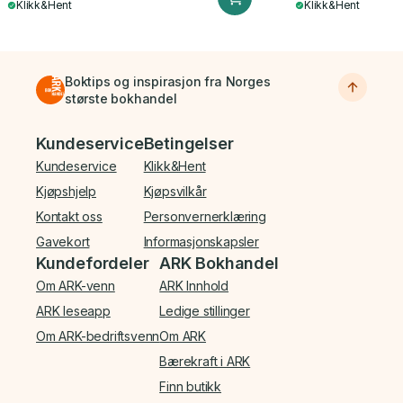
Klikk&Hent
Klikk&Hent
Boktips og inspirasjon fra Norges
største bokhandel
Bunnmeny
Kundeservice
Betingelser
Kundeservice
Klikk&Hent
Kjøpshjelp
Kjøpsvilkår
Kontakt oss
Personvernerklæring
Gavekort
Informasjonskapsler
Kundefordeler
ARK Bokhandel
Om ARK-venn
ARK Innhold
ARK leseapp
Ledige stillinger
Om ARK-bedriftsvenn
Om ARK
Bærekraft i ARK
Finn butikk