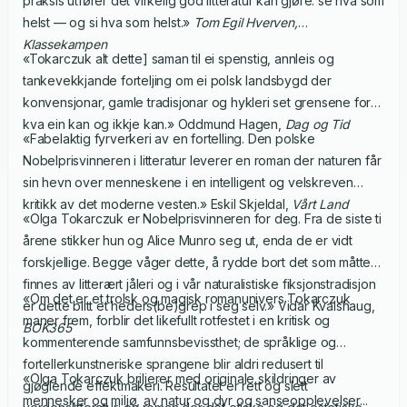
praksis utfører det virkelig god litteratur kan gjøre: se hva som
helst — og si hva som helst.»
Tom Egil Hverven,
Klassekampen
«Tokarczuk alt dette] saman til ei spenstig, annleis og
tankevekkjande forteljing om ei polsk landsbygd der
konvensjonar, gamle tradisjonar og hykleri set grensene for
kva ein kan og ikkje kan.» Oddmund Hagen,
Dag og Tid
«Fabelaktig fyrverkeri av en fortelling. Den polske
Nobelprisvinneren i litteratur leverer en roman der naturen får
sin hevn over menneskene i en intelligent og velskreven
kritikk av det moderne vesten.» Eskil Skjeldal,
Vårt Land
«Olga Tokarczuk er Nobelprisvinneren for deg. Fra de siste ti
årene stikker hun og Alice Munro seg ut, enda de er vidt
forskjellige. Begge våger dette, å rydde bort det som måtte
finnes av litterært jåleri og i vår naturalistiske fiksjonstradisjon
«Om det er et trolsk og magisk romanunivers Tokarczuk
er dette blitt et heders(be)grep i seg selv.» Vidar Kvalshaug,
maner frem, forblir det likefullt rotfestet i en kritisk og
BOK365
kommenterende samfunnsbevissthet; de språklige og
fortellerkunstneriske sprangene blir aldri redusert til
«Olga Tokarczuk briljerer med originale skildringer av
gjøglende effektmakeri. Resultatet er rett og slett
mennesker og miljø, av natur og dyr og sanseopplevelser...