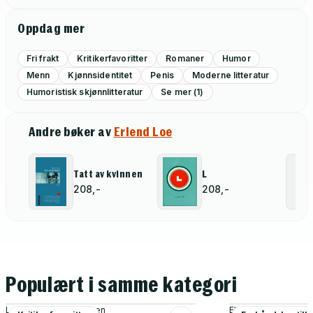
Oppdag mer
Fri frakt
Kritikerfavoritter
Romaner
Humor
Menn
Kjønnsidentitet
Penis
Moderne litteratur
Humoristisk skjønnlitteratur
Se mer (1)
Andre bøker av
Erlend Loe
Tatt av kvinnen
L
208,-
208,-
Populært i samme kategori
Lars Saabye Christensen
Elle Kennedy