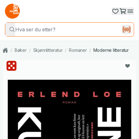
/
Bøker
/
Skjønnlitteratur
/
Romaner
/
Moderne litteratur