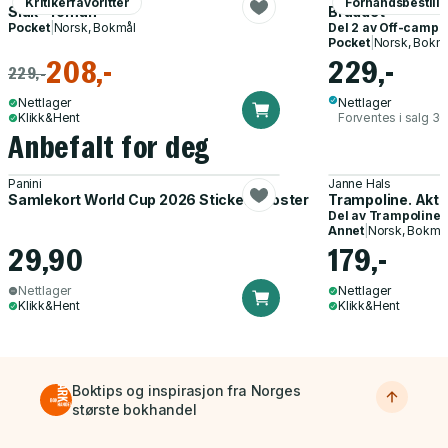
Kritikerfavoritter
Forhåndsbestill
Sluk - roman
Bruddet
Pocket
|
Norsk, Bokmål
Del 2 av
Off-campu
Pocket
|
Norsk, Bokm
208,-
229,-
229,-
Nettlager
Nettlager
Klikk&Hent
Forventes i salg 3
Anbefalt for deg
Panini
Janne Hals
Samlekort World Cup 2026 Sticker Booster
Trampoline. Akti
Del av
Trampoline
Annet
|
Norsk, Bokmå
29,90
179,-
Nettlager
Nettlager
Klikk&Hent
Klikk&Hent
Boktips og inspirasjon fra Norges
største bokhandel