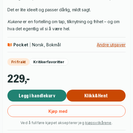
Det er lite ideelt og passer dårlig, mildt sagt.
Kukene
er en fortelling om tap, tilknytning og frihet – og om
hva det egentlig vil si å være hel.
Pocket
Norsk, Bokmål
Andre utgaver
Fri frakt
Kritikerfavoritter
229,-
Legg i handlekurv
Klikk&Hent
Kjøp med
Ved å fullføre kjøpet aksepterer jeg
kjøpsvilkårene
.