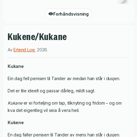
Forhåndsvisning
Kukene/Kukane
Av
Erlend Loe
,
2026
.
Kukane
Ein dag fell penisen til Tander av medan han står i dusjen.
Det er lite ideelt og passar dårleg, mildt sagt.
Kukane
er ei forteljing om tap, tilknyting og fridom – og om
kva det eigentleg vil seia å vera heil.
Kukene
En dag faller penisen til Tander av mens han står i dusjen.