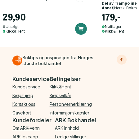
Del av
Trampoline
Annet
|
Norsk, Bokmå
29,90
179,-
Utsolgt
Nettlager
Klikk&Hent
Klikk&Hent
Boktips og inspirasjon fra Norges
største bokhandel
Bunnmeny
Kundeservice
Betingelser
Kundeservice
Klikk&Hent
Kjøpshjelp
Kjøpsvilkår
Kontakt oss
Personvernerklæring
Gavekort
Informasjonskapsler
Kundefordeler
ARK Bokhandel
Om ARK-venn
ARK Innhold
ARK leseapp
Ledige stillinger