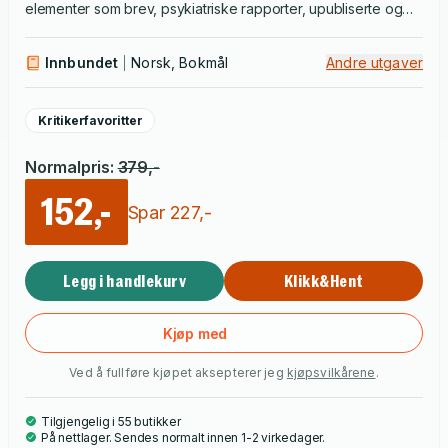
elementer som brev, psykiatriske rapporter, upubliserte og
publiserte tekster, rettsdokumenter osv.
Fra far
blir dermed et
møte mellom en levende og en død kunstner, mellom en far
Innbundet
Norsk, Bokmål
Andre utgaver
og en datter, en kvinne og en mann, og mellom nåtidens
Norge og det landet Arnljot Berg levde og virket i. Resultatet
Kritikerfavoritter
er et forbløffende og gripende portrett av et følsomt og
talentfullt menneske, og samtidig en uvanlig skildring av en
Normalpris
:
379
,-
familie
152,-
Spar
227
,-
Legg i handlekurv
Klikk&Hent
Kjøp med
Ved å fullføre kjøpet aksepterer jeg
kjøpsvilkårene
.
Tilgjengelig i 55 butikker
På nettlager. Sendes normalt innen 1-2 virkedager.