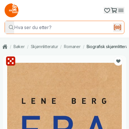
/
Bøker
/
Skjønnlitteratur
/
Romaner
/
Biografisk skjønnlittera