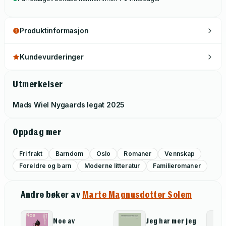
Produktinformasjon
Kundevurderinger
Utmerkelser
Mads Wiel Nygaards legat
2025
Oppdag mer
Fri frakt
Barndom
Oslo
Romaner
Vennskap
Foreldre og barn
Moderne litteratur
Familieromaner
Andre bøker av
Marte Magnusdotter Solem
Noe av
Jeg har mer jeg