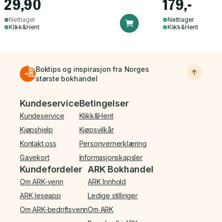
29,90
179,-
Nettlager
Nettlager
Klikk&Hent
Klikk&Hent
Boktips og inspirasjon fra Norges
største bokhandel
Bunnmeny
Kundeservice
Betingelser
Kundeservice
Klikk&Hent
Kjøpshjelp
Kjøpsvilkår
Kontakt oss
Personvernerklæring
Gavekort
Informasjonskapsler
Kundefordeler
ARK Bokhandel
Om ARK-venn
ARK Innhold
ARK leseapp
Ledige stillinger
Om ARK-bedriftsvenn
Om ARK