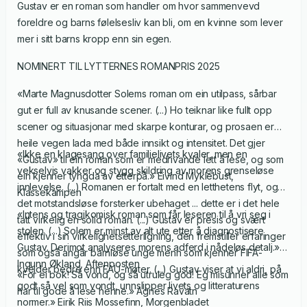
Gustav er en roman som handler om hvor sammenvevd
foreldre og barns følelsesliv kan bli, om en kvinne som lever
mer i sitt barns kropp enn sin egen.
NOMINERT TIL LYTTERNES ROMANPRIS 2025
«Marte Magnusdotter Solems roman om ein utilpass, sårbar
gut er full av knusande scener. (...) Ho teiknar like fullt opp
scener og situasjonar med skarpe konturar, og prosaen er
heile vegen lada med både innsikt og intensitet. Det gjer
«Ikke en klagesang over familielivets kvaler, men en
«Gustav» til ein roman som er medrivande lett å lese, og som
vekselvis vakker og stygg skildring av morens grenseløse
ein kjenner tyngda av etterpå.» Eivind Myklebust,
innlevelse. (...) Romanen er fortalt med en letthetens flyt, og
Klassekampen
det motstandsløse forsterker ubehaget ... dette er i det hele
«Intens og tragikomisk roman som får leseren til å vri seg i
tatt virkelig en solid roman. (...) Gustav er presis og svært
stolen. (...) Solem er minst av alt ute etter å diagnostisere
effektiv i sin virkelighetsetterligning, den fremstiller erfaringer
Gustav. Derimot analyseres morens adferd i nådeløs detalj.»
som også angår barnløse unge menn som kjenner FIFA-
Ingunn Økland, Aftenposten
kvelder bedre enn FAU-møter. (...) Gustav viser at vi aldri, på
«For ei bok! Så vond, og så utruleg god! Eg misunner alle som
godt så vel som vondt, unnslipper livets og litteraturens
har til gode å lese henne.» Agnes Ravatn
normer.» Eirik Riis Mossefinn, Morgenbladet