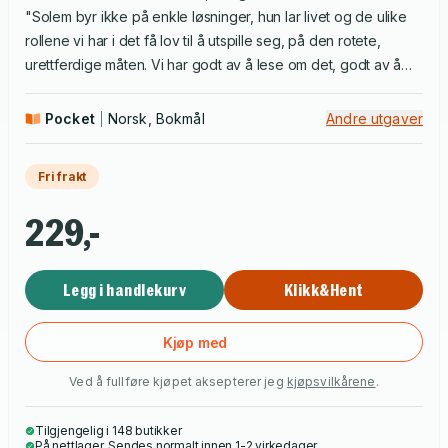
"Solem byr ikke på enkle løsninger, hun lar livet og de ulike
rollene vi har i det få lov til å utspille seg, på den rotete,
urettferdige måten. Vi har godt av å lese om det, godt av å
tenke over det." Ellen Sofie Lauritzen, FETT
Pocket
Norsk, Bokmål
Andre utgaver
Fri frakt
229,-
Legg i handlekurv
Klikk&Hent
Kjøp med
Ved å fullføre kjøpet aksepterer jeg
kjøpsvilkårene
.
Tilgjengelig i 148 butikker
På nettlager. Sendes normalt innen 1-2 virkedager