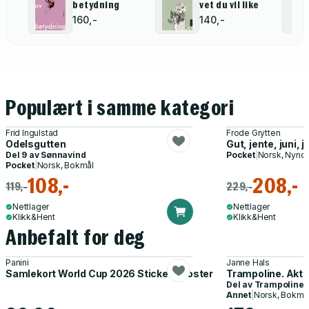
betydning
vet du vil like
160,-
140,-
Populært i samme kategori
Frid Ingulstad
Frode Grytten
Odelsgutten
Gut, jente, juni, j
Del 9 av
Sønnavind
Pocket
|
Norsk, Nyno
Pocket
|
Norsk, Bokmål
108,-
208,-
119,-
229,-
Nettlager
Nettlager
Klikk&Hent
Klikk&Hent
Anbefalt for deg
Panini
Janne Hals
Samlekort World Cup 2026 Sticker Booster
Trampoline. Akti
Del av
Trampoline
Annet
|
Norsk, Bokmå