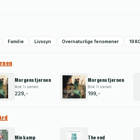
Familie
Livssyn
Overnaturlige fenomener
198
rnen
Morgenstjernen
Morgenstjernen
Bok 1 i serien
Bok 1 i serien
229,-
199,-
ård
Min kamp
The end