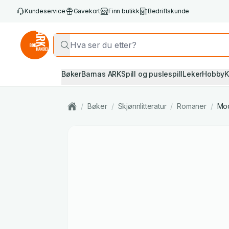
Kundeservice
Gavekort
Finn butikk
Bedriftskunde
Bøker
Barnas ARK
Spill og puslespill
Leker
Hobby
K
/
Bøker
/
Skjønnlitteratur
/
Romaner
/
Mod