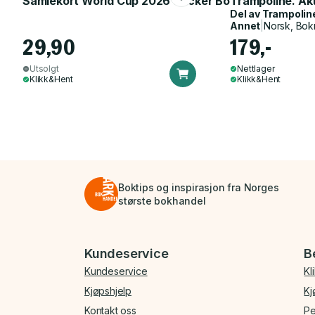
Samlekort World Cup 2026 Sticker Booster
Trampoline. Ak
Del av
Trampolin
Annet
|
Norsk, Bok
29,90
179,-
Utsolgt
Nettlager
Klikk&Hent
Klikk&Hent
Boktips og inspirasjon fra Norges
største bokhandel
Bunnmeny
Kundeservice
B
Kundeservice
Kl
Kjøpshjelp
Kj
Kontakt oss
Pe