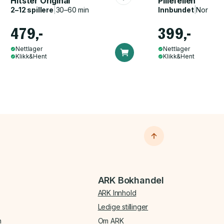
Hitster Original
Pillefellen
2–12 spillere
|
30–60 min
Innbundet
|
Norsk, 
479,-
399,-
Nettlager
Nettlager
Klikk&Hent
Klikk&Hent
ARK Bokhandel
ARK Innhold
Ledige stillinger
n
Om ARK