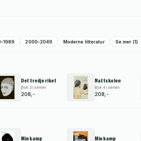
0-1989
2000-2049
Moderne litteratur
Se mer (1)
Det tredje riket
Nattskolen
Bok 3 i serien
Bok 4 i serien
208,-
208,-
Min kamp
Min kamp