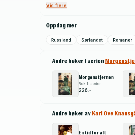
Vis flere
Oppdag mer
Russland
Sørlandet
Romaner
Andre bøker i serien
Morgenstje
Morgenstjernen
Bok 1 i serien
226,-
Andre bøker av
Karl Ove Knausg
En tid for alt