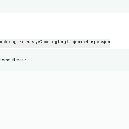
Studiestart! Alle* pensumbøker -20%
Se utvalget her
ontor og skoleutstyr
Gaver og ting til hjemmet
Inspirasjon
erne litteratur