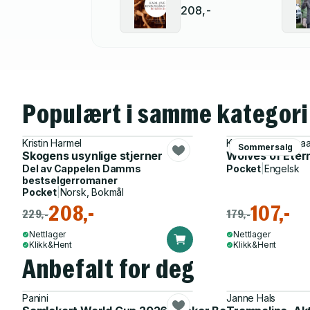
208,-
Populært i samme kategori
Kristin Harmel
Karl Ove Knausga
Sommersalg
Skogens usynlige stjerner
Wolves of Eter
Del av
Cappelen Damms
Pocket
|
Engelsk
bestselgerromaner
Pocket
|
Norsk, Bokmål
208,-
107,-
229,-
179,-
Nettlager
Nettlager
Klikk&Hent
Klikk&Hent
Anbefalt for deg
Panini
Janne Hals