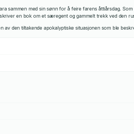
ara sammen med sin sønn for å feire farens åttiårsdag. Som un
 skriver en bok om et særegent og gammelt trekk ved den russ
n av den tiltakende apokalyptiske situasjonen som ble besk