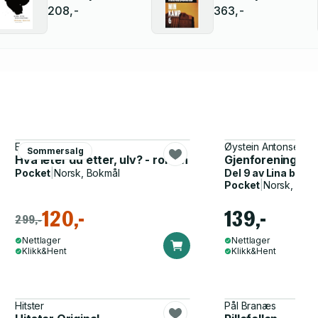
208,-
363,-
Eva Vezjnavets
Øystein Antonsen
Sommersalg
Hva leter du etter, ulv? - roman
Gjenforeningen
Pocket
|
Norsk, Bokmål
Del 9 av
Lina barn
Pocket
|
Norsk, Bok
120,-
139,-
299,-
Nettlager
Nettlager
Klikk&Hent
Klikk&Hent
Hitster
Pål Branæs