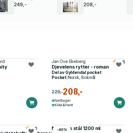
249,-
208,-
ard
Jan Ove Ekeberg
4.8
nity
Djevelens rytter - roman
Del av
Gyldendal pocket
Pocket
|
Norsk, Bokmål
208,-
229,-
Nettlager
Klikk&Hent
Matboks stål 1200 ml
5.0
-40%