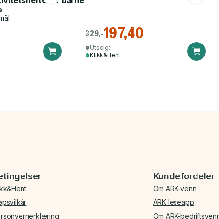
tivitetshefte for barnehagen
e
mål
197,40
329,-
Utsolgt
Klikk&Hent
etingelser
Kundefordeler
ikk&Hent
Om ARK-venn
øpsvilkår
ARK leseapp
rsonvernerklæring
Om ARK-bedriftsven