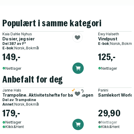
Populært i samme kategori
Kaia Dahle Nyhus
Ewy Halseth
Du sier, jeg sier
Vindpust
Del 387 av
F°
E-bok
|
Norsk, Bokmå
E-bok
|
Norsk, Bokmål
149,-
125,-
Nettlager
Nettlager
Anbefalt for deg
Janne Hals
Panini
5.0
Trampoline. Aktivitetshefte for barnehagen
Samlekort World
Del av
Trampoline
Annet
|
Norsk, Bokmål
179,-
29,90
Nettlager
Nettlager
Klikk&Hent
Klikk&Hent