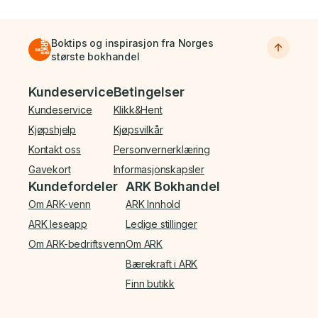
Boktips og inspirasjon fra Norges
største bokhandel
Bunnmeny
Kundeservice
Betingelser
Kundeservice
Klikk&Hent
Kjøpshjelp
Kjøpsvilkår
Kontakt oss
Personvernerklæring
Gavekort
Informasjonskapsler
Kundefordeler
ARK Bokhandel
Om ARK-venn
ARK Innhold
ARK leseapp
Ledige stillinger
Om ARK-bedriftsvenn
Om ARK
Bærekraft i ARK
Finn butikk