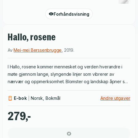
Forhåndsvisning
Hallo, rosene
Av
Mei-mei Berssenbrugge
,
2019
.
I Hallo, rosene kommer mennesket og verden hverandre i
møte gjennom lange, slyngende linjer som vibrerer av
nærvær og oppmerksomhet. Blomster og landskap åpner seg
gjennom boken, og bevisstheten med dem, og alt vokser og
veves sammen i en bemerkelsesverdig skapelsesberetning
E-bok
Norsk, Bokmål
Andre utgaver
for vår tid.
279,-