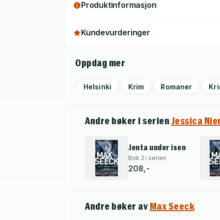
Produktinformasjon
Kundevurderinger
Oppdag mer
Helsinki
Krim
Romaner
Kr
Andre bøker i serien
Jessica Nie
Jenta under isen
Bok 2 i serien
208,-
Andre bøker av
Max Seeck