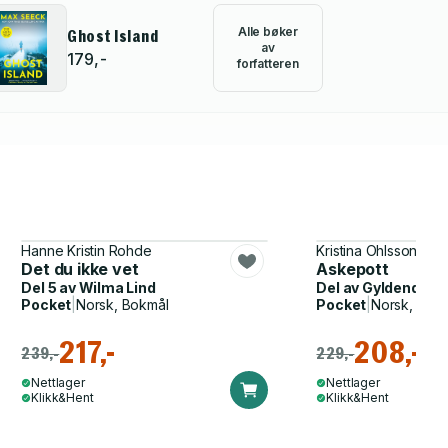
Alle bøker
Ghost Island
av
179,-
forfatteren
Hanne Kristin Rohde
Kristina Ohlsson
Det du ikke vet
Askepott
Del 5 av
Wilma Lind
Del av
Gyldendal b
Pocket
|
Norsk, Bokmål
Pocket
|
Norsk, Bok
217,-
208,-
239,-
229,-
Nettlager
Nettlager
Klikk&Hent
Klikk&Hent