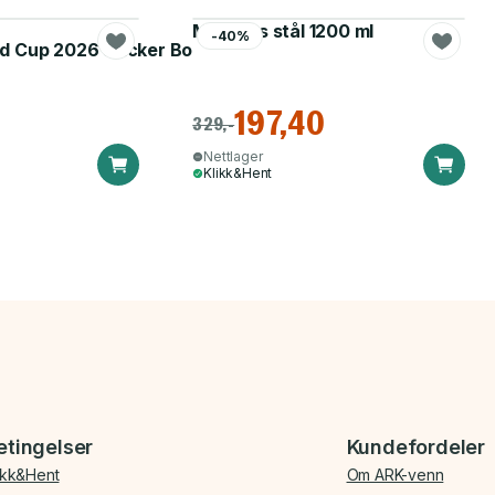
Matboks stål 1200 ml
-40%
d Cup 2026 Sticker Booster
197,40
329,-
Nettlager
Klikk&Hent
etingelser
Kundefordeler
ikk&Hent
Om ARK-venn