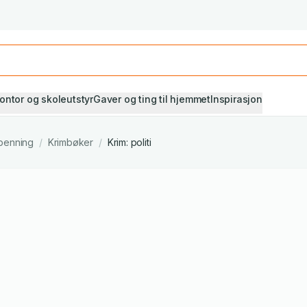
Studiestart! Alle* pensumbøker -20%
Se utvalget her
ontor og skoleutstyr
Gaver og ting til hjemmet
Inspirasjon
penning
/
Krimbøker
/
Krim: politi