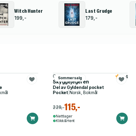
Witch Hunter
Last Grudge
199,-
179,-
Camilla Grebe
4.4
Sommersalg
Skyggejegeren
e
Del av
Gyldendal pocket
kmål
Pocket
|
Norsk, Bokmål
115,-
229,-
Nettlager
Klikk&Hent