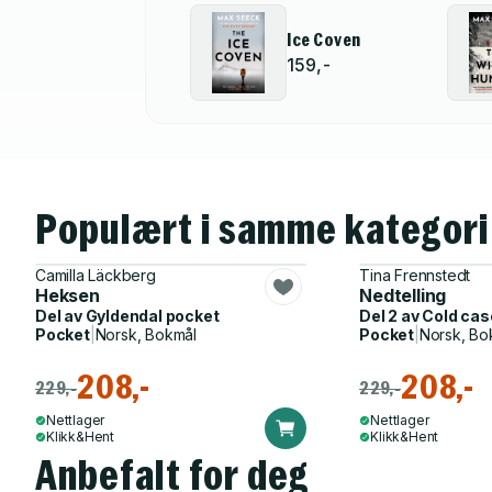
Ice Coven
159,-
Populært i samme kategori
Camilla Läckberg
Tina Frennstedt
Heksen
Nedtelling
Del av
Gyldendal pocket
Del 2 av
Cold cas
Pocket
|
Norsk, Bokmål
Pocket
|
Norsk, Bo
208,-
208,-
229,-
229,-
Nettlager
Nettlager
Klikk&Hent
Klikk&Hent
Anbefalt for deg