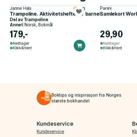
Janne Hals
Panini
5.0
Trampoline. Aktivitetshefte for barnehagen
Samlekort Worl
Del av
Trampoline
Annet
|
Norsk, Bokmål
179,-
29,90
Nettlager
Nettlager
Klikk&Hent
Klikk&Hent
Boktips og inspirasjon fra Norges
største bokhandel
Bunnmeny
Kundeservice
B
Kundeservice
Kl