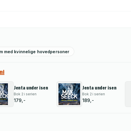
im med kvinnelige hovedpersoner
mi
Jenta under isen
Jenta under isen
Bok 2 i serien
Bok 2 i serien
179,-
189,-