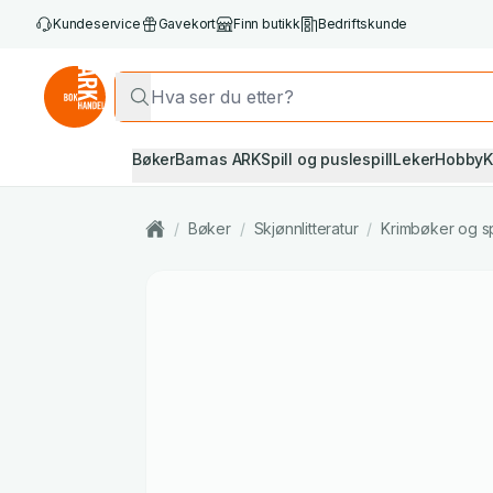
Kundeservice
Gavekort
Finn butikk
Bedriftskunde
Bøker
Barnas ARK
Spill og puslespill
Leker
Hobby
K
/
Bøker
/
Skjønnlitteratur
/
Krimbøker og s