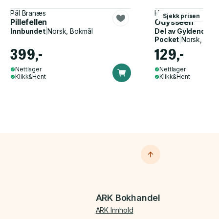
Pål Branæs
Homer, John Flaxma
Sjekk prisen
Pillefellen
Odysseen
Innbundet
|
Norsk, Bokmål
Del av
Gyldendal p
Pocket
|
Norsk, Bok
399,-
129,-
Nettlager
Nettlager
Klikk&Hent
Klikk&Hent
ARK Bokhandel
ARK Innhold