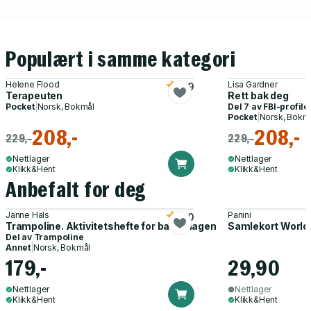
Populært i samme kategori
Helene Flood
Lisa Gardner
3.9
Terapeuten
Rett bak deg
Pocket
|
Norsk, Bokmål
Del 7 av
FBI-profile
Pocket
|
Norsk, Bokm
208,-
208,-
229,-
229,-
Nettlager
Nettlager
Klikk&Hent
Klikk&Hent
Anbefalt for deg
Janne Hals
Panini
5.0
Trampoline. Aktivitetshefte for barnehagen
Samlekort World
Del av
Trampoline
Annet
|
Norsk, Bokmål
179,-
29,90
Nettlager
Nettlager
Klikk&Hent
Klikk&Hent