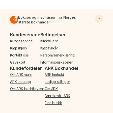
Boktips og inspirasjon fra Norges
største bokhandel
Bunnmeny
Kundeservice
Betingelser
Kundeservice
Klikk&Hent
Kjøpshjelp
Kjøpsvilkår
Kontakt oss
Personvernerklæring
Gavekort
Informasjonskapsler
Kundefordeler
ARK Bokhandel
Om ARK-venn
ARK Innhold
ARK leseapp
Ledige stillinger
Om ARK-bedriftsvenn
Om ARK
Bærekraft i ARK
Finn butikk