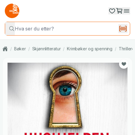
/
Bøker
/
Skjønnlitteratur
/
Krimbøker og spenning
/
Thrillere