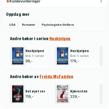
Kundevurderinger
Oppdag mer
USA
Romaner
Psykologiske thrillere
Andre bøker i serien
Hushjelpen
Hushjelpen
Hushjelpen
Bok 1 i serien
Bok 1 i serien
99,-
179,-
Andre bøker av
Freida McFadden
Det øyet ser
Kjæresten
119,-
229,-