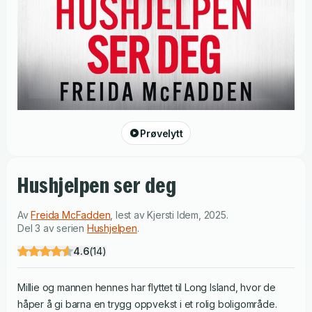
Prøvelytt
Hushjelpen ser deg
Av
Freida McFadden
,
lest av
Kjersti Idem
,
2025
.
Del 3 av serien
Hushjelpen
.
4.6
(
14
)
Millie og mannen hennes har flyttet til Long Island, hvor de
håper å gi barna en trygg oppvekst i et rolig boligområde.