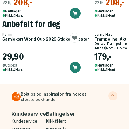
208,-
208,-
229,-
229,-
Nettlager
Nettlager
Klikk&Hent
Klikk&Hent
Anbefalt for deg
Panini
Janne Hals
Samlekort World Cup 2026 Sticker Booster
Trampoline. Akti
Del av
Trampoline
Annet
|
Norsk, Bokmå
29,90
179,-
Utsolgt
Nettlager
Klikk&Hent
Klikk&Hent
Boktips og inspirasjon fra Norges
største bokhandel
Bunnmeny
Kundeservice
Betingelser
Kundeservice
Klikk&Hent