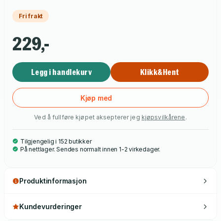
Fri frakt
229,-
Legg i handlekurv
Klikk&Hent
Kjøp med
Ved å fullføre kjøpet aksepterer jeg
kjøpsvilkårene
.
Tilgjengelig i 152 butikker
På nettlager. Sendes normalt innen 1-2 virkedager.
Produktinformasjon
Kundevurderinger