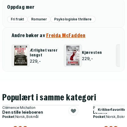
Oppdag mer
Fri frakt
Romaner
Psykologiske thrillere
Andre bøker av
Freida McFadden
Ærlighet varer
Kjæresten
lengst
229,-
229,-
Populært i samme kategori
Clémence Michallon
Bo Svernström
Kritikerfavoritte
Den stille leieboeren
Lekene
Pocket
|
Norsk, Bokmål
Pocket
|
Norsk, Bokm