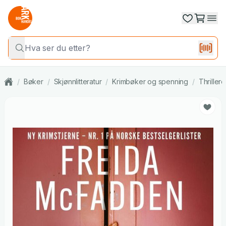
/
Bøker
/
Skjønnlitteratur
/
Krimbøker og spenning
/
Thrillere