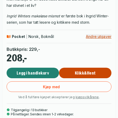
har stivnet i et liv?
Ingrid Winters makeløse mismot
er første bok i Ingrid Winter-
serien, som har tatt lesere og kritikere med storm.
Pocket
Norsk, Bokmål
Andre utgaver
Butikkpris
:
229
,-
208,-
Legg i handlekurv
Klikk&Hent
Kjøp med
Ved å fullføre kjøpet aksepterer jeg
kjøpsvilkårene
.
Tilgjengelig i 13 butikker
På nettlager. Sendes innen 1-2 virkedager.