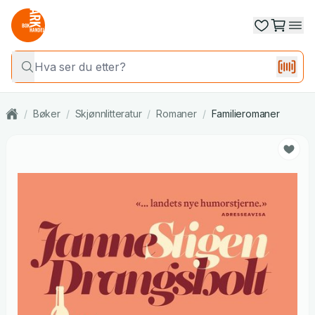
/
Bøker
/
Skjønnlitteratur
/
Romaner
/
Familieromaner