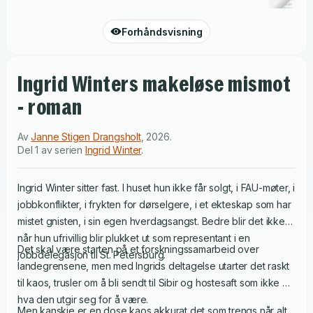
Forhåndsvisning
Ingrid Winters makeløse mismot
- roman
Av
Janne Stigen Drangsholt
,
2026
.
Del 1 av serien
Ingrid Winter
.
Ingrid Winter sitter fast. I huset hun ikke får solgt, i FAU-møter, i
jobbkonflikter, i frykten for dørselgere, i et ekteskap som har
mistet gnisten, i sin egen hverdagsangst. Bedre blir det ikke
når hun ufrivillig blir plukket ut som representant i en
Det skal være starten på et forskningssamarbeid over
jobbdelegasjon til St. Petersburg.
landegrensene, men med Ingrids deltagelse utarter det raskt
til kaos, trusler om å bli sendt til Sibir og hostesaft som ikke er
hva den utgir seg for å være.
Men kanskje er en dose kaos akkurat det som trengs når alt