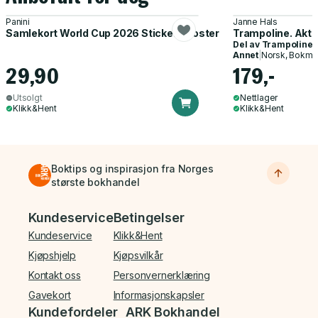
Panini
Janne Hals
Samlekort World Cup 2026 Sticker Booster
Trampoline. Akti
Del av
Trampoline
Annet
|
Norsk, Bokmå
29,90
179,-
Utsolgt
Nettlager
Klikk&Hent
Klikk&Hent
Boktips og inspirasjon fra Norges
største bokhandel
Bunnmeny
Kundeservice
Betingelser
Kundeservice
Klikk&Hent
Kjøpshjelp
Kjøpsvilkår
Kontakt oss
Personvernerklæring
Gavekort
Informasjonskapsler
Kundefordeler
ARK Bokhandel