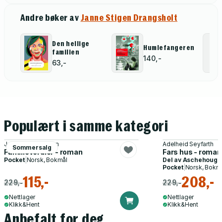
Andre bøker av
Janne Stigen Drangsholt
Den hellige
Humlefangeren
familien
140,-
63,-
Populært i samme kategori
Jens M. Johansson
Adelheid Seyfarth
Sommersalg
Familieverdier - roman
Fars hus - roman
Pocket
|
Norsk, Bokmål
Del av
Aschehoug 
Pocket
|
Norsk, Bokm
115,-
208,-
229,-
229,-
Nettlager
Nettlager
Klikk&Hent
Klikk&Hent
Anbefalt for deg