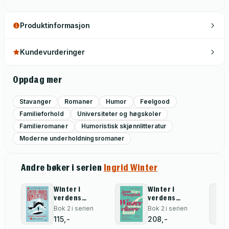
Produktinformasjon
Kundevurderinger
Oppdag mer
Stavanger
Romaner
Humor
Feelgood
Familieforhold
Universiteter og høgskoler
Familieromaner
Humoristisk skjønnlitteratur
Moderne underholdningsromaner
Andre bøker i serien
Ingrid Winter
Winter i
Winter i
verdens
verdens
rikeste land
rikeste land
Bok 2 i serien
Bok 2 i serien
115,-
208,-