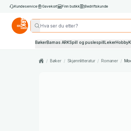
Kundeservice
Gavekort
Finn butikk
Bedriftskunde
Bøker
Barnas ARK
Spill og puslespill
Leker
Hobby
K
/
Bøker
/
Skjønnlitteratur
/
Romaner
/
Mod