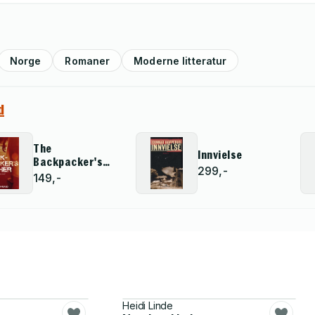
Norge
Romaner
Moderne litteratur
d
The
Innvielse
Backpacker's
299,-
Father
149,-
Heidi Linde