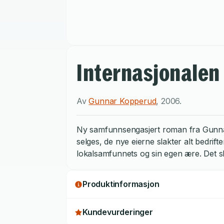
Internasjonalen
Av
Gunnar Kopperud
,
2006
.
Ny samfunnsengasjert roman fra Gunnar 
selges, de nye eierne slakter alt bedri
lokalsamfunnets og sin egen ære. Det sk
Produktinformasjon
Kundevurderinger