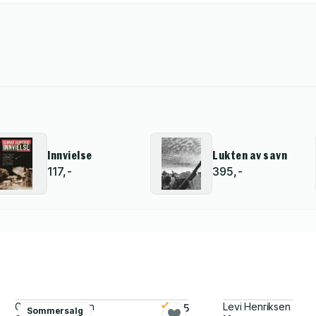
Innvielse
Lukten av savn
117,-
395,-
Gunnar Staalesen
Levi Henriksen
3.5
Sommersalg