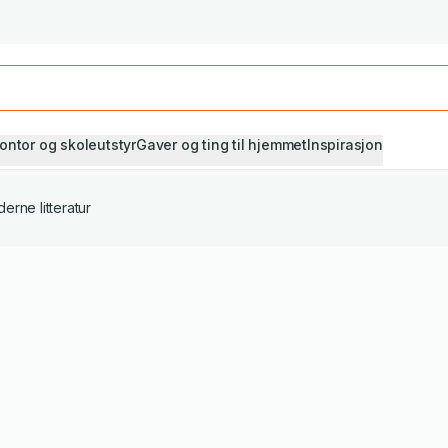
Studiestart! Alle* pensumbøker -20%
Se utvalget her
ontor og skoleutstyr
Gaver og ting til hjemmet
Inspirasjon
erne litteratur