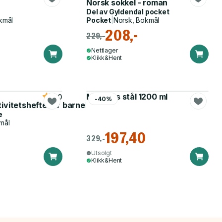
Norsk sokkel - roman
Del av
Gyldendal pocket
kmål
Pocket
|
Norsk, Bokmål
208,-
229,-
Nettlager
Klikk&Hent
Matboks stål 1200 ml
5.0
-40%
tivitetshefte for barnehagen
e
mål
197,40
329,-
Utsolgt
Klikk&Hent