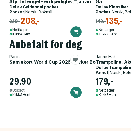
Styrtet engel - en kjærlighetsroman
Gå
Del av
Gyldendal pocket
Del av
Klassiker
Pocket
|
Norsk, Bokmål
Pocket
|
Norsk, Bo
208,-
135,-
229,-
149,-
Nettlager
Nettlager
Klikk&Hent
Klikk&Hent
Anbefalt for deg
Panini
Janne Hals
Samlekort World Cup 2026 Sticker Booster
Trampoline. Ak
Del av
Trampolin
Annet
|
Norsk, Bok
29,90
179,-
Utsolgt
Nettlager
Klikk&Hent
Klikk&Hent