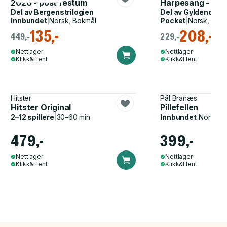
2020 - post festum
Harpesang - ro
Del av
Bergenstrilogien
Del av
Gyldendal p
Innbundet
|
Norsk, Bokmål
Pocket
|
Norsk, Bok
135,-
208,-
449,-
229,-
Nettlager
Nettlager
Klikk&Hent
Klikk&Hent
Hitster
Pål Branæs
Hitster Original
Pillefellen
2–12 spillere
|
30–60 min
Innbundet
|
Norsk, 
479,-
399,-
Nettlager
Nettlager
Klikk&Hent
Klikk&Hent