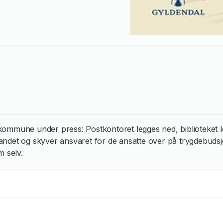
mune under press: Postkontoret legges ned, biblioteket leg
 landet og skyver ansvaret for de ansatte over på trygdebudsj
m selv.