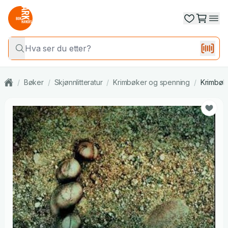
/
Bøker
/
Skjønnlitteratur
/
Krimbøker og spenning
/
Krimbøk