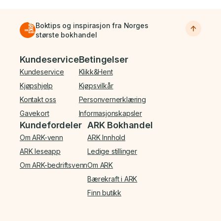
Boktips og inspirasjon fra Norges
største bokhandel
Bunnmeny
Kundeservice
Betingelser
Kundeservice
Klikk&Hent
Kjøpshjelp
Kjøpsvilkår
Kontakt oss
Personvernerklæring
Gavekort
Informasjonskapsler
Kundefordeler
ARK Bokhandel
Om ARK-venn
ARK Innhold
ARK leseapp
Ledige stillinger
Om ARK-bedriftsvenn
Om ARK
Bærekraft i ARK
Finn butikk