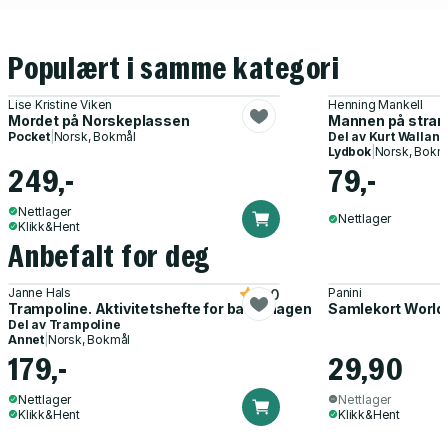
Populært i samme kategori
Lise Kristine Viken
Henning Mankell
Mordet på Norskeplassen
Mannen på stra
Pocket
|
Norsk, Bokmål
Del av
Kurt Walland
Lydbok
|
Norsk, Bokm
249,-
79,-
Nettlager
Nettlager
Klikk&Hent
Anbefalt for deg
Janne Hals
Panini
5.0
Trampoline. Aktivitetshefte for barnehagen
Samlekort World
Del av
Trampoline
Annet
|
Norsk, Bokmål
179,-
29,90
Nettlager
Nettlager
Klikk&Hent
Klikk&Hent