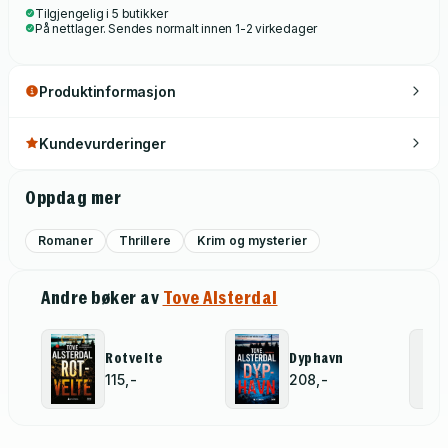
Tilgjengelig i 5 butikker
På nettlager. Sendes normalt innen 1-2 virkedager
Produktinformasjon
Kundevurderinger
Oppdag mer
Romaner
Thrillere
Krim og mysterier
Andre bøker av
Tove Alsterdal
Rotvelte
Dyphavn
115,-
208,-