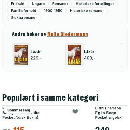
Fri frakt
Ungarn
Romaner
Historiske fortellinger
Familieforhold
1900-1950
Historiske romaner
Slektsromaner
Andre bøker av
Nelio Biedermann
Al
Lázár
Lázár
229,-
409,-
for
Populært i samme kategori
Patricia Wilson
Bjarni Einarsson
Sommersalg
Min greske familie
Egils Saga
Pocket
|
Norsk, Bokmål
Pocket
|
Engelsk