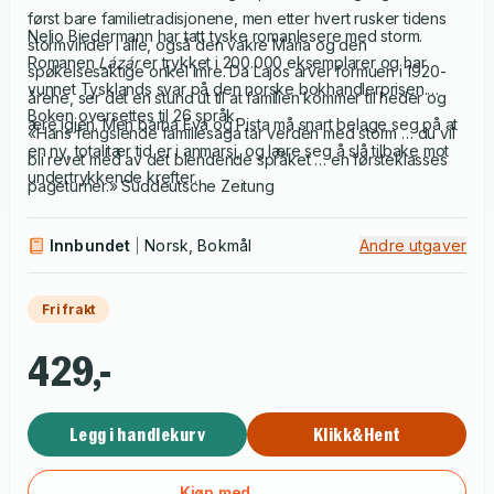
først bare familietradisjonene, men etter hvert rusker tidens
Nelio Biedermann har tatt tyske romanlesere med storm.
stormvinder i alle, også den vakre Mária og den
Romanen
Lázár
er trykket i 200.000 eksemplarer og har
spøkelsesaktige onkel Imre. Da Lajos arver formuen i 1920-
vunnet Tysklands svar på den norske bokhandlerprisen.
årene, ser det en stund ut til at familien kommer til heder og
Boken oversettes til 26 språk.
ære igjen. Men barna Eva og Pista må snart belage seg på at
«Hans fengslende familiesaga tar verden med storm … du vil
en ny, totalitær tid er i anmarsj, og lære seg å slå tilbake mot
bli revet med av det blendende språket … en førsteklasses
undertrykkende krefter.
pageturner.» Süddeutsche Zeitung
Innbundet
Norsk, Bokmål
Andre utgaver
Fri frakt
429,-
Legg i handlekurv
Klikk&Hent
Kjøp med