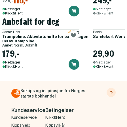
115,-
249,-
229,-
Nettlager
Nettlager
Klikk&Hent
Klikk&Hent
Anbefalt for deg
Janne Hals
Panini
5.0
Trampoline. Aktivitetshefte for barnehagen
Samlekort World
Del av
Trampoline
Annet
|
Norsk, Bokmål
179,-
29,90
Nettlager
Nettlager
Klikk&Hent
Klikk&Hent
Boktips og inspirasjon fra Norges
største bokhandel
Bunnmeny
Kundeservice
Betingelser
Kundeservice
Klikk&Hent
Kjøpshjelp
Kjøpsvilkår