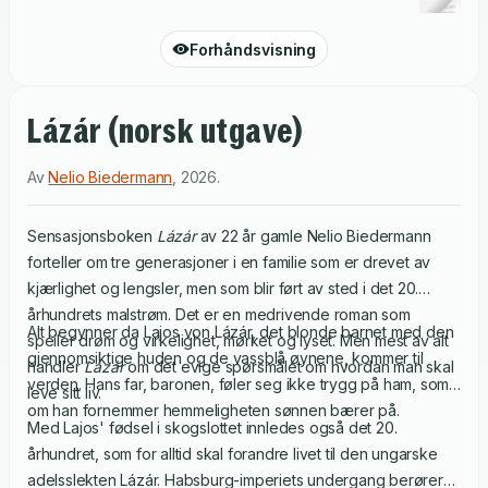
Forhåndsvisning
Lázár (norsk utgave)
Av
Nelio Biedermann
,
2026
.
Sensasjonsboken
Lázár
av 22 år gamle Nelio Biedermann
forteller om tre generasjoner i en familie som er drevet av
kjærlighet og lengsler, men som blir ført av sted i det 20.
århundrets malstrøm. Det er en medrivende roman som
Alt begynner da Lajos von Lázár, det blonde barnet med den
speiler drøm og virkelighet, mørket og lyset. Men mest av alt
gjennomsiktige huden og de vassblå øynene, kommer til
handler
Lázár
om det evige spørsmålet om hvordan man skal
verden. Hans far, baronen, føler seg ikke trygg på ham, som
leve sitt liv.
om han fornemmer hemmeligheten sønnen bærer på.
Med Lajos' fødsel i skogslottet innledes også det 20.
århundret, som for alltid skal forandre livet til den ungarske
adelsslekten Lázár. Habsburg-imperiets undergang berører