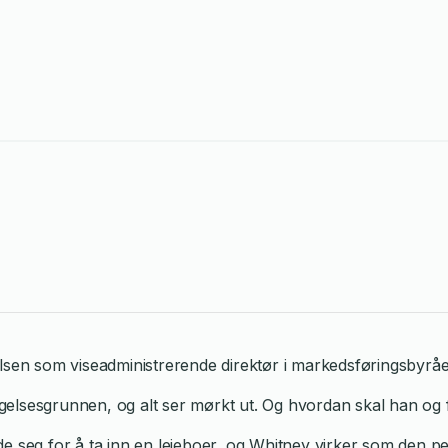
sen som viseadministrerende direktør i markedsføringsbyrået han
psigelsesgrunnen, og alt ser mørkt ut. Og hvordan skal han og
e seg for å ta inn en leieboer, og Whitney virker som den p