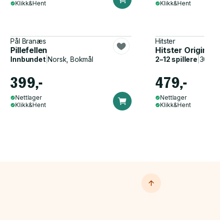
Klikk&Hent
Klikk&Hent
Pål Branæs
Hitster
Pillefellen
Hitster Original
Innbundet
|
Norsk, Bokmål
2–12 spillere
|
30–60
399,-
479,-
Nettlager
Nettlager
Klikk&Hent
Klikk&Hent