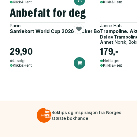
Klikk&Hent
Klikk&Hent
Anbefalt for deg
Panini
Janne Hals
Samlekort World Cup 2026 Sticker Booster
Trampoline. Ak
Del av
Trampolin
Annet
|
Norsk, Bok
29,90
179,-
Utsolgt
Nettlager
Klikk&Hent
Klikk&Hent
Boktips og inspirasjon fra Norges
største bokhandel