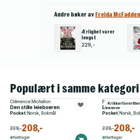
Andre bøker av
Freida McFadde
Ærlighet varer
lengst
229,-
Populært i samme kategori
Clémence Michallon
Bo Svernström
Kritikerfavoritte
Den stille leieboeren
Lekene
Pocket
|
Norsk, Bokmål
Pocket
|
Norsk, Bo
208,-
208,-
229,-
229,-
Nettlager
Nettlager