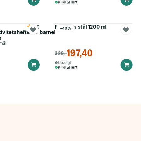
Klikk&Hent
Matboks stål 1200 ml
5.0
-40%
tivitetshefte for barnehagen
e
mål
197,40
329,-
Utsolgt
Klikk&Hent