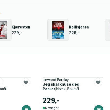
n
Kjæresten
Kollisjonen
229,-
229,-
Linwood Barclay
r
Jeg skal knuse deg
kmål
Pocket
|
Norsk, Bokmål
229,-
Nettlager