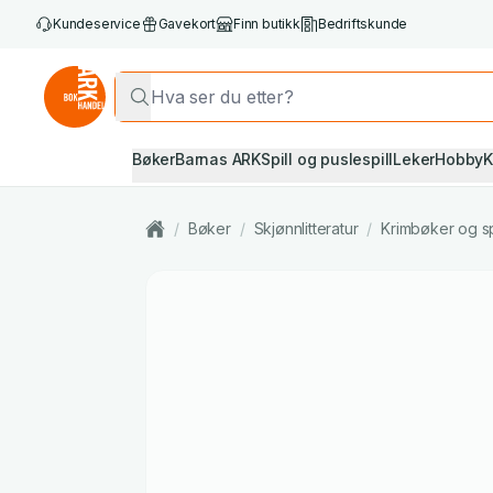
Kundeservice
Gavekort
Finn butikk
Bedriftskunde
Bøker
Barnas ARK
Spill og puslespill
Leker
Hobby
K
/
Bøker
/
Skjønnlitteratur
/
Krimbøker og s