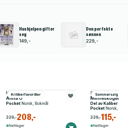
Hushjelpen gifter
Den perfekte
seg
sønnen
149,-
229,-
Matthew Blake
Sam Lloyd
Kritikerfavoritter
Sommersalg
Anna O
Minneskogen
Pocket
|
Norsk, Bokmål
Del av
Kaliber
Pocket
|
Norsk, Bok
208,-
115,-
229,-
229,-
Nettlager
Nettlager