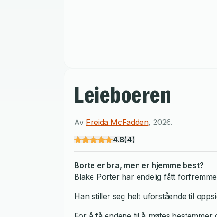
Leieboeren
Av
Freida McFadden
,
2026
.
4.8
(
4
)
Borte er bra, men er hjemme best?
Blake Porter har endelig fått forfremmel
Han stiller seg helt uforstående til op
For å få endene til å møtes bestemmer d