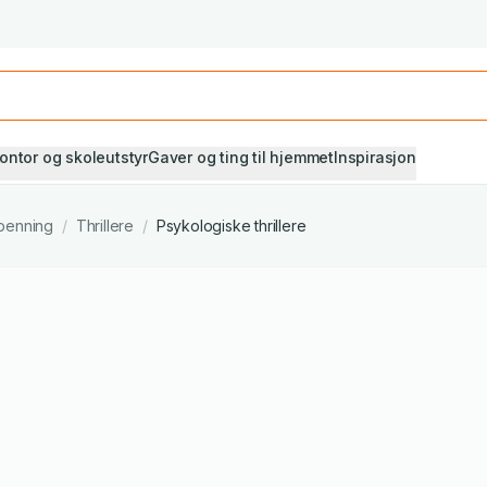
Studiestart! Alle* pensumbøker -20%
Se utvalget her
ontor og skoleutstyr
Gaver og ting til hjemmet
Inspirasjon
penning
/
Thrillere
/
Psykologiske thrillere