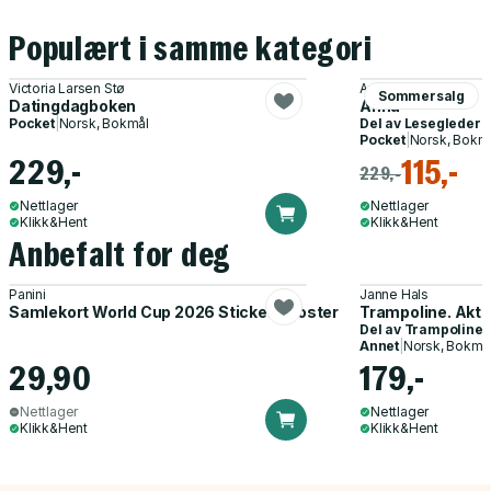
Populært i samme kategori
Victoria Larsen Stø
Amanda Prowse
Sommersalg
Datingdagboken
Anna
Pocket
|
Norsk, Bokmål
Del av
Lesegleder
Pocket
|
Norsk, Bokm
229,-
115,-
229,-
Nettlager
Nettlager
Klikk&Hent
Klikk&Hent
Anbefalt for deg
Panini
Janne Hals
Samlekort World Cup 2026 Sticker Booster
Trampoline. Akti
Del av
Trampoline
Annet
|
Norsk, Bokmå
29,90
179,-
Nettlager
Nettlager
Klikk&Hent
Klikk&Hent