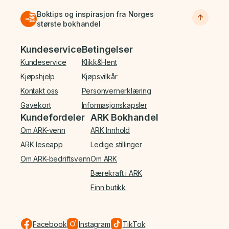
Boktips og inspirasjon fra Norges
største bokhandel
Bunnmeny
Kundeservice
Betingelser
Kundeservice
Klikk&Hent
Kjøpshjelp
Kjøpsvilkår
Kontakt oss
Personvernerklæring
Gavekort
Informasjonskapsler
Kundefordeler
ARK Bokhandel
Om ARK-venn
ARK Innhold
ARK leseapp
Ledige stillinger
Om ARK-bedriftsvenn
Om ARK
Bærekraft i ARK
Finn butikk
Facebook
Instagram
TikTok