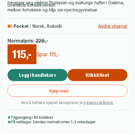
beveger seg mellom Stureplan og snøtunge hytter i Dalarna,
uventede konsekvenser.
mellom fortvilelse og håp om nye begynnelser.
Pocket
Norsk, Bokmål
Andre utgaver
Normalpris
:
229
,-
115,-
Spar
115
,-
Legg i handlekurv
Klikk&Hent
Kjøp med
Ved å fullføre kjøpet aksepterer jeg
kjøpsvilkårene
.
Tilgjengelig i 65 butikker
På nettlager. Sendes normalt innen 1-2 virkedager