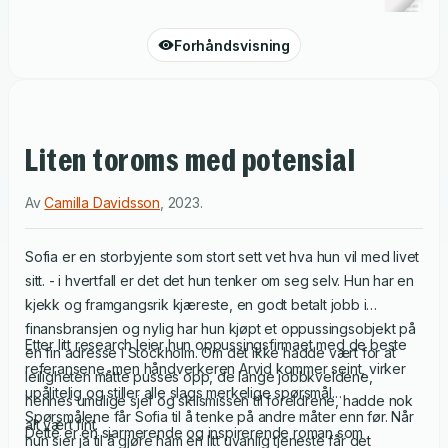
Forhåndsvisning
Liten toroms med potensial
Av
Camilla Davidsson
,
2023
.
Sofia er en storbyjente som stort sett vet hva hun vil med livet
sitt. - i hvertfall er det det hun tenker om seg selv. Hun har en
kjekk og framgangsrik kjæreste, en godt betalt jobb i
finansbransjen og nylig har hun kjøpt et oppussingsobjekt på
Etter litt research leier hun oppussingsfirmaet med de beste
en fin adresse i Stockholm. Om det ikke hadde vært for at
referansene, men håndverkeren Arvid kommer seint, virker
leiligheten måtte pusses opp, de lange jobbkveldene,
upålitelig og stiller alle slags merkelige spørsmål.
hennes umulige sjef og skilsmissen til foreldrene, hadde nok
Spørsmålene får Sofia til å tenke på andre måter enn før. Når
alt vært fint.
Dette er en sjarmerende og inspirerende roman som
hun sier ja til å gjøre ham en litt uvanlig tjeneste får det