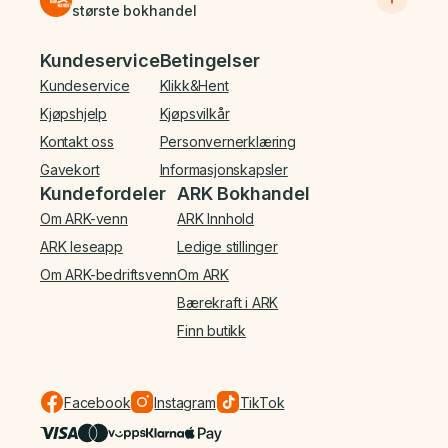
største bokhandel
Bunnmeny
Kundeservice
Betingelser
Kundeservice
Klikk&Hent
Kjøpshjelp
Kjøpsvilkår
Kontakt oss
Personvernerklæring
Gavekort
Informasjonskapsler
Kundefordeler
ARK Bokhandel
Om ARK-venn
ARK Innhold
ARK leseapp
Ledige stillinger
Om ARK-bedriftsvenn
Om ARK
Bærekraft i ARK
Finn butikk
Facebook
Instagram
TikTok