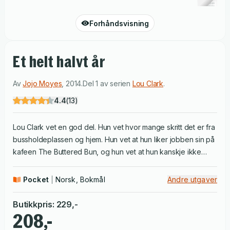
Forhåndsvisning
Et helt halvt år
Av
Jojo Moyes
,
2014
.
Del 1 av serien
Lou Clark
.
4.4
(
13
)
Lou Clark vet en god del. Hun vet hvor mange skritt det er fra
bussholdeplassen og hjem. Hun vet at hun liker jobben sin på
kafeen The Buttered Bun, og hun vet at hun kanskje ikke
elsker kjæresten sin, Patrick. Det Lou ikke vet, er at hun snart
kommer til å miste jobben, eller at hun er avhengig av å vite
Pocket
Norsk, Bokmål
Andre utgaver
hva som venter rundt neste sving, for ikke å gå fra
forstanden. Will Traynor vet at motorsykkelulykken tok fra
Butikkpris
:
229
,-
ham viljen til å leve. Han vet at alt føles veldig smått og
208,-
meningsløst, og han vet nøyaktig hvordan han skal få slutt på