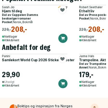
Sarah Jio
Robert Seethaler
3.7
Hjem til deg
Et helt liv
Del av
Cappelen Damms
Del av
Press pocke
bestselgerromaner
Pocket
|
Norsk, Bokm
Pocket
|
Norsk, Bokmål
208,-
208,-
229,-
229,-
Nettlager
Nettlager
Klikk&Hent
Klikk&Hent
Anbefalt for deg
Panini
Janne Hals
Samlekort World Cup 2026 Sticker Booster
Trampoline. Akti
Del av
Trampoline
Annet
|
Norsk, Bokmå
29,90
179,-
Utsolgt
Nettlager
Klikk&Hent
Klikk&Hent
Boktips og inspirasjon fra Norges