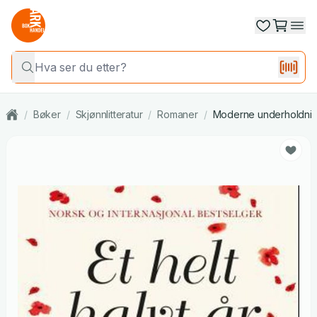
/
Bøker
/
Skjønnlitteratur
/
Romaner
/
Moderne underholdni