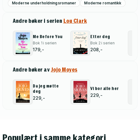
Moderne underholdningsromaner
Moderne romantikk
Andre bøker i serien
Lou Clark
Me Before You
Etter deg
Bok 1 i serien
Bok 2 i serien
179,-
208,-
Andre bøker av
Jojo Moyes
Da jeg møtte
Vi bor alle her
deg
229,-
229,-
Populært i samme kategori