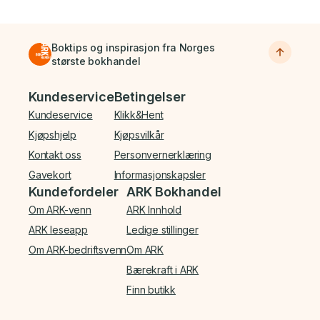
Boktips og inspirasjon fra Norges
største bokhandel
Bunnmeny
Kundeservice
Betingelser
Kundeservice
Klikk&Hent
Kjøpshjelp
Kjøpsvilkår
Kontakt oss
Personvernerklæring
Gavekort
Informasjonskapsler
Kundefordeler
ARK Bokhandel
Om ARK-venn
ARK Innhold
ARK leseapp
Ledige stillinger
Om ARK-bedriftsvenn
Om ARK
Bærekraft i ARK
Finn butikk