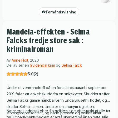
Forhåndsvisning
Mandela-effekten - Selma
Falcks tredje store sak :
kriminalroman
Av
Anne Holt
,
2020
.
Del av serien
Gyldendal krim
og
Selma Falck
.
5.0
(
2
)
Under et venninnetreff på en fortausrestaurant i september
2019 faller ett enkelt skudd fra en snikskytter. Skuddet treffer
Selma Falcks gamle håndballvenn Linda Bruseth i hodet, og
skader Selma i armen. Linda er en anonym og ukjent
Nærmere undersøkelser fra politiets side viser raskt at alle tar
stortingsrepresentant, og både pressen og politiet antar
feil: Et parlamentsmedlem er altså likvidert på åpen gate. Når