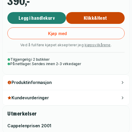
390,-
Legg i handlekurv
Klikk&Hent
Kjøp med
Ved å fullføre kjøpet aksepterer jeg
kjøpsvilkårene
.
Tilgjengelig i 2 butikker
På nettlager. Sendes innen 2-3 virkedager
Produktinformasjon
Kundevurderinger
Utmerkelser
Cappelenprisen
2001