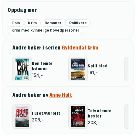
Oppdag mer
Oslo
Krim
Romaner
Politikere
Krim med kvinnelige hovedpersoner
Andre bøker i serien
Gyldendal krim
Den femte
Spilt blod
kvinnen
181,-
154,-
Andre bøker av
Anne Holt
Tolv utemte
Furet/værbitt
hester
208,-
208,-