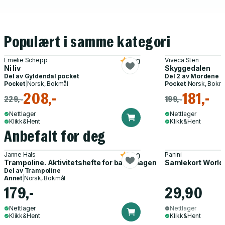
Populært i samme kategori
Emelie Schepp
Viveca Sten
5.0
Ni liv
Skyggedalen
Del av
Gyldendal pocket
Del 2 av
Mordene i 
Pocket
|
Norsk, Bokmål
Pocket
|
Norsk, Bokm
208,-
181,-
229,-
199,-
Nettlager
Nettlager
Klikk&Hent
Klikk&Hent
Anbefalt for deg
Janne Hals
Panini
5.0
Trampoline. Aktivitetshefte for barnehagen
Samlekort World
Del av
Trampoline
Annet
|
Norsk, Bokmål
179,-
29,90
Nettlager
Nettlager
Klikk&Hent
Klikk&Hent