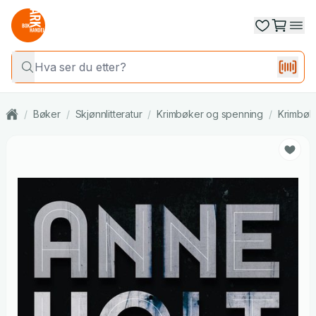
/
Bøker
/
Skjønnlitteratur
/
Krimbøker og spenning
/
Krimbøk