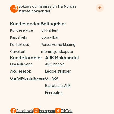
Boktips og inspirasjon fra Norges
største bokhandel
Bunnmeny
Kundeservice
Betingelser
Kundeservice
Klikk&Hent
Kjøpshjelp
Kjøpsvilkår
Kontakt oss
Personvernerklæring
Gavekort
Informasjonskapsler
Kundefordeler
ARK Bokhandel
Om ARK-venn
ARK Innhold
ARK leseapp
Ledige stillinger
Om ARK-bedriftsvenn
Om ARK
Bærekraft i ARK
Finn butikk
Facebook
Instagram
TikTok