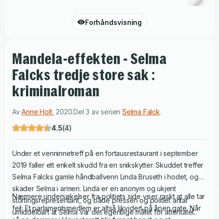
Forhåndsvisning
Mandela-effekten - Selma
Falcks tredje store sak :
kriminalroman
Av
Anne Holt
,
2020
.
Del 3 av serien
Selma Falck
.
4.5
(
4
)
Under et venninnetreff på en fortausrestaurant i september
2019 faller ett enkelt skudd fra en snikskytter. Skuddet treffer
Selma Falcks gamle håndballvenn Linda Bruseth i hodet, og
skader Selma i armen. Linda er en anonym og ukjent
Nærmere undersøkelser fra politiets side viser raskt at alle tar
stortingsrepresentant, og både pressen og politiet antar
feil: Et parlamentsmedlem er altså likvidert på åpen gate. Når
umiddelbart at Selma var det egentlige målet for attentatet.