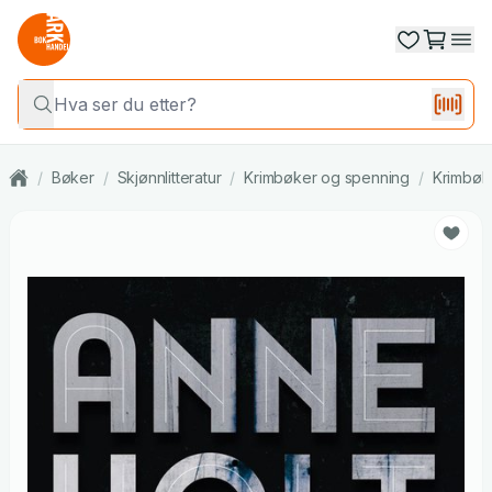
/
Bøker
/
Skjønnlitteratur
/
Krimbøker og spenning
/
Krimbøk