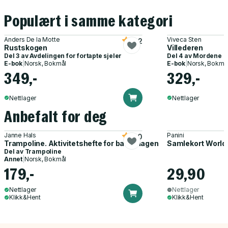
Populært i samme kategori
Anders De la Motte
Viveca Sten
4.2
Rustskogen
Villederen
Del 3 av
Avdelingen for fortapte sjeler
Del 4 av
Mordene i 
E-bok
|
Norsk, Bokmål
E-bok
|
Norsk, Bokmå
349,-
329,-
Nettlager
Nettlager
Anbefalt for deg
Janne Hals
Panini
5.0
Trampoline. Aktivitetshefte for barnehagen
Samlekort World
Del av
Trampoline
Annet
|
Norsk, Bokmål
179,-
29,90
Nettlager
Nettlager
Klikk&Hent
Klikk&Hent