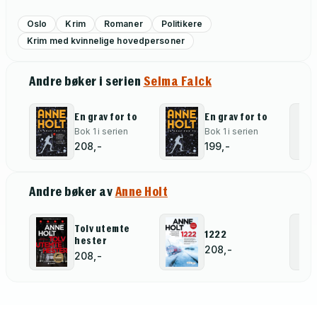
Oslo
Krim
Romaner
Politikere
Krim med kvinnelige hovedpersoner
Andre bøker i serien
Selma Falck
En grav for to
En grav for to
Bok 1 i serien
Bok 1 i serien
208,-
199,-
Andre bøker av
Anne Holt
Tolv utemte
1222
hester
208,-
208,-