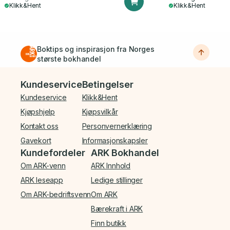
Klikk&Hent
Klikk&Hent
Boktips og inspirasjon fra Norges
største bokhandel
Bunnmeny
Kundeservice
Betingelser
Kundeservice
Klikk&Hent
Kjøpshjelp
Kjøpsvilkår
Kontakt oss
Personvernerklæring
Gavekort
Informasjonskapsler
Kundefordeler
ARK Bokhandel
Om ARK-venn
ARK Innhold
ARK leseapp
Ledige stillinger
Om ARK-bedriftsvenn
Om ARK
Bærekraft i ARK
Finn butikk