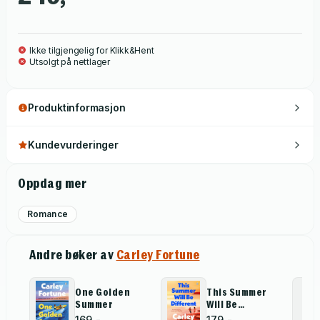
Ikke tilgjengelig for Klikk&Hent
Utsolgt på nettlager
Produktinformasjon
Kundevurderinger
Oppdag mer
Romance
Andre bøker av
Carley Fortune
One Golden
This Summer
Summer
Will Be
Different
169,-
179,-