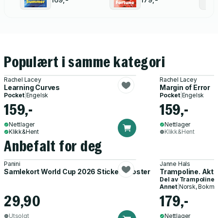
Populært i samme kategori
Rachel Lacey
Rachel Lacey
Learning Curves
Margin of Error
Pocket
|
Engelsk
Pocket
|
Engelsk
159,-
159,-
Nettlager
Nettlager
Klikk&Hent
Klikk&Hent
Anbefalt for deg
Panini
Janne Hals
Samlekort World Cup 2026 Sticker Booster
Trampoline. Akti
Del av
Trampoline
Annet
|
Norsk, Bokmå
29,90
179,-
Utsolgt
Nettlager