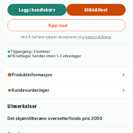
Legg i handlekurv
Klikk&Hent
Kjøp med
Ved å fullføre kjøpet aksepterer jeg
kjøpsvilkårene
.
Tilgjengelig i 3 butikker
På nettlager. Sendes innen 1-3 virkedager
Produktinformasjon
Kundevurderinger
Utmerkelser
Det skjønnlitterære oversetterfonds pris
2000