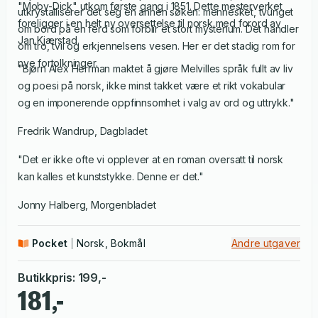
"Moby-Dick" utkom første gang i 1851. Dette mesterverket
utkrystalliserer det seg en annen søken: mennesket, tvunget
foreligger i en helt ny oversettelse til norsk med forord av
om bord på en ferd som forblir et stort mysterium. Det handler
Jan Kjærstad.
om tro, tvil og erkjennelsens vesen. Her er det stadig rom for
nye fortolkninger.
"Bjørn Alex Herrman maktet å gjøre Melvilles språk fullt av liv
og poesi på norsk, ikke minst takket være et rikt vokabular
og en imponerende oppfinnsomhet i valg av ord og uttrykk."
Fredrik Wandrup, Dagbladet
"Det er ikke ofte vi opplever at en roman oversatt til norsk
kan kalles et kunststykke. Denne er det."
Jonny Halberg, Morgenbladet
Pocket
Norsk, Bokmål
Andre utgaver
Butikkpris
:
199
,-
181,-