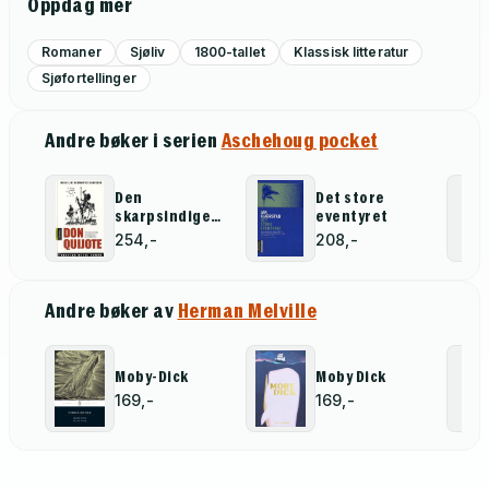
Oppdag mer
Romaner
Sjøliv
1800-tallet
Klassisk litteratur
Sjøfortellinger
Andre bøker i serien
Aschehoug pocket
Den
Det store
skarpsindige
eventyret
lavadelsmann
254,-
208,-
Don Quijote av
la Mancha
Andre bøker av
Herman Melville
Moby-Dick
Moby Dick
169,-
169,-