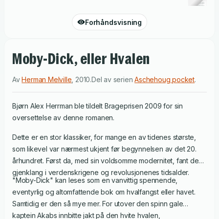
Forhåndsvisning
Moby-Dick, eller Hvalen
Av
Herman Melville
,
2010
.
Del av serien
Aschehoug pocket
.
Bjørn Alex Herrman ble tildelt Brageprisen 2009 for sin
oversettelse av denne romanen.
Dette er en stor klassiker, for mange en av tidenes største,
som likevel var nærmest ukjent før begynnelsen av det 20.
århundret. Først da, med sin voldsomme modernitet, fant den
gjenklang i verdenskrigene og revolusjonenes tidsalder.
"Moby-Dick" kan leses som en vanvittig spennende,
eventyrlig og altomfattende bok om hvalfangst eller havet.
Samtidig er den så mye mer. For utover den spinn gale
kaptein Akabs innbitte jakt på den hvite hvalen,