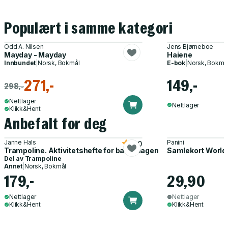
Populært i samme kategori
Odd A. Nilsen
Jens Bjørneboe
Mayday - Mayday
Haiene
Innbundet
|
Norsk, Bokmål
E-bok
|
Norsk, Bokmå
271,-
149,-
298,-
Nettlager
Nettlager
Klikk&Hent
Anbefalt for deg
Janne Hals
Panini
5.0
Trampoline. Aktivitetshefte for barnehagen
Samlekort World
Del av
Trampoline
Annet
|
Norsk, Bokmål
179,-
29,90
Nettlager
Nettlager
Klikk&Hent
Klikk&Hent