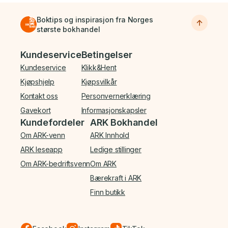
Boktips og inspirasjon fra Norges
største bokhandel
Bunnmeny
Kundeservice
Betingelser
Kundeservice
Klikk&Hent
Kjøpshjelp
Kjøpsvilkår
Kontakt oss
Personvernerklæring
Gavekort
Informasjonskapsler
Kundefordeler
ARK Bokhandel
Om ARK-venn
ARK Innhold
ARK leseapp
Ledige stillinger
Om ARK-bedriftsvenn
Om ARK
Bærekraft i ARK
Finn butikk