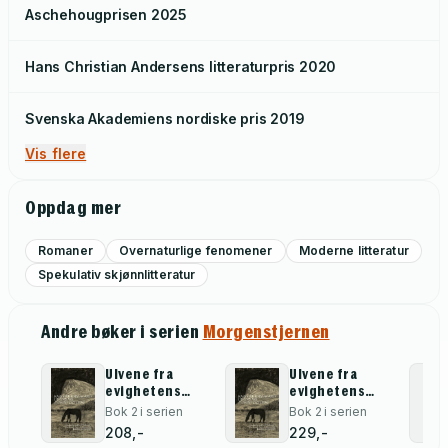
Aschehougprisen
2025
Hans Christian Andersens litteraturpris
2020
Svenska Akademiens nordiske pris
2019
Vis flere
Oppdag mer
Romaner
Overnaturlige fenomener
Moderne litteratur
Spekulativ skjønnlitteratur
Andre bøker i serien
Morgenstjernen
Ulvene fra
Ulvene fra
evighetens
evighetens
skog
skog
Bok 2 i serien
Bok 2 i serien
208,-
229,-