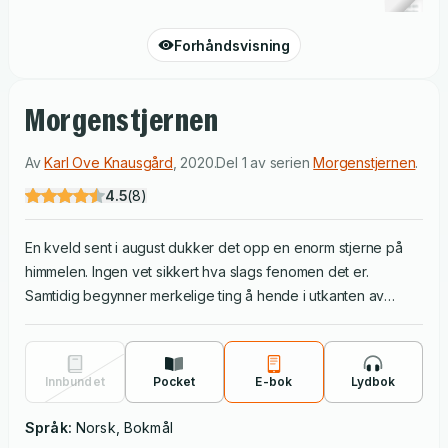
Forhåndsvisning
Morgenstjernen
Av
Karl Ove Knausgård
,
2020
.
Del 1 av serien
Morgenstjernen
.
4.5
(
8
)
En kveld sent i august dukker det opp en enorm stjerne på
himmelen. Ingen vet sikkert hva slags fenomen det er.
Samtidig begynner merkelige ting å hende i utkanten av
menneskenes tilværelse. Denne romanen følger ni av dem
gjennom to intense dager, under lyset fra den nye stjerne.
"Morgenstjernen" er en roman om det vi ikke forstår, det
Innbundet
Pocket
E-bok
Lydbok
store dramaet sett gjennom det lille livets begrensede linse.
Men først og fremst er det en roman om hva som skjer når de
Språk:
Norsk, Bokmål
mørke kreftene i verden settes fri.