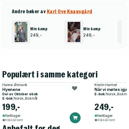
Andre bøker av
Karl Ove Knausgård
Min kamp
Min kamp
249,-
249,-
Populært i samme kategori
Hanne Ørstavik
Kristin Harmel
Hyenene
Når vi møtes igje
Del av
Oktober ebok
E-bok
|
Norsk, Bokmå
E-bok
|
Norsk, Bokmål
199,-
249,-
Nettlager
Nettlager
Klikk&Hent
Klikk&Hent
Anbefalt for deg