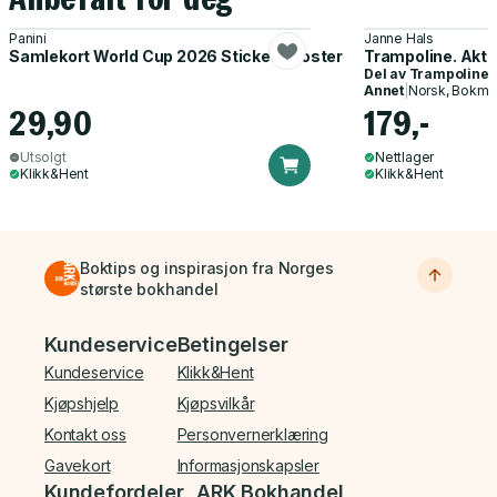
Panini
Janne Hals
Samlekort World Cup 2026 Sticker Booster
Trampoline. Akti
Del av
Trampoline
Annet
|
Norsk, Bokmå
29,90
179,-
Utsolgt
Nettlager
Klikk&Hent
Klikk&Hent
Boktips og inspirasjon fra Norges
største bokhandel
Bunnmeny
Kundeservice
Betingelser
Kundeservice
Klikk&Hent
Kjøpshjelp
Kjøpsvilkår
Kontakt oss
Personvernerklæring
Gavekort
Informasjonskapsler
Kundefordeler
ARK Bokhandel