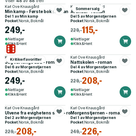
Viser
48
av
88
treff
Karl Ove Knausgård
Karl Ove Knausgård
Sommersalg
Min kamp - Første bok : roman
Arendal - roman
Del 1 av
Min kamp
Del 5 av
Morgenstjernen
Pocket
|
Norsk, Bokmål
Pocket
|
Norsk, Bokmål
249,-
115,-
229,-
Nettlager
Nettlager
Klikk&Hent
Klikk&Hent
Karl Ove Knausgård
Karl Ove Knausgård
Kritikerfavoritter
Jeg var lenge død - roman
Nattskolen - roman
Del 6 av
Morgenstjernen
Del 4 av
Morgenstjernen
Pocket
|
Norsk, Bokmål
Pocket
|
Norsk, Bokmål
249,-
208,-
229,-
Nettlager
Nettlager
Klikk&Hent
Klikk&Hent
Karl Ove Knausgård
Karl Ove Knausgård
Ulvene fra evighetens skog - roman
Morgenstjernen - roman
Del 2 av
Morgenstjernen
Del 1 av
Morgenstjernen
Pocket
|
Norsk, Bokmål
Pocket
|
Norsk, Bokmål
208,-
226,-
229,-
249,-