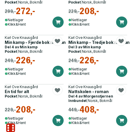
Pocket
|
Norsk, Bokmål
Pocket
|
Norsk, Bokmål
272,-
208,-
299,-
229,-
Nettlager
Nettlager
Klikk&Hent
Klikk&Hent
Karl Ove Knausgård
Karl Ove Knausgård
Min kamp - Fjerde bok : roman
Min kamp - Tredje bok : roman
Del 4 av
Min kamp
Del 3 av
Min kamp
Pocket
|
Norsk, Bokmål
Pocket
|
Norsk, Bokmål
226,-
226,-
249,-
249,-
Nettlager
Nettlager
Klikk&Hent
Klikk&Hent
Karl Ove Knausgård
Karl Ove Knausgård
En tid for alt
Nattskolen - roman
Pocket
|
Norsk, Bokmål
Del 4 av
Morgenstjernen
Innbundet
|
Norsk, Bokmål
208,-
408,-
229,-
449,-
Nettlager
Nettlager
Klikk&Hent
Klikk&Hent