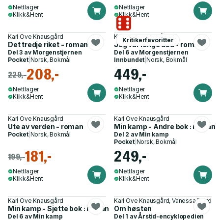
Nettlager
Nettlager
Klikk&Hent
Klikk&Hent
Karl Ove Knausgård
Karl Ove Knausgård
Kritikerfavoritter
Det tredje riket - roman
Jeg var lenge død - roman
Del 3 av
Morgenstjernen
Del 6 av
Morgenstjernen
Pocket
|
Norsk, Bokmål
Innbundet
|
Norsk, Bokmål
208,-
449,-
229,-
Nettlager
Nettlager
Klikk&Hent
Klikk&Hent
Karl Ove Knausgård
Karl Ove Knausgård
Ute av verden - roman
Min kamp - Andre bok : roman
Pocket
|
Norsk, Bokmål
Del 2 av
Min kamp
Pocket
|
Norsk, Bokmål
181,-
249,-
199,-
Nettlager
Nettlager
Klikk&Hent
Klikk&Hent
Karl Ove Knausgård
Karl Ove Knausgård, Vanessa Baird
Min kamp - Sjette bok : roman
Om høsten
Del 6 av
Min kamp
Del 1 av
Årstid-encyklopedien