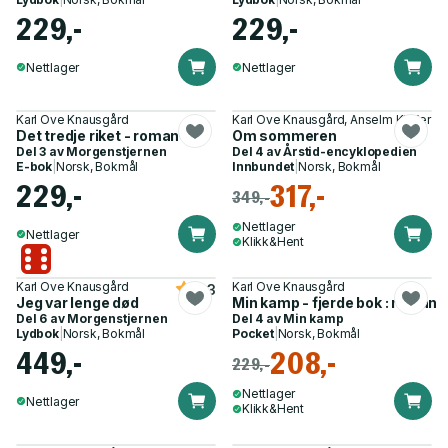
229,-
229,-
Nettlager
Nettlager
Karl Ove Knausgård
Karl Ove Knausgård, Anselm Kiefer
Det tredje riket - roman
Om sommeren
Del 3 av
Morgenstjernen
Del 4 av
Årstid-encyklopedien
E-bok
|
Norsk, Bokmål
Innbundet
|
Norsk, Bokmål
229,-
317,-
349,-
Nettlager
Nettlager
Klikk&Hent
Karl Ove Knausgård
Karl Ove Knausgård
4.3
Jeg var lenge død
Min kamp - fjerde bok : roman
Del 6 av
Morgenstjernen
Del 4 av
Min kamp
Lydbok
|
Norsk, Bokmål
Pocket
|
Norsk, Bokmål
449,-
208,-
229,-
Nettlager
Nettlager
Klikk&Hent