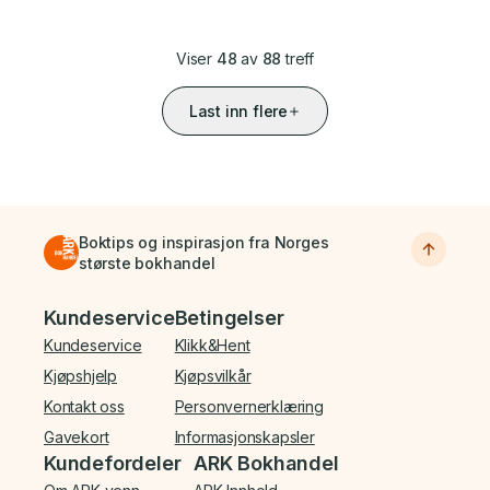
Viser
48
av
88
treff
Last inn flere
Boktips og inspirasjon fra Norges
største bokhandel
Bunnmeny
Kundeservice
Betingelser
Kundeservice
Klikk&Hent
Kjøpshjelp
Kjøpsvilkår
Kontakt oss
Personvernerklæring
Gavekort
Informasjonskapsler
Kundefordeler
ARK Bokhandel