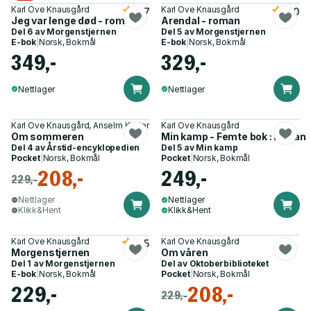
Karl Ove Knausgård
Karl Ove Knausgård
3.7
5.0
Jeg var lenge død - roman
Arendal - roman
Del 6 av
Morgenstjernen
Del 5 av
Morgenstjernen
E-bok
|
Norsk, Bokmål
E-bok
|
Norsk, Bokmål
349,-
329,-
Nettlager
Nettlager
Karl Ove Knausgård, Anselm Kiefer
Karl Ove Knausgård
Om sommeren
Min kamp - Femte bok : roman
Del 4 av
Årstid-encyklopedien
Del 5 av
Min kamp
Pocket
|
Norsk, Bokmål
Pocket
|
Norsk, Bokmål
208,-
249,-
229,-
Nettlager
Nettlager
Klikk&Hent
Klikk&Hent
Karl Ove Knausgård
Karl Ove Knausgård
4.5
Morgenstjernen
Om våren
Del 1 av
Morgenstjernen
Del av
Oktoberbiblioteket
E-bok
|
Norsk, Bokmål
Pocket
|
Norsk, Bokmål
229,-
208,-
229,-