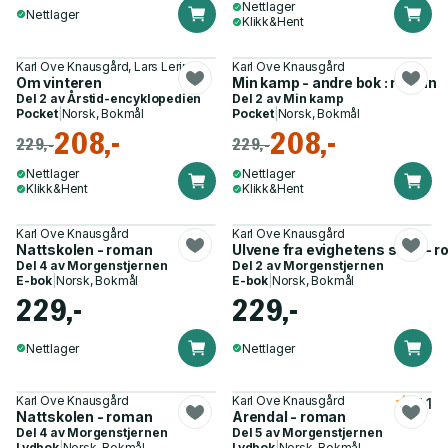
Nettlager
Nettlager
Klikk&Hent
Karl Ove Knausgård, Lars Lerin
Karl Ove Knausgård
Om vinteren
Min kamp - andre bok : roman
Del 2 av
Årstid-encyklopedien
Del 2 av
Min kamp
Pocket
|
Norsk, Bokmål
Pocket
|
Norsk, Bokmål
208,-
208,-
229,-
229,-
Nettlager
Nettlager
Klikk&Hent
Klikk&Hent
Karl Ove Knausgård
Karl Ove Knausgård
Nattskolen - roman
Ulvene fra evighetens skog - 
Del 4 av
Morgenstjernen
Del 2 av
Morgenstjernen
E-bok
|
Norsk, Bokmål
E-bok
|
Norsk, Bokmål
229,-
229,-
Nettlager
Nettlager
Karl Ove Knausgård
Karl Ove Knausgård
4.1
Nattskolen - roman
Arendal - roman
Del 4 av
Morgenstjernen
Del 5 av
Morgenstjernen
Lydbok
|
Norsk, Bokmål
Lydbok
|
Norsk, Bokmål