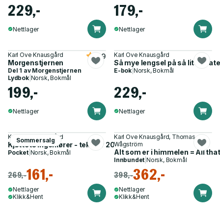
229,-
179,-
Nettlager
Nettlager
Karl Ove Knausgård
Karl Ove Knausgård
3.9
Morgenstjernen
Så mye lengsel på så liten fla
Del 1 av
Morgenstjernen
E-bok
|
Norsk, Bokmål
Lydbok
|
Norsk, Bokmål
199,-
229,-
Nettlager
Nettlager
Karl Ove Knausgård
Karl Ove Knausgård, Thomas
Sommersalg
Kjøttets ingeniører - tekster 2018–2024
Wågström
Alt som er i himmelen = All that
Pocket
|
Norsk, Bokmål
Innbundet
|
Norsk, Bokmål
161,-
362,-
269,-
398,-
Nettlager
Nettlager
Klikk&Hent
Klikk&Hent