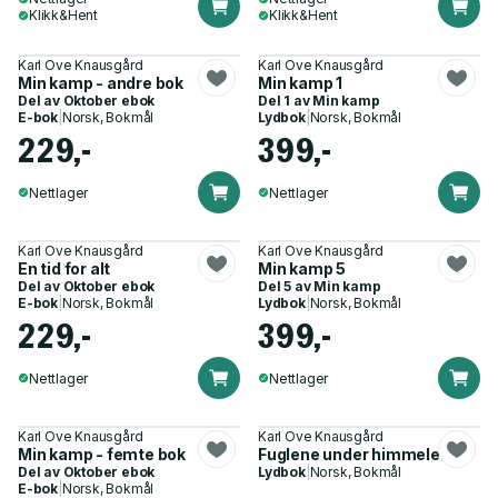
Klikk&Hent
Klikk&Hent
Karl Ove Knausgård
Karl Ove Knausgård
Min kamp - andre bok
Min kamp 1
Del av
Oktober ebok
Del 1 av
Min kamp
E-bok
|
Norsk, Bokmål
Lydbok
|
Norsk, Bokmål
229,-
399,-
Nettlager
Nettlager
Karl Ove Knausgård
Karl Ove Knausgård
En tid for alt
Min kamp 5
Del av
Oktober ebok
Del 5 av
Min kamp
E-bok
|
Norsk, Bokmål
Lydbok
|
Norsk, Bokmål
229,-
399,-
Nettlager
Nettlager
Karl Ove Knausgård
Karl Ove Knausgård
Min kamp - femte bok
Fuglene under himmelen
Del av
Oktober ebok
Lydbok
|
Norsk, Bokmål
E-bok
|
Norsk, Bokmål