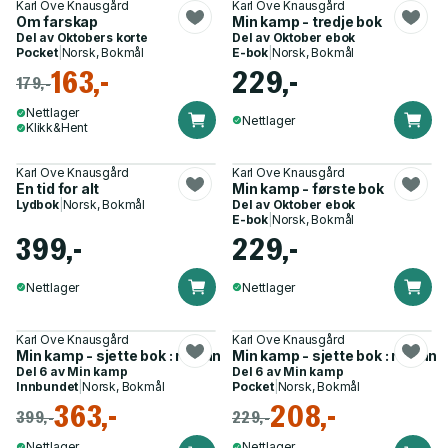
Karl Ove Knausgård
Karl Ove Knausgård
Om farskap
Min kamp - tredje bok
Del av
Oktobers korte
Del av
Oktober ebok
Pocket
|
Norsk, Bokmål
E-bok
|
Norsk, Bokmål
163,-
229,-
179,-
Nettlager
Nettlager
Klikk&Hent
Karl Ove Knausgård
Karl Ove Knausgård
En tid for alt
Min kamp - første bok
Lydbok
|
Norsk, Bokmål
Del av
Oktober ebok
E-bok
|
Norsk, Bokmål
399,-
229,-
Nettlager
Nettlager
Karl Ove Knausgård
Karl Ove Knausgård
Min kamp - sjette bok : roman
Min kamp - sjette bok : roman
Del 6 av
Min kamp
Del 6 av
Min kamp
Innbundet
|
Norsk, Bokmål
Pocket
|
Norsk, Bokmål
363,-
208,-
399,-
229,-
Nettlager
Nettlager