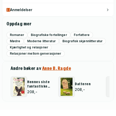
Anmeldelser
Oppdag mer
Romaner
Biografiske fortellinger
Forfattere
Mødre
Moderne litteratur
Biografisk skjønnlitteratur
Kjærlighet og relasjoner
Relasjoner mellom generasjoner
Andre bøker av
Anne B. Ragde
Hennes siste
Datteren
fantastiske
208,-
dager
208,-