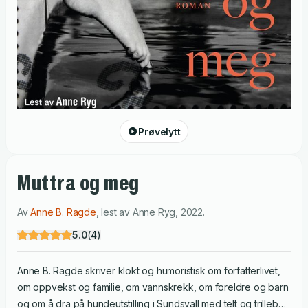
Prøvelytt
Muttra og meg
Av
Anne B. Ragde
,
lest av
Anne Ryg
,
2022
.
5.0
(
4
)
Anne B. Ragde skriver klokt og humoristisk om forfatterlivet,
om oppvekst og familie, om vannskrekk, om foreldre og barn
og om å dra på hundeutstilling i Sundsvall med telt og trillebag