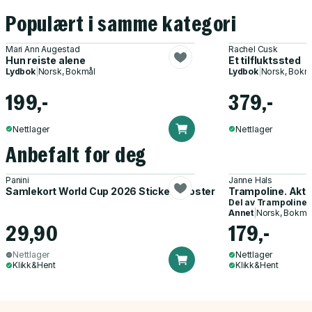
Populært i samme kategori
Mari Ann Augestad
Rachel Cusk
Hun reiste alene
Et tilfluktssted
Lydbok
|
Norsk, Bokmål
Lydbok
|
Norsk, Bokm
199,-
379,-
Nettlager
Nettlager
Anbefalt for deg
Panini
Janne Hals
Samlekort World Cup 2026 Sticker Booster
Trampoline. Akti
Del av
Trampoline
Annet
|
Norsk, Bokmå
29,90
179,-
Nettlager
Nettlager
Klikk&Hent
Klikk&Hent