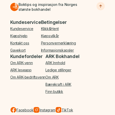
Boktips og inspirasjon fra Norges
største bokhandel
Bunnmeny
Kundeservice
Betingelser
Kundeservice
Klikk&Hent
Kjøpshjelp
Kjøpsvilkår
Kontakt oss
Personvernerklæring
Gavekort
Informasjonskapsler
Kundefordeler
ARK Bokhandel
Om ARK-venn
ARK Innhold
ARK leseapp
Ledige stillinger
Om ARK-bedriftsvenn
Om ARK
Bærekraft i ARK
Finn butikk
Facebook
Instagram
TikTok