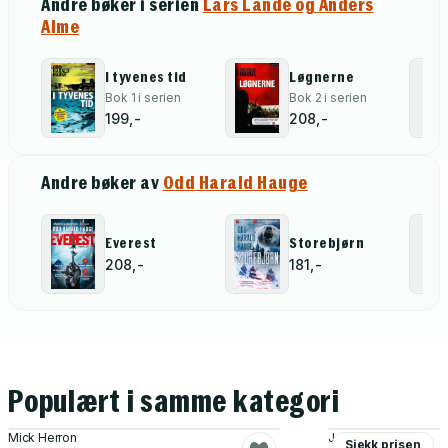
Andre bøker i serien
Lars Lande og Anders
Alme
I tyvenes tid
Løgnerne
Bok 1 i serien
Bok 2 i serien
199,-
208,-
Andre bøker av
Odd Harald Hauge
Everest
Storebjørn
208,-
181,-
Populært i samme kategori
Mick Herron
Jo Nesbø
Sjekk prisen