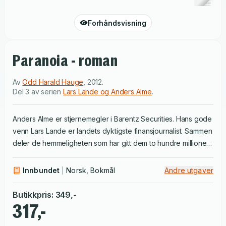
Forhåndsvisning
Paranoia - roman
Av
Odd Harald Hauge
,
2012
.
Del 3 av serien
Lars Lande og Anders Alme
.
Anders Alme er stjernemegler i Barentz Securities. Hans gode
venn Lars Lande er landets dyktigste finansjournalist. Sammen
deler de hemmeligheten som har gitt dem to hundre millioner
kroner. I Odd Harald Hauges tredje roman snører nettet seg
sammen for superparet. For hvordan leve drømmen når den
Innbundet
Norsk, Bokmål
Andre utgaver
er blitt et mareritt? Vi følger Alme og Lande verden rundt, til
Island, Kypros og Paraguay.
Butikkpris
:
349
,-
317,-