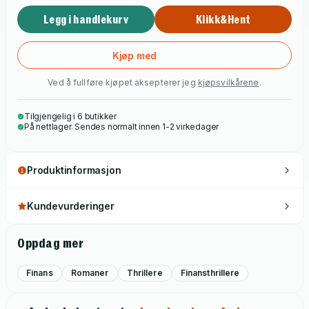
Legg i handlekurv
Klikk&Hent
Kjøp med
Ved å fullføre kjøpet aksepterer jeg
kjøpsvilkårene
.
Tilgjengelig i 6 butikker
På nettlager. Sendes normalt innen 1-2 virkedager
Produktinformasjon
Kundevurderinger
Oppdag mer
Finans
Romaner
Thrillere
Finansthrillere