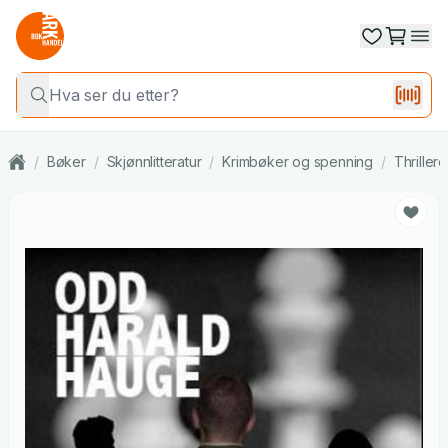
/
Bøker
/
Skjønnlitteratur
/
Krimbøker og spenning
/
Thrillere