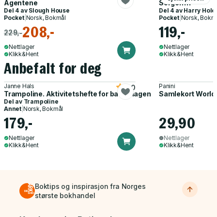
Agentene
Sorgenfri
Del 4 av
Slough House
Del 4 av
Harry Hole
Pocket
|
Norsk, Bokmål
Pocket
|
Norsk, Bokm
208,-
119,-
229,-
Nettlager
Nettlager
Klikk&Hent
Klikk&Hent
Anbefalt for deg
Janne Hals
Panini
5.0
Trampoline. Aktivitetshefte for barnehagen
Samlekort World
Del av
Trampoline
Annet
|
Norsk, Bokmål
179,-
29,90
Nettlager
Nettlager
Klikk&Hent
Klikk&Hent
Boktips og inspirasjon fra Norges
største bokhandel