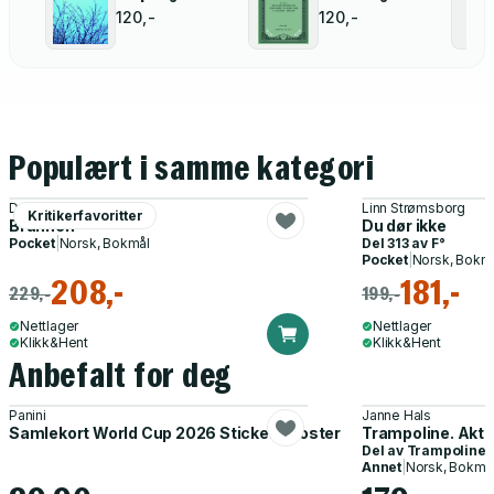
120,-
120,-
Populært i samme kategori
Daniela Krien
Linn Strømsborg
Kritikerfavoritter
Brannen
Du dør ikke
Pocket
|
Norsk, Bokmål
Del 313 av
F°
Pocket
|
Norsk, Bokm
208,-
181,-
229,-
199,-
Nettlager
Nettlager
Klikk&Hent
Klikk&Hent
Anbefalt for deg
Panini
Janne Hals
Samlekort World Cup 2026 Sticker Booster
Trampoline. Akti
Del av
Trampoline
Annet
|
Norsk, Bokmå