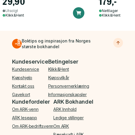
29,90
179,-
Utsolgt
Nettlager
Klikk&Hent
Klikk&Hent
Boktips og inspirasjon fra Norges
største bokhandel
Bunnmeny
Kundeservice
Betingelser
Kundeservice
Klikk&Hent
Kjøpshjelp
Kjøpsvilkår
Kontakt oss
Personvernerklæring
Gavekort
Informasjonskapsler
Kundefordeler
ARK Bokhandel
Om ARK-venn
ARK Innhold
ARK leseapp
Ledige stillinger
Om ARK-bedriftsvenn
Om ARK
Bærekraft i ARK