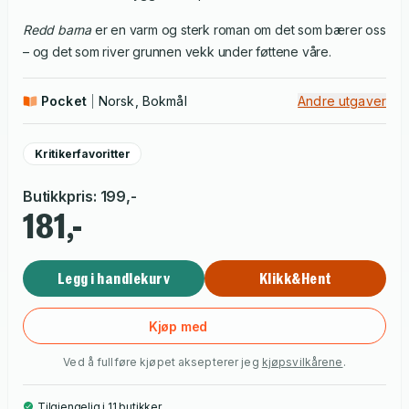
Redd barna
er en varm og sterk roman om det som bærer oss
– og det som river grunnen vekk under føttene våre.
Pocket
Norsk, Bokmål
Andre utgaver
Kritikerfavoritter
Butikkpris
:
199
,-
181,-
Legg i handlekurv
Klikk&Hent
Kjøp med
Ved å fullføre kjøpet aksepterer jeg
kjøpsvilkårene
.
Tilgjengelig i 11 butikker