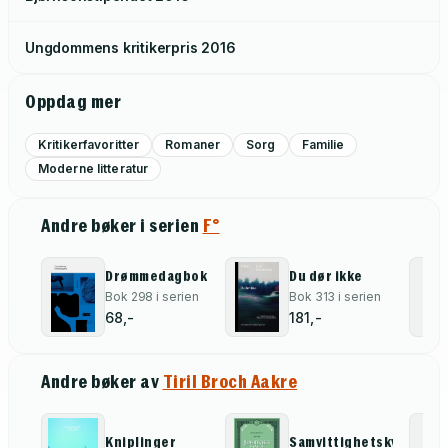
Ungdommens kritikerpris
2016
Oppdag mer
Kritikerfavoritter
Romaner
Sorg
Familie
Moderne litteratur
Andre bøker i serien
F°
Drømmedagbok
Du dør ikke
Bok 298 i serien
Bok 313 i serien
68,-
181,-
Andre bøker av
Tiril Broch Aakre
Kniplinger
Samvittighetskvaler