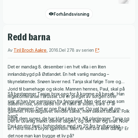
Forhåndsvisning
Redd barna
Av
Tiril Broch Aakre
,
2016
.
Del 278 av serien
F°
.
Det er mandag 8. desember i en hvit villa i en liten
innlandsbygd på Østlandet. En helt vanlig mandag –
tilsynelatende. Snøen laver ned. Tanja skal følge Tore og
Jorid til barnehage og skole. Mannen hennes, Paul, skal på
Så bestemmer Tanjas bror seg for å komme på besøk. Han
legekonferanse i Brussel. De er preget av sorgen over
sier at han har permisjon fra fengselet. Men det er noe som
datteren Ida, som døde for et halvt år siden, bare 17 år
ikke stemmer. Det er noe Paul ikke vet. Og vet hun alt om
gammel. Hverdagslivet vender sakte, men sikkert tilbake. Folk
ham?
rundt dem synes de har klart seg bra. Nå planlegger Tanja og
Det er uvanlig mørkt denne dagen, og det snør og snør. Noe
Paul en stor fest i forbindelse med sin 20 års bryllupsdag.
er i ferd med å bryte igjennom. Men er det bra eller dårlig? Er
det noe man kan bygge et liv på?