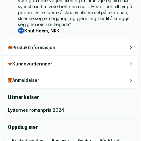
vore god heile vegen, men eg trur kanskje eg aldri har
synest han har vore betre enn no … Her er det full fyr på
peisen. Det er berre å skru av alle varsel på telefonen,
skjenke seg ein eggnog, og gjere seg klar til å knegge
seg gjennom jule høgtida"
Knut Hoem, NRK
Produktinformasjon
Kundevurderinger
Anmeldelser
Utmerkelser
Lytternes romanpris
2024
Oppdag mer
Kritikerfavoritter
Romaner
Bygder
Gårdsbruk