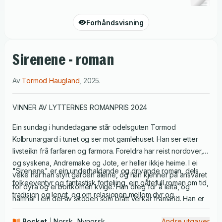
Forhåndsvisning
Sirenene - roman
Av
Tormod Haugland
,
2025
.
VINNER AV LYTTERNES ROMANPRIS 2024
Ein sundag i hundedagane står odelsguten Tormod
Kolbrunargard i tunet og ser mot gamlehuset. Han ser etter
livsteikn frå farfaren og farmora. Foreldra har reist nordover,
og syskena, Andremake og Jote, er heller ikkje heime. I ei
"Sirenene" er ein underhaldande og drivande roman, dels
veke har han styrt garden åleine, og han kjenner på ansvaret
folkeeventyr og fantastisk forteljing, ein gåtefull roman om tid,
for dyra og ei bortkomen kvige. Han dreg for å leita, og
tradisjon og lengt, og om relasjonen mellom dyr og
hamnar i ein del av skogen som brått verkar framand. Han er
menneske, levande og døde.
jaga av minna frå kvelden før, då han følgde Eleonora på
Pocket
Norsk, Nynorsk
Andre utgaver