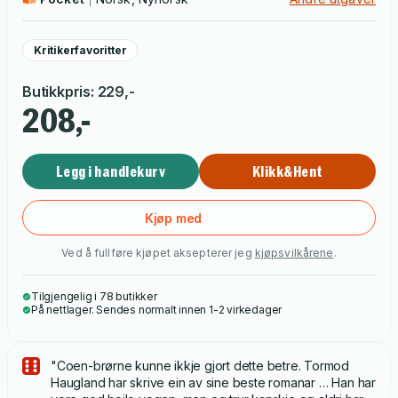
nabogarden Storjord heim. Både uroa og lysta slit i han, og
nye møte gjer nattas drama endå meir krevjande.
Kritikerfavoritter
Butikkpris
:
229
,-
208,-
Legg i handlekurv
Klikk&Hent
Kjøp med
Ved å fullføre kjøpet aksepterer jeg
kjøpsvilkårene
.
Tilgjengelig i 78 butikker
På nettlager. Sendes normalt innen 1-2 virkedager
"Coen-brørne kunne ikkje gjort dette betre. Tormod
Haugland har skrive ein av sine beste romanar … Han har