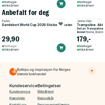
Nettlager
Nettlager
Klikk&Hent
Klikk&Hent
Anbefalt for deg
Panini
Janne Hals
Samlekort World Cup 2026 Sticker Booster
Trampoline. Akti
Del av
Trampoline
Annet
|
Norsk, Bokmå
29,90
179,-
Nettlager
Nettlager
Klikk&Hent
Klikk&Hent
Boktips og inspirasjon fra Norges
største bokhandel
Bunnmeny
Kundeservice
Betingelser
Kundeservice
Klikk&Hent
Kjøpshjelp
Kjøpsvilkår
Kontakt oss
Personvernerklæring