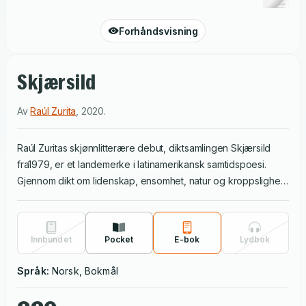
Forhåndsvisning
Skjærsild
Av
Raúl Zurita
,
2020
.
Raúl Zuritas skjønnlitterære debut, diktsamlingen Skjærsild
fra1979, er et landemerke i latinamerikansk samtidspoesi.
Gjennom dikt om lidenskap, ensomhet, natur og kroppslighet,
skriver Zurita frem forkvaklede ekkoer og eksentriske
gjenklanger av den fysiske og kulturelle volden som det
chilenske folket ble utsatt for under Augusto Pinochets
Innbundet
Pocket
E-bok
Lydbok
militærdiktatur (1973-1990). En sentral passasje i boka, kalt
«Atacama-ørkenen», opererer med stadig skiftende
Språk:
Norsk, Bokmål
perspektiver på det bølgende ørkenlandskapet, og lar selvet
både forsvinne og gjenoppstå. Zuritas lyriske stemme er