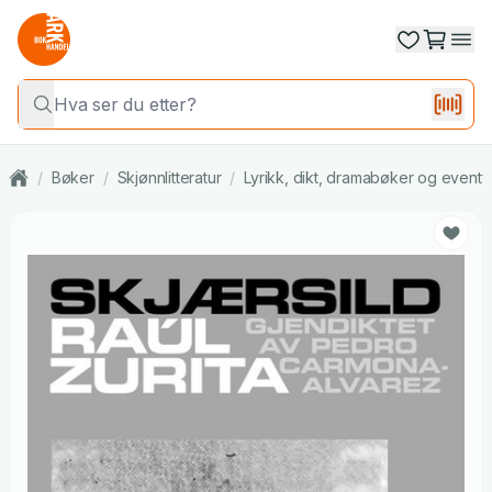
/
Bøker
/
Skjønnlitteratur
/
Lyrikk, dikt, dramabøker og eventy