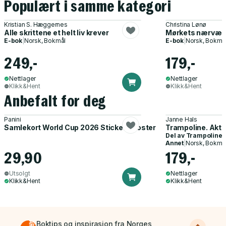
Populært i samme kategori
Kristian S. Hæggernes
Christina Lønø
Alle skrittene et helt liv krever
Mørkets nærvær
E-bok
|
Norsk, Bokmål
E-bok
|
Norsk, Bokmå
249,-
179,-
Nettlager
Nettlager
Klikk&Hent
Klikk&Hent
Anbefalt for deg
Panini
Janne Hals
Samlekort World Cup 2026 Sticker Booster
Trampoline. Akti
Del av
Trampoline
Annet
|
Norsk, Bokmå
29,90
179,-
Utsolgt
Nettlager
Klikk&Hent
Klikk&Hent
Boktips og inspirasjon fra Norges