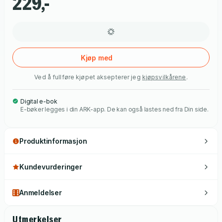
229,-
oppfinnsom, hard og konfronterende, og gir et poetisk
uttrykk for akutt fravær av stabilitet og tilværelsens brutale
paradokser. Skjærsild blir regnet som første bind i Raúl Zuritas
Dante-trilogi, som også inkluderer diktsamlingene Anteparadis
(Anteparaíso, 1982) og Det nye livet (La Vida Nueva, 1994).
Kjøp med
Ved å fullføre kjøpet aksepterer jeg
kjøpsvilkårene
.
Digital e-bok
E-bøker legges i din ARK-app. De kan også lastes ned fra Din side.
Produktinformasjon
Kundevurderinger
Anmeldelser
Utmerkelser