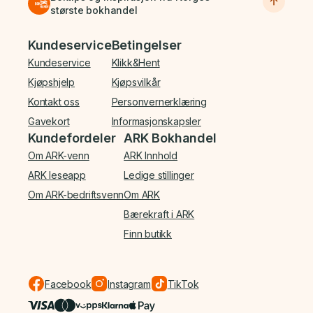
største bokhandel
Bunnmeny
Kundeservice
Betingelser
Kundeservice
Klikk&Hent
Kjøpshjelp
Kjøpsvilkår
Kontakt oss
Personvernerklæring
Gavekort
Informasjonskapsler
Kundefordeler
ARK Bokhandel
Om ARK-venn
ARK Innhold
ARK leseapp
Ledige stillinger
Om ARK-bedriftsvenn
Om ARK
Bærekraft i ARK
Finn butikk
Facebook
Instagram
TikTok