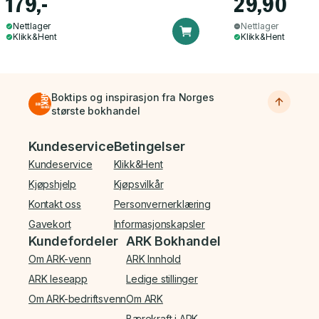
179,-
29,90
Nettlager
Nettlager
Klikk&Hent
Klikk&Hent
Boktips og inspirasjon fra Norges
største bokhandel
Bunnmeny
Kundeservice
Betingelser
Kundeservice
Klikk&Hent
Kjøpshjelp
Kjøpsvilkår
Kontakt oss
Personvernerklæring
Gavekort
Informasjonskapsler
Kundefordeler
ARK Bokhandel
Om ARK-venn
ARK Innhold
ARK leseapp
Ledige stillinger
Om ARK-bedriftsvenn
Om ARK
Bærekraft i ARK