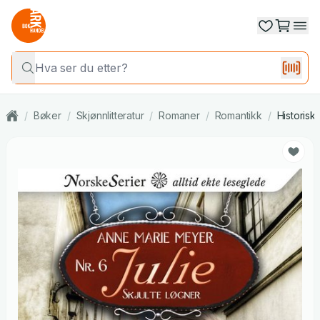
/
Bøker
/
Skjønnlitteratur
/
Romaner
/
Romantikk
/
Historisk