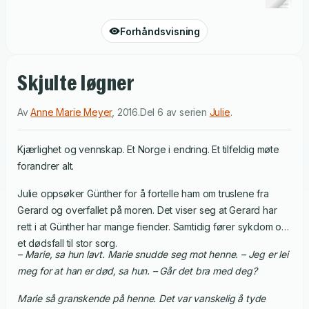
Forhåndsvisning
Skjulte løgner
Av
Anne Marie Meyer
,
2016
.
Del 6 av serien
Julie
.
Kjærlighet og vennskap. Et Norge i endring. Et tilfeldig møte
forandrer alt.
Julie oppsøker Günther for å fortelle ham om truslene fra
Gerard og overfallet på moren. Det viser seg at Gerard har
rett i at Günther har mange fiender. Samtidig fører sykdom og
et dødsfall til stor sorg.
– Marie, sa hun lavt. Marie snudde seg mot henne. – Jeg er lei
meg for at han er død, sa hun. – Går det bra med deg?
Marie så granskende på henne. Det var vanskelig å tyde