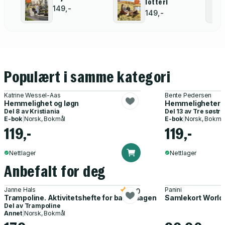
lotteri
149,-
149,-
Populært i samme kategori
Katrine Wessel-Aas
Bente Pedersen
Hemmelighet og løgn
Hemmeligheter
Del 8 av
Kristiania
Del 13 av
Tre søstre
E-bok
|
Norsk, Bokmål
E-bok
|
Norsk, Bokmå
119,-
119,-
Nettlager
Nettlager
Anbefalt for deg
Janne Hals
Panini
5.0
Trampoline. Aktivitetshefte for barnehagen
Samlekort World
Del av
Trampoline
Annet
|
Norsk, Bokmål