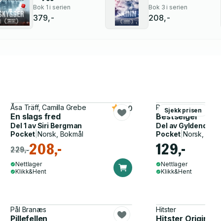
Bok 1 i serien
Bok 3 i serien
379,-
208,-
Åsa Träff, Camilla Grebe
Pascal Engman
4.0
Sjekk prisen
En slags fred
Bestselger
Del 1 av
Siri Bergman
Del av
Gyldendal p
Pocket
|
Norsk, Bokmål
Pocket
|
Norsk, Bok
208,-
129,-
229,-
Nettlager
Nettlager
Klikk&Hent
Klikk&Hent
Pål Branæs
Hitster
Pillefellen
Hitster Original