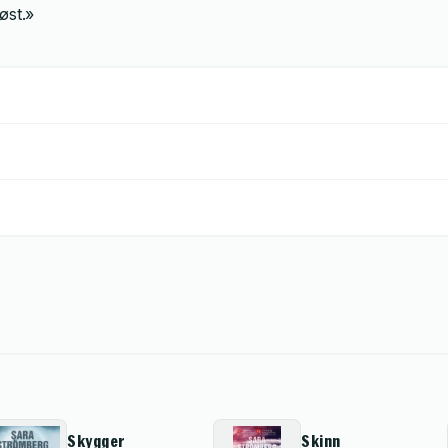
øst.»
Skygger
Skinn