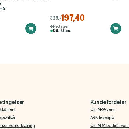
e
mål
197,40
329,-
Nettlager
Klikk&Hent
etingelser
Kundefordeler
ikk&Hent
Om ARK-venn
øpsvilkår
ARK leseapp
rsonvernerklæring
Om ARK-bedriftsven