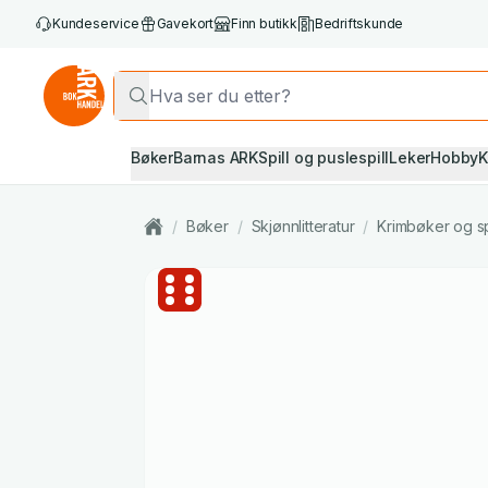
Kundeservice
Gavekort
Finn butikk
Bedriftskunde
Bøker
Barnas ARK
Spill og puslespill
Leker
Hobby
K
/
Bøker
/
Skjønnlitteratur
/
Krimbøker og s