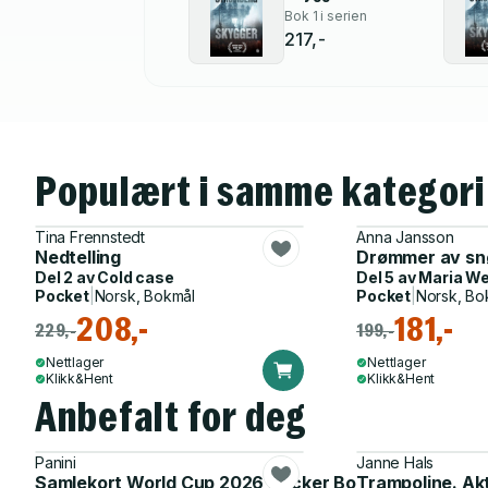
Bok 1 i serien
217,-
Populært i samme kategori
Tina Frennstedt
Anna Jansson
Nedtelling
Drømmer av sn
Del 2 av
Cold case
Del 5 av
Maria W
Pocket
|
Norsk, Bokmål
Pocket
|
Norsk, Bo
208,-
181,-
229,-
199,-
Nettlager
Nettlager
Klikk&Hent
Klikk&Hent
Anbefalt for deg
Panini
Janne Hals
Samlekort World Cup 2026 Sticker Booster
Trampoline. Ak