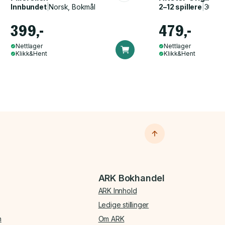
Innbundet
|
Norsk, Bokmål
2–12 spillere
|
30–60
399,-
479,-
Nettlager
Nettlager
Klikk&Hent
Klikk&Hent
ARK Bokhandel
ARK Innhold
Ledige stillinger
n
Om ARK