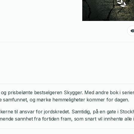
oste og prisbelønte bestselgeren Skygger. Med andre bok i s
t lille samfunnet, og mørke hemmeligheter kommer for dagen.
itikerne til ansvar for jordskredet. Samtidig, på en gate i 
ende sannhet fra fortiden fram, som snart vil innhente alle 