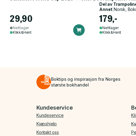
Del av
Trampolin
Annet
|
Norsk, Bok
29,90
179,-
Nettlager
Nettlager
Klikk&Hent
Klikk&Hent
Boktips og inspirasjon fra Norges
største bokhandel
Bunnmeny
Kundeservice
B
Kundeservice
Kl
Kjøpshjelp
Kj
Kontakt oss
Pe