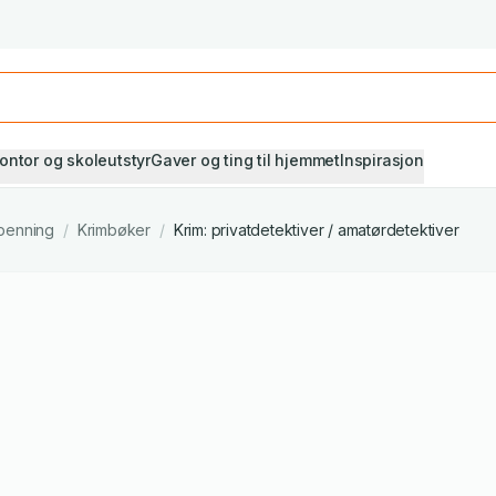
Studiestart! Alle* pensumbøker -20%
Se utvalget her
ontor og skoleutstyr
Gaver og ting til hjemmet
Inspirasjon
penning
/
Krimbøker
/
Krim: privatdetektiver / amatørdetektiver