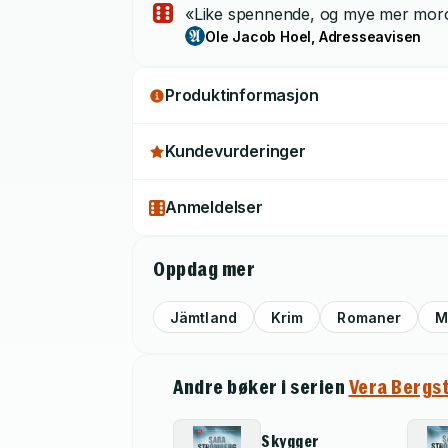
«Like spennende, og mye mer moro. [.
Ole Jacob Hoel, Adresseavisen
Produktinformasjon
Kundevurderinger
Anmeldelser
Oppdag mer
Jämtland
Krim
Romaner
M
Andre bøker i serien
Vera Bergs
Skygger