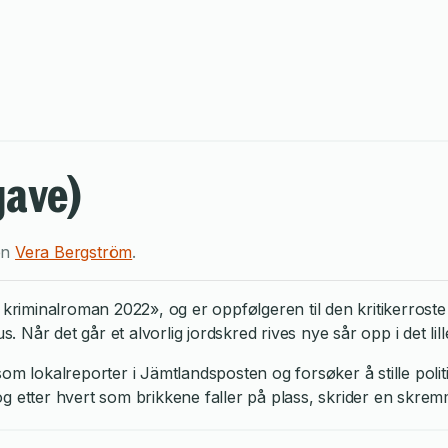
gave)
en
Vera Bergström
.
ke kriminalroman 2022», og er oppfølgeren til den kritikerr
hus. Når det går et alvorlig jordskred rives nye sår opp i de
som lokalreporter i Jämtlandsposten og forsøker å stille pol
g etter hvert som brikkene faller på plass, skrider en skremm