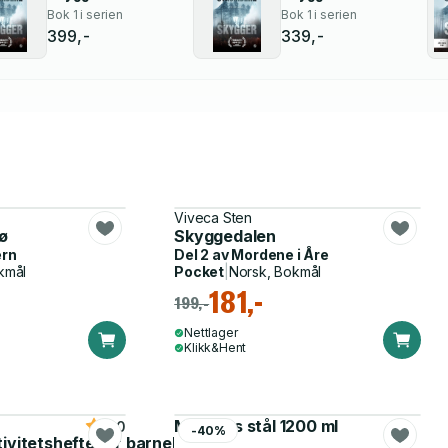
Bok 1 i serien
Bok 1 i serien
399,-
339,-
Viveca Sten
ø
Skyggedalen
ern
Del 2 av
Mordene i Åre
kmål
Pocket
|
Norsk, Bokmål
181,-
199,-
Nettlager
Klikk&Hent
Matboks stål 1200 ml
5.0
-40%
tivitetshefte for barnehagen