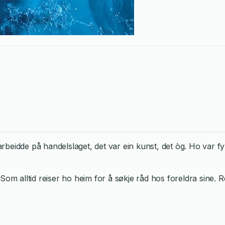
beidde på handelslaget, det var ein kunst, det òg. Ho var fy
 Som alltid reiser ho heim for å søkje råd hos foreldra sine. R