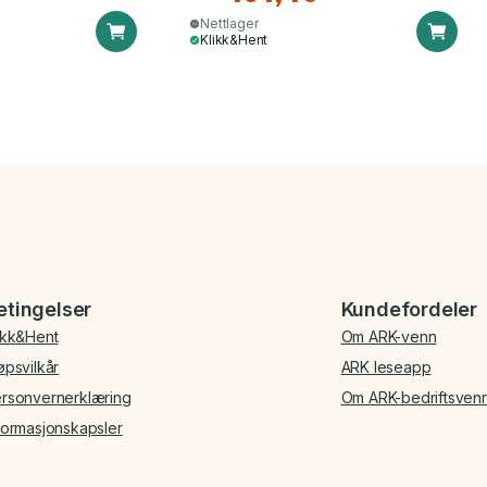
Nettlager
Klikk&Hent
etingelser
Kundefordeler
ikk&Hent
Om ARK-venn
øpsvilkår
ARK leseapp
rsonvernerklæring
Om ARK-bedriftsven
formasjonskapsler