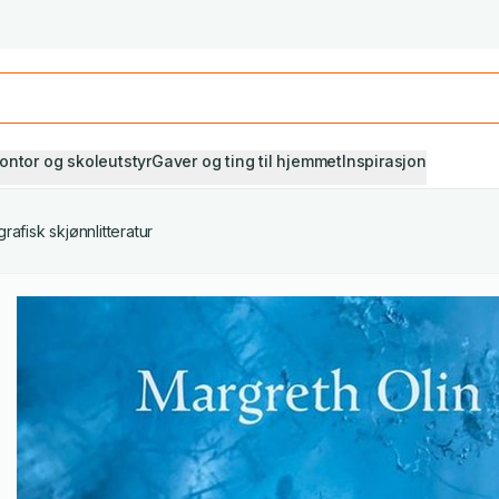
Studiestart! Alle* pensumbøker -20%
Se utvalget her
ontor og skoleutstyr
Gaver og ting til hjemmet
Inspirasjon
grafisk skjønnlitteratur