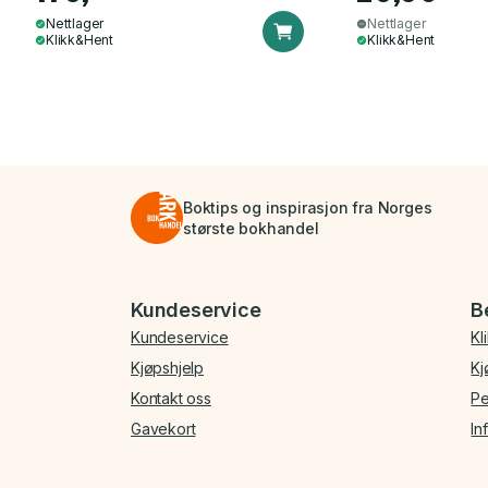
Nettlager
Nettlager
Klikk&Hent
Klikk&Hent
Boktips og inspirasjon fra Norges
største bokhandel
Bunnmeny
Kundeservice
B
Kundeservice
Kl
Kjøpshjelp
Kj
Kontakt oss
Pe
Gavekort
In