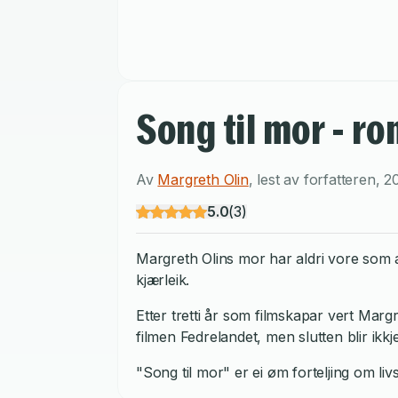
Song til mor - r
Av
Margreth Olin
,
lest av
forfatteren
,
2
5.0
(
3
)
Margreth Olins mor har aldri vore som a
kjærleik.
Etter tretti år som filmskapar vert Margr
filmen Fedrelandet, men slutten blir ikk
"Song til mor" er ei øm forteljing om livsl