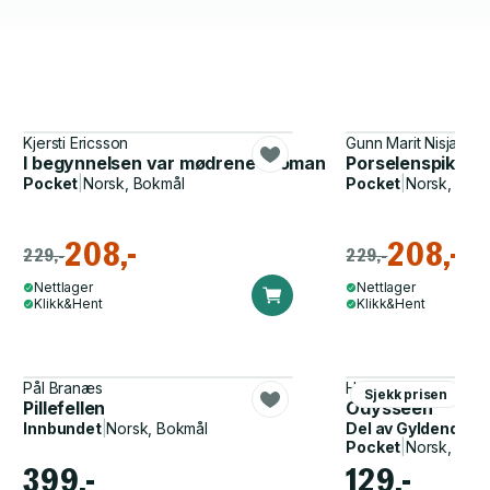
Kjersti Ericsson
Gunn Marit Nisja
I begynnelsen var mødrene - roman
Porselenspiken
Pocket
|
Norsk, Bokmål
Pocket
|
Norsk, Bok
208,-
208,-
229,-
229,-
Nettlager
Nettlager
Klikk&Hent
Klikk&Hent
Pål Branæs
Homer, John Flaxma
Sjekk prisen
Pillefellen
Odysseen
Innbundet
|
Norsk, Bokmål
Del av
Gyldendal p
Pocket
|
Norsk, Bok
399,-
129,-