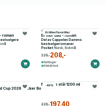
Vigdis Hjorth
Kritikerfavoritter
- roman
Er mor død - roman
bestselgere
Del av
Cappelen Damms
kmål
bestselgerromaner
Pocket
|
Norsk, Bokmål
208,-
229,-
Nettlager
Klikk&Hent
Matboks stål 1200 ml
-40%
d Cup 2026 Sticker Booster
197,40
329,-