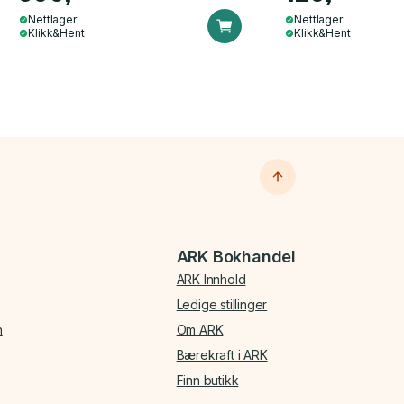
Nettlager
Nettlager
Klikk&Hent
Klikk&Hent
ARK Bokhandel
ARK Innhold
Ledige stillinger
n
Om ARK
Bærekraft i ARK
Finn butikk