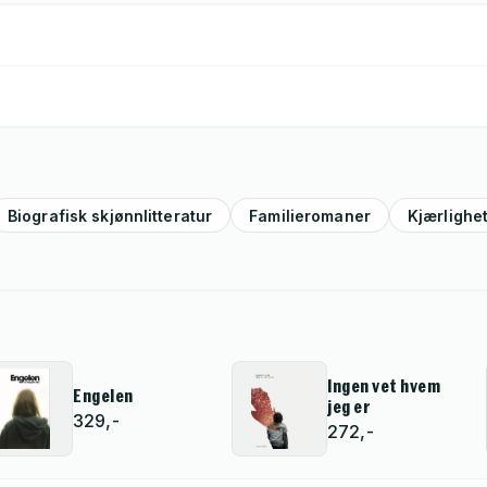
Biografisk skjønnlitteratur
Familieromaner
Kjærlighet
Ingen vet hvem
Engelen
jeg er
329,-
272,-