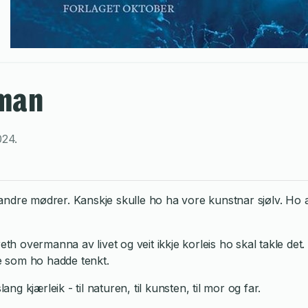
oman
024
.
ndre mødrer. Kanskje skulle ho ha vore kunstnar sjølv. Ho ar
eth overmanna av livet og veit ikkje korleis ho skal takle det.
je som ho hadde tenkt.
ang kjærleik - til naturen, til kunsten, til mor og far.