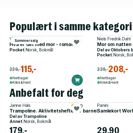
Populært i samme kategori
Vigdis Hjorth
Niels Fredrik Dahl
Sommersalg
Hva er det med mor - roman
Mor om natten 
Pocket
|
Norsk, Bokmål
Del av
Oktobers 
Pocket
|
Norsk, Bo
115,-
208,-
229,-
229,-
Nettlager
Nettlager
Klikk&Hent
Klikk&Hent
Anbefalt for deg
Janne Hals
Panini
5.0
Trampoline. Aktivitetshefte for barnehagen
Samlekort Worl
Del av
Trampoline
Annet
|
Norsk, Bokmål
179,-
29,90