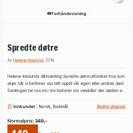
Forhåndsvisning
Spredte døtre
Av
Helene Imislund
,
2018
.
Helene Imislunds diktsamling
Spredte døtre
utforsker hva som
skjer når vi befinner oss tett opptil vår egen eller andres død.
Samlingen tar oss inn i tre historier om veiskiller der døden er
nær og gir livet en ny klarhet. Tre stemmer skildres følsomt og
presist gjennom det de opplever og observerer. Dette er
Innbundet
Norsk, Bokmål
Andre utgaver
glassklare, vakre og triste dikt fra en spennende debutant.
Normalpris
:
349
,-