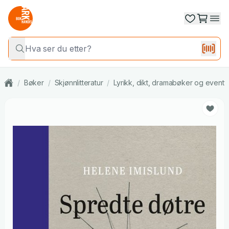
/
Bøker
/
Skjønnlitteratur
/
Lyrikk, dikt, dramabøker og eventy