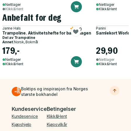
Nettlager
Nettlager
Klikk&Hent
Klikk&Hent
Anbefalt for deg
Janne Hals
Panini
5.0
Trampoline. Aktivitetshefte for barnehagen
Samlekort World
Del av
Trampoline
Annet
|
Norsk, Bokmål
179,-
29,90
Nettlager
Nettlager
Klikk&Hent
Klikk&Hent
Boktips og inspirasjon fra Norges
største bokhandel
Bunnmeny
Kundeservice
Betingelser
Kundeservice
Klikk&Hent
Kjøpshjelp
Kjøpsvilkår