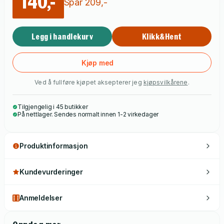
140,-
Spar
209
,-
Legg i handlekurv
Klikk&Hent
Kjøp med
Ved å fullføre kjøpet aksepterer jeg
kjøpsvilkårene
.
Tilgjengelig i 45 butikker
På nettlager. Sendes normalt innen 1-2 virkedager
Produktinformasjon
Kundevurderinger
Anmeldelser