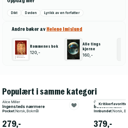
Oppdag mer
Dikt
Døden
Lyrikk av en forfatter
Andre bøker av
Helene Imislund
Alle tings
Rommenes bok
kjerne
120,-
160,-
Populært i samme kategori
Alice Miller
Gro Dahle
Kritikerfavoritte
Ingensteds nærmere
Bestemordikt
Pocket
|
Norsk, Bokmål
Innbundet
|
Norsk, B
279,-
379,-