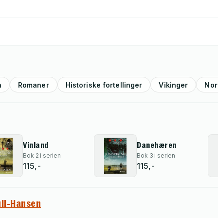
a
Romaner
Historiske fortellinger
Vikinger
Nor
Vinland
Danehæren
Bok 2 i serien
Bok 3 i serien
115,-
115,-
ull-Hansen