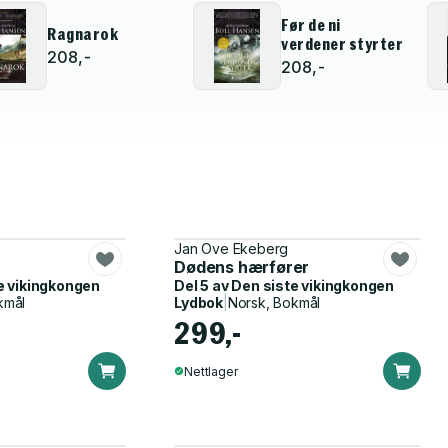
Før de ni
Ragnarok
verdener styrter
208,-
208,-
Jan Ove Ekeberg
Dødens hærfører
e vikingkongen
Del 5 av
Den siste vikingkongen
kmål
Lydbok
|
Norsk, Bokmål
299,-
Nettlager