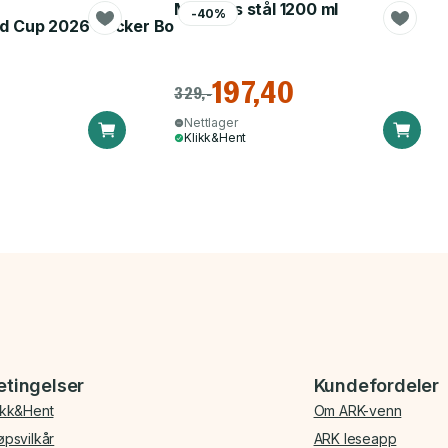
Matboks stål 1200 ml
-40%
d Cup 2026 Sticker Booster
197,40
329,-
Nettlager
Klikk&Hent
etingelser
Kundefordeler
ikk&Hent
Om ARK-venn
øpsvilkår
ARK leseapp