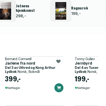
Jotnens
Ragnarok
hjemkomst
199,-
298,-
Bernard Cornwell
Tonny Gulløv
Jarlene fra nord
Jernbyrd
Del 3 av
Uthred og Kong Arthur
Del 4 av
Tusenårsr
Lydbok
|
Norsk, Bokmål
Lydbok
|
Norsk, Bok
399,-
199,-
Nettlager
Nettlager