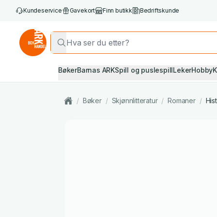
Kundeservice
Gavekort
Finn butikk
Bedriftskunde
Bøker
Barnas ARK
Spill og puslespill
Leker
Hobby
K
/
Bøker
/
Skjønnlitteratur
/
Romaner
/
His