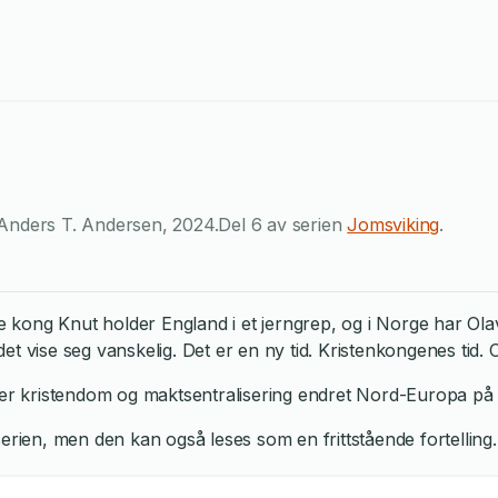
Anders T. Andersen
,
2024
.
Del 6 av serien
Jomsviking
.
ong Knut holder England i et jerngrep, og i Norge har Olav H
et vise seg vanskelig. Det er en ny tid. Kristenkongenes tid.
id der kristendom og maktsentralisering endret Nord-Europa på
erien, men den kan også leses som en frittstående fortelling.