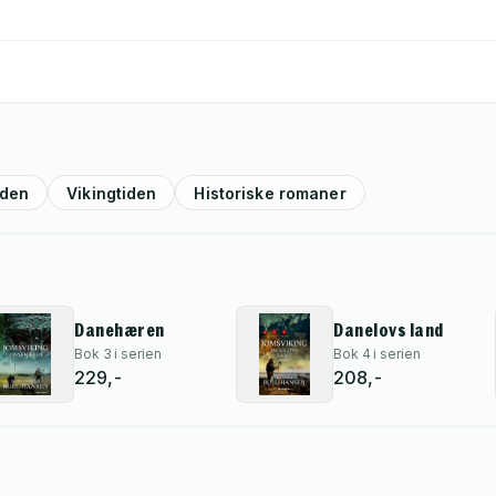
den
Vikingtiden
Historiske romaner
Danehæren
Danelovs land
Bok 3 i serien
Bok 4 i serien
229,-
208,-