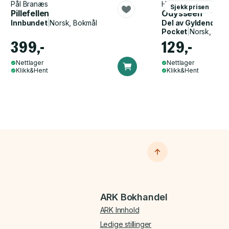
Pål Branæs
Homer, John Flaxma
Sjekk prisen
Pillefellen
Odysseen
Innbundet
|
Norsk, Bokmål
Del av
Gyldendal p
Pocket
|
Norsk, Bok
399,-
129,-
Nettlager
Nettlager
Klikk&Hent
Klikk&Hent
ARK Bokhandel
ARK Innhold
Ledige stillinger