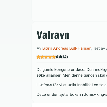
Valravn
Av
Bjørn Andreas Bull-Hansen
,
lest av
4.4
(
14
)
De gamle kongene er døde. Den mektige k
søke allianser. Men denne gangen skal d
I
Valravn
får vi et unikt innblikk i en t
Dette er den sjette boken i Jomsviking-s