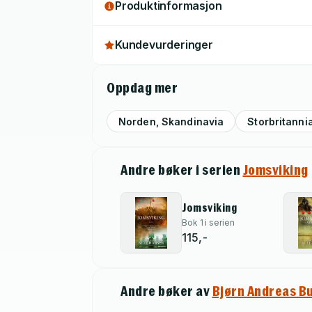
Produktinformasjon
Kundevurderinger
Oppdag mer
Norden, Skandinavia
Storbritanni
Andre bøker i serien
Jomsviking
Jomsviking
Bok 1 i serien
115,-
Andre bøker av
Bjørn Andreas B