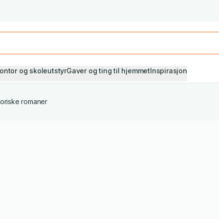
Studiestart! Alle* pensumbøker -20%
Se utvalget her
ontor og skoleutstyr
Gaver og ting til hjemmet
Inspirasjon
toriske romaner