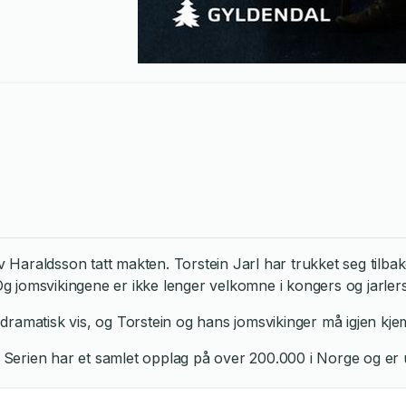
araldsson tatt makten. Torstein Jarl har trukket seg tilbake
 Og jomsvikingene er ikke lenger velkomne i kongers og jarle
 dramatisk vis, og Torstein og hans jomsvikinger må igjen kje
 Serien har et samlet opplag på over 200.000 i Norge og er un