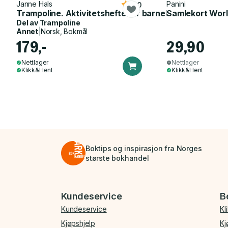
Janne Hals
Panini
5.0
Trampoline. Aktivitetshefte for barnehagen
Samlekort Worl
Del av
Trampoline
Annet
|
Norsk, Bokmål
179,-
29,90
Nettlager
Nettlager
Klikk&Hent
Klikk&Hent
Boktips og inspirasjon fra Norges
største bokhandel
Bunnmeny
Kundeservice
B
Kundeservice
Kl
Kjøpshjelp
Kj