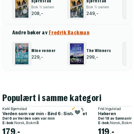
Bjørnstad
Bjørnstad
Bok 1 i serien
Bok 1 i serien
208,-
249,-
Andre bøker av
Fredrik Backman
Mine venner
The Winners
229,-
299,-
Populært i samme kategori
Ketil Bjørnstad
Frid Ingulstad
4.5
Verden som var min - Bind 6 : Siste tiåret
Høkeren
Del 6 av
Verden som var min
Del 18 av
Sønnavin
E-bok
|
Norsk, Bokmål
E-bok
|
Norsk, Bokmå
179,-
119,-