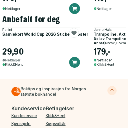
Nettlager
Nettlager
Anbefalt for deg
Panini
Janne Hals
Samlekort World Cup 2026 Sticker Booster
Trampoline. Akti
Del av
Trampoline
Annet
|
Norsk, Bokmå
29,90
179,-
Nettlager
Nettlager
Klikk&Hent
Klikk&Hent
Boktips og inspirasjon fra Norges
største bokhandel
Bunnmeny
Kundeservice
Betingelser
Kundeservice
Klikk&Hent
Kjøpshjelp
Kjøpsvilkår