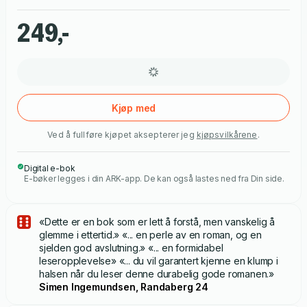
som liksom aldri lar oss gjøre det. Vi bor et sted med sorg i
hjertet og vold i luften, vi elsker historier med lykkelig slutt,
249,-
men innerst inne visste vi alle hvordan det kom til å ende. Det
begynner med en storm denne gangen, og slutter med en
brann. Noen som har vært lenge borte, er på vei hjem. Noen
skal begraves. Noen blir forelsket, noen drømmer om NHL og
noen drømmer om hevn. Noen sover rygg mot rygg med sin
Kjøp med
beste venn, noen forsøker å redde ekteskapet sitt og noen
Ved å fullføre kjøpet aksepterer jeg
kjøpsvilkårene
.
forsøker å redde barna sine. Noen hater, noen slåss, noen tar
et skytevåpen og går mot en ishall.
Digital e-bok
E-bøker legges i din ARK-app. De kan også lastes ned fra Din side.
«Dette er en bok som er lett å forstå, men vanskelig å
glemme i ettertid.» «... en perle av en roman, og en
sjelden god avslutning.» «... en formidabel
leseropplevelse» «... du vil garantert kjenne en klump i
halsen når du leser denne durabelig gode romanen.»
Simen Ingemundsen, Randaberg 24