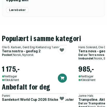
Lærebøker
Populært i samme kategori
Ole G. Karlsen, Gerd Eng Kielland og 1 annen
Hans Solerød, Ole G.
Terra nostra - geofag 2
Terra nova - geo
Pocket
|
Norsk, Nynorsk
Del av
Terra nova
Innbundet
|
Norsk, B
1 175,-
985,-
Nettlager
Nettlager
Klikk&Hent
Klikk&Hent
Anbefalt for deg
Panini
Janne Hals
Samlekort World Cup 2026 Sticker Booster
Trampoline. Akti
Del av
Trampoline
Annet
|
Norsk, Bokmå