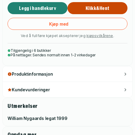
Legg i handlekurv
Klikk&Hent
Kjøp med
Ved å fullføre kjøpet aksepterer jeg
kjøpsvilkårene
.
Tilgjengelig i 6 butikker
På nettlager. Sendes normalt innen 1-2 virkedager
Produktinformasjon
Kundevurderinger
Utmerkelser
William Nygaards legat
1999
Oppdag mer