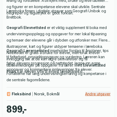
lesing og forståelse. Å bli kjent med, bruke og lese tabeller
og figurer er en kompetanse elevene skal utvikle. Sentrale
Læreboka finnes i digitale utgaver som Geografi Unibok og
begreper og faguttrykk er godt forklart.
Brettbok.
Geografi Elevnettsted
er et viktig supplement til boka med
undervisningsopplegg og oppgaver for mer lokal tilpasning
og temaer der elevene går i dybden og utforsker mer. Flere
illustrasjoner, kart og figurer utdyper temaene i læreboka.
Geografi Lærernettsted
inneholder forslag til årsplaner, tips
Nettstedet er gratis å bruke for elever, men bruk krever
til feltarbeid, prosjektoppgaver og vurdering. Læreren kan
innlogging slik at de kan lagre besvarelser og få
følge elevens progresjon på nettstedet, legge inn egne
tilbakemeldinger på oppgaver fra lærer. Med
Elevnettsted
oppgaver og kommentere innleveringer fra elever.
Pluss
kan eleven lytte til innlest læreboktekst.
Forfatterne har lang undervisningserfaring og kompetanse i
de sentrale fagområdene.
Fleksibind
Norsk, Bokmål
Andre utgaver
899,-