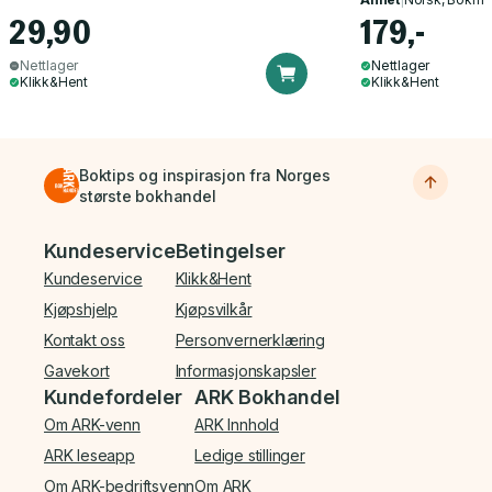
29,90
179,-
Nettlager
Nettlager
Klikk&Hent
Klikk&Hent
Boktips og inspirasjon fra Norges
største bokhandel
Bunnmeny
Kundeservice
Betingelser
Kundeservice
Klikk&Hent
Kjøpshjelp
Kjøpsvilkår
Kontakt oss
Personvernerklæring
Gavekort
Informasjonskapsler
Kundefordeler
ARK Bokhandel
Om ARK-venn
ARK Innhold
ARK leseapp
Ledige stillinger
Om ARK-bedriftsvenn
Om ARK