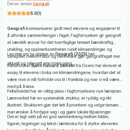
Del av serien
Geografi
.
5.0
(
1
)
Geografi
kommuniserer godt med elevene og engasjerer til
å utforske sammenhenger i faget. Fagfornyelsen gir geografi
et særskilt ansvar for det tverrfaglige temaet bærekraftig
utvikling, og oppmerksomheten rundt klimaendringer og
Les mer om ny utgave av
Geografi (2025)
her.
samspillet mellom natur og menneske gjør geografifaget mer
aktuelt og relevant enn noen gang.
Klimaforsker
Bjørn Halvard Samset
fra Cicero har skrevet et
essay til elevene i boka om klimaendringene, hvordan det vil
være noe vi må forholde oss til i framtida og noe vi må være
med på å løse.
Feltarbeidet har en viktig plass i fagfornyelsens nye læreplan.
Læreverket har en systematisk struktur, er ryddig og rikt
illustrert. Strukturen gjør det lett å prioritere og velge temaer
man ønsker å fordype seg i og gjøre lokale tilpasninger.
Det er lagt vekt på en god sammenheng mellom bilder,
figurer, tegninger og tekst i læreboka for å styrke elevenes