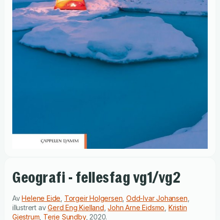
Geografi - fellesfag vg1/vg2
Av
Helene Eide
,
Torgeir Holgersen
,
Odd-Ivar Johansen
,
illustrert av
Gerd Eng Kielland
,
John Arne Eidsmo
,
Kristin
Gjestrum
,
Terje Sundby
,
2020
.