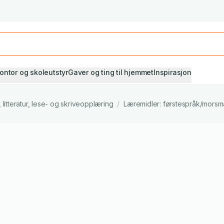
Studiestart! Alle* pensumbøker -20%
Se utvalget her
ontor og skoleutstyr
Gaver og ting til hjemmet
Inspirasjon
litteratur, lese- og skriveopplæring
/
Læremidler: førstespråk/morsm