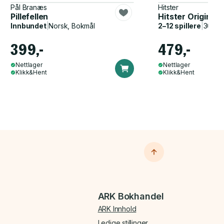
Pål Branæs
Hitster
Pillefellen
Hitster Original
Innbundet
|
Norsk, Bokmål
2–12 spillere
|
30–60
399,-
479,-
Nettlager
Nettlager
Klikk&Hent
Klikk&Hent
ARK Bokhandel
ARK Innhold
Ledige stillinger