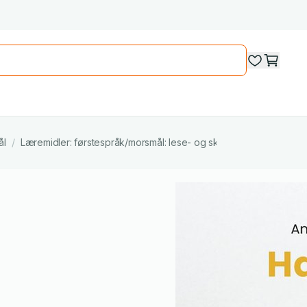
ål
/
Læremidler: førstespråk/morsmål: lese- og skriveferdigheter
/
L