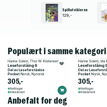
Spillutvikleren
129,-
Populært i samme kategori
Hanne Solem, Thor W. Kristensen
Hanne Solem, Ida K
Leseforståing 6
Leseforståing 
Del av
Leseforståelse
Del av
Leseforst
Pocket
|
Norsk, Nynorsk
Pocket
|
Norsk, Ny
305,-
305,-
Nettlager
Nettlager
Klikk&Hent
Klikk&Hent
Anbefalt for deg