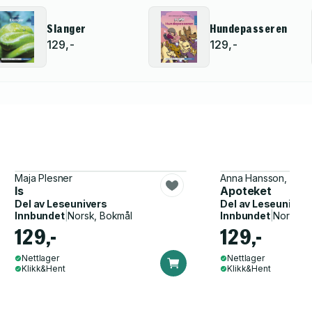
Slanger
Hundepasseren
129,-
129,-
Maja Plesner
Anna Hansson, Gusta
Is
Apoteket
Del av
Leseunivers
Del av
Leseunivers
Innbundet
|
Norsk, Bokmål
Innbundet
|
Norsk, 
129,-
129,-
Nettlager
Nettlager
Klikk&Hent
Klikk&Hent