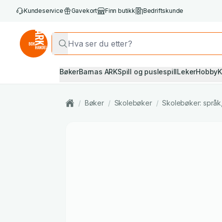
Kundeservice
Gavekort
Finn butikk
Bedriftskunde
Bøker
Barnas ARK
Spill og puslespill
Leker
Hobby
K
/
Bøker
/
Skolebøker
/
Skolebøker: språk, 