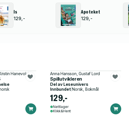
Is
Apoteket
129,-
129,-
ristin Hanevold
Anna Hansson, Gustaf Lord
5
Spillutvikleren
åelse
Del av
Leseunivers
norsk
Innbundet
|
Norsk, Bokmål
129,-
Nettlager
Klikk&Hent