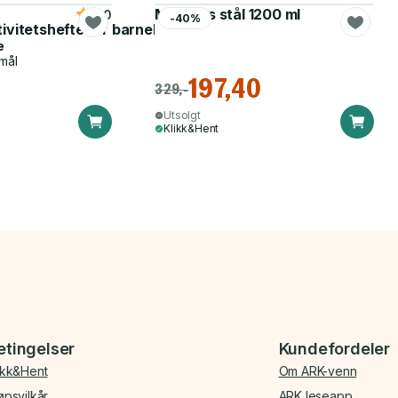
Matboks stål 1200 ml
5.0
-40%
tivitetshefte for barnehagen
e
mål
197,40
329,-
Utsolgt
Klikk&Hent
etingelser
Kundefordeler
ikk&Hent
Om ARK-venn
øpsvilkår
ARK leseapp