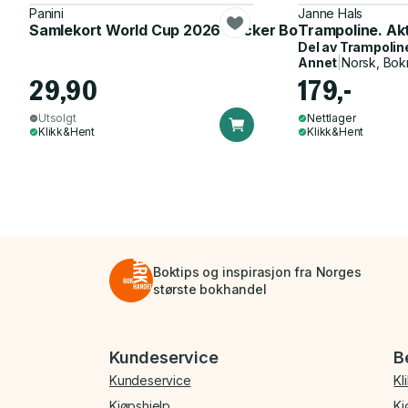
Panini
Janne Hals
Samlekort World Cup 2026 Sticker Booster
Trampoline. Ak
Del av
Trampolin
Annet
|
Norsk, Bok
29,90
179,-
Utsolgt
Nettlager
Klikk&Hent
Klikk&Hent
Boktips og inspirasjon fra Norges
største bokhandel
Bunnmeny
Kundeservice
B
Kundeservice
Kl
Kjøpshjelp
Kj