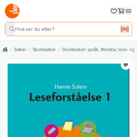
/
Bøker
/
Skolebøker
/
Skolebøker: språk, litteratur, lese- o