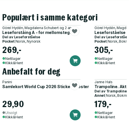
Populært i samme kategori
Görel Hydén, Magdalena Schubert og 2 andre
Görel Hydén, Magdal
Leseforståing A - for mellomsteget
Leseforståelse 
Del av
Leseforståelse
Del av
Leseforståel
Pocket
|
Norsk, Nynorsk
Pocket
|
Norsk, Bokm
269,-
305,-
Nettlager
Nettlager
Klikk&Hent
Klikk&Hent
Anbefalt for deg
Panini
Janne Hals
Samlekort World Cup 2026 Sticker Booster
Trampoline. Akti
Del av
Trampoline
Annet
|
Norsk, Bokmå
29,90
179,-
Utsolgt
Nettlager
Klikk&Hent
Klikk&Hent