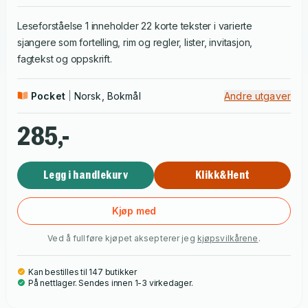
Leseforståelse 1 inneholder 22 korte tekster i varierte
sjangere som fortelling, rim og regler, lister, invitasjon,
fagtekst og oppskrift.
Pocket
Norsk, Bokmål
Andre utgaver
285,-
Legg i handlekurv
Klikk&Hent
Kjøp med
Ved å fullføre kjøpet aksepterer jeg
kjøpsvilkårene
.
Kan bestilles til 147 butikker
På nettlager. Sendes innen 1-3 virkedager.