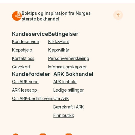
Boktips og inspirasjon fra Norges
største bokhandel
Bunnmeny
Kundeservice
Betingelser
Kundeservice
Klikk&Hent
Kjøpshjelp
Kjøpsvilkår
Kontakt oss
Personvernerklæring
Gavekort
Informasjonskapsler
Kundefordeler
ARK Bokhandel
Om ARK-venn
ARK Innhold
ARK leseapp
Ledige stillinger
Om ARK-bedriftsvenn
Om ARK
Bærekraft i ARK
Finn butikk