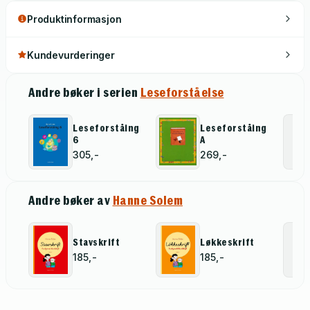
Produktinformasjon
Kundevurderinger
Andre bøker i serien
Leseforståelse
Leseforståing
Leseforståing
6
A
305,-
269,-
Andre bøker av
Hanne Solem
Stavskrift
Løkkeskrift
185,-
185,-