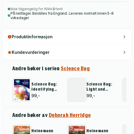
Bug International will help you to nurture and inspire
Ikke tilgjengelig for Klikk&Hent
your young scientist.
På nettlager. Bestilles fra England. Leveres normalt innen 5-8
virkedager
Produktinformasjon
Kundevurderinger
Andre bøker i serien
Science Bug
Science Bug:
Science Bug:
Identifying
Light and
materials Topic
shadows Topic
99,-
99,-
Book
Book
Andre bøker av
Deborah Herridge
Heinemann
Heinemann