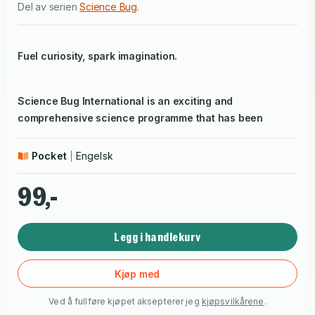
Del av serien
Science Bug
.
Fuel curiosity, spark imagination.
Science Bug International is an exciting and
comprehensive science programme that has been
designed to make sure your children never stop asking
questions about their world!
Pocket
Engelsk
99,-
The Topic Book includes fun and engaging practical
activities as well as opportunities for consolidation and
reflection making it perfect for use inside and outside
Legg i handlekurv
the classroom.
Kjøp med
With full and comprehensive coverage of the skills and
Ved å fullføre kjøpet aksepterer jeg
kjøpsvilkårene
.
knowledge required for curriculum attainment, Science