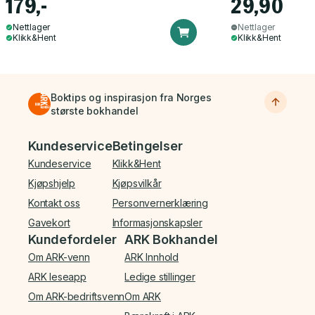
179,-
29,90
Nettlager
Nettlager
Klikk&Hent
Klikk&Hent
Boktips og inspirasjon fra Norges
største bokhandel
Bunnmeny
Kundeservice
Betingelser
Kundeservice
Klikk&Hent
Kjøpshjelp
Kjøpsvilkår
Kontakt oss
Personvernerklæring
Gavekort
Informasjonskapsler
Kundefordeler
ARK Bokhandel
Om ARK-venn
ARK Innhold
ARK leseapp
Ledige stillinger
Om ARK-bedriftsvenn
Om ARK