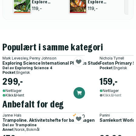
Explore
Explore
Science 2nd
Science 2nd
119,-
119,-
International
International
Edition
Edition
Workbook 3
Workbook 6
Populært i samme kategori
Mark Levesley, Penny Johnson
Nichola Tyrrell
Exploring Science International Physics Student Book
Foxton Primary S
Del av
Exploring Science 4
Pocket
|
Engelsk
Pocket
|
Engelsk
299,-
159,-
Nettlager
Nettlager
Klikk&Hent
Klikk&Hent
Anbefalt for deg
Janne Hals
Panini
5.0
Trampoline. Aktivitetshefte for barnehagen
Samlekort World
Del av
Trampoline
Annet
|
Norsk, Bokmål