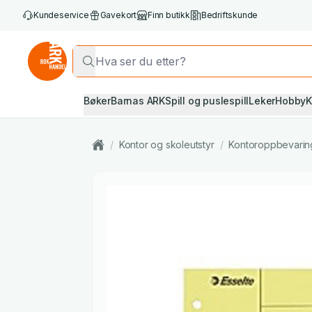
Kundeservice
Gavekort
Finn butikk
Bedriftskunde
Bøker
Barnas ARK
Spill og puslespill
Leker
Hobby
K
/
Kontor og skoleutstyr
/
Kontoroppbevaring