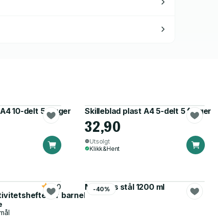
 A4 10-delt 5 farger
Skilleblad plast A4 5-delt 5 farger
32,90
Utsolgt
Klikk&Hent
Matboks stål 1200 ml
5.0
-40%
tivitetshefte for barnehagen
e
mål