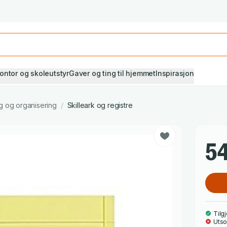
Studiestart! Alle* pensumbøker -20%
Se utvalget her
ontor og skoleutstyr
Gaver og ting til hjemmet
Inspirasjon
 og organisering
/
Skilleark og registre
54
Tilgj
Utso