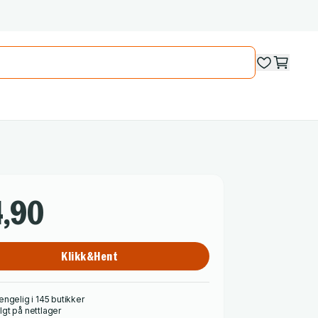
,90
Klikk&Hent
engelig i 145 butikker
lgt på nettlager