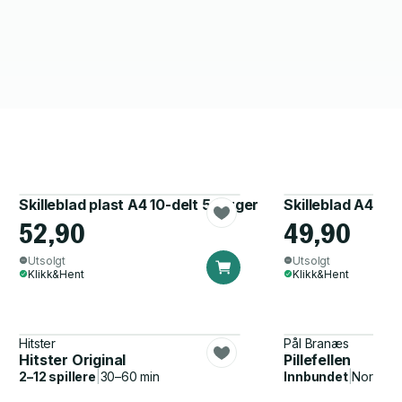
Skilleblad plast A4 10-delt 5 farger
Skilleblad A4 kar
52,90
49,90
Utsolgt
Utsolgt
Klikk&Hent
Klikk&Hent
Hitster
Pål Branæs
Hitster Original
Pillefellen
2–12 spillere
|
30–60 min
Innbundet
|
Norsk, 