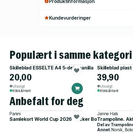
Produktinformasjon
Kundevurderinger
Populært i samme kategori
Skilleblad ESSELTE A4 5-delt manilla
Skilleblad plast
20,00
39,90
Utsolgt
Utsolgt
Klikk&Hent
Klikk&Hent
Anbefalt for deg
Panini
Janne Hals
Samlekort World Cup 2026 Sticker Booster
Trampoline. Ak
Del av
Trampolin
Annet
|
Norsk, Bok