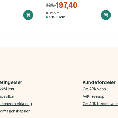
197,40
329,-
Utsolgt
Klikk&Hent
etingelser
Kundefordeler
ikk&Hent
Om ARK-venn
øpsvilkår
ARK leseapp
rsonvernerklæring
Om ARK-bedriftsven
formasjonskapsler