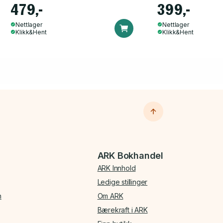
479,-
399,-
Nettlager
Nettlager
Klikk&Hent
Klikk&Hent
ARK Bokhandel
ARK Innhold
Ledige stillinger
n
Om ARK
Bærekraft i ARK