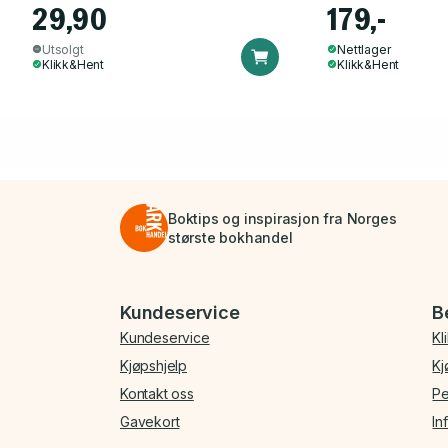
29,90
179,-
Utsolgt
Nettlager
Klikk&Hent
Klikk&Hent
Boktips og inspirasjon fra Norges
største bokhandel
Bunnmeny
Kundeservice
B
Kundeservice
Kl
Kjøpshjelp
Kj
Kontakt oss
Pe
Gavekort
In