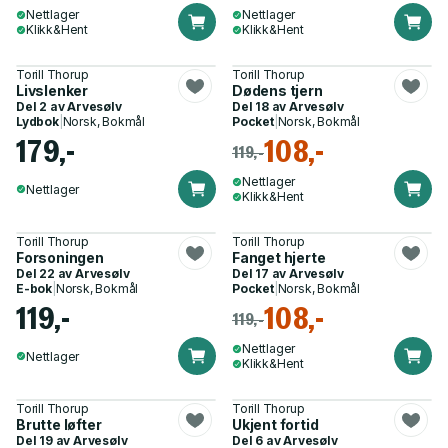
Nettlager
Nettlager
Klikk&Hent
Klikk&Hent
Torill Thorup
Torill Thorup
Livslenker
Dødens tjern
Del 2 av
Arvesølv
Del 18 av
Arvesølv
Lydbok
|
Norsk, Bokmål
Pocket
|
Norsk, Bokmål
179,-
108,-
119,-
Nettlager
Nettlager
Klikk&Hent
Torill Thorup
Torill Thorup
Forsoningen
Fanget hjerte
Del 22 av
Arvesølv
Del 17 av
Arvesølv
E-bok
|
Norsk, Bokmål
Pocket
|
Norsk, Bokmål
119,-
108,-
119,-
Nettlager
Nettlager
Klikk&Hent
Torill Thorup
Torill Thorup
Brutte løfter
Ukjent fortid
Del 19 av
Arvesølv
Del 6 av
Arvesølv