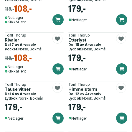
108,-
179,-
119,-
Nettlager
Nettlager
Klikk&Hent
Torill Thorup
Torill Thorup
Rivaler
Etterlyst
Del 7 av
Arvesølv
Del 15 av
Arvesølv
Pocket
|
Norsk, Bokmål
Lydbok
|
Norsk, Bokmål
108,-
179,-
119,-
Nettlager
Nettlager
Klikk&Hent
Torill Thorup
Torill Thorup
Tause vitner
Himmelstorm
Del 4 av
Arvesølv
Del 12 av
Arvesølv
Lydbok
|
Norsk, Bokmål
Lydbok
|
Norsk, Bokmål
179,-
179,-
Nettlager
Nettlager