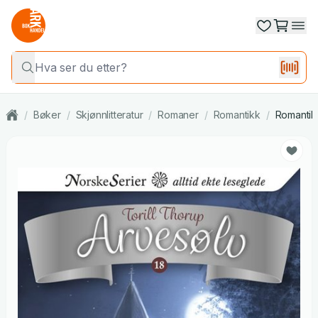
/
Bøker
/
Skjønnlitteratur
/
Romaner
/
Romantikk
/
Romantikk