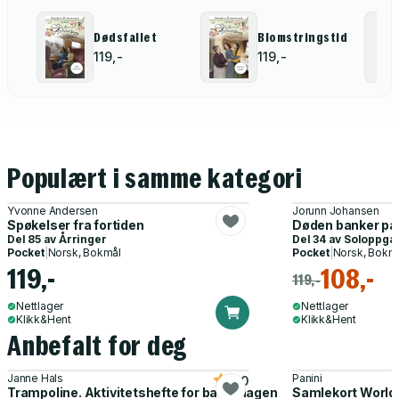
Dødsfallet
Blomstringstid
119,-
119,-
Populært i samme kategori
Yvonne Andersen
Jorunn Johansen
Spøkelser fra fortiden
Døden banker på
Del 85 av
Årringer
Del 34 av
Soloppga
Pocket
|
Norsk, Bokmål
Pocket
|
Norsk, Bokm
119,-
108,-
119,-
Nettlager
Nettlager
Klikk&Hent
Klikk&Hent
Anbefalt for deg
Janne Hals
Panini
5.0
Trampoline. Aktivitetshefte for barnehagen
Samlekort World