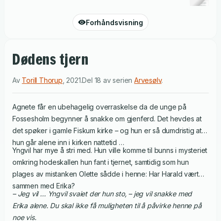
Forhåndsvisning
Dødens tjern
Av
Torill Thorup
,
2021
.
Del 18 av serien
Arvesølv
.
Agnete får en ubehagelig overraskelse da de unge på
Fossesholm begynner å snakke om gjenferd. Det hevdes at
det spøker i gamle Fiskum kirke – og hun er så dumdristig at
hun går alene inn i kirken nattetid …
Yngvil har mye å stri med. Hun ville komme til bunns i mysteriet
omkring hodeskallen hun fant i tjernet, samtidig som hun
plages av mistanken Olette sådde i henne: Har Harald vært
sammen med Erika?
– Jeg vil … Yngvil svaiet der hun sto, – jeg vil snakke med
Erika alene. Du skal ikke få muligheten til å påvirke henne på
noe vis.