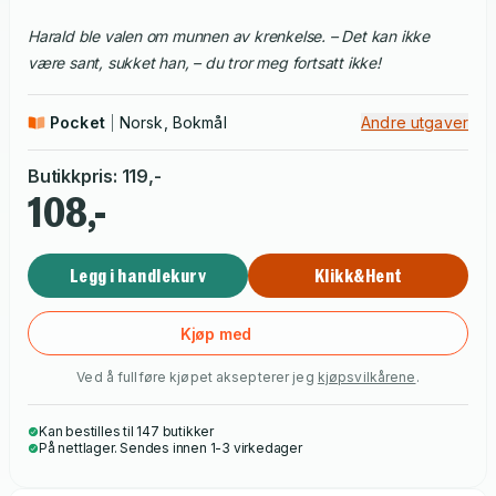
Harald ble valen om munnen av krenkelse. – Det kan ikke
være sant, sukket han, – du tror meg fortsatt ikke!
Pocket
Norsk, Bokmål
Andre utgaver
Butikkpris
:
119
,-
108,-
Legg i handlekurv
Klikk&Hent
Kjøp med
Ved å fullføre kjøpet aksepterer jeg
kjøpsvilkårene
.
Kan bestilles til 147 butikker
På nettlager. Sendes innen 1-3 virkedager