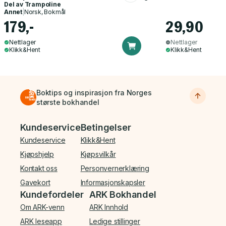
Del av
Trampoline
Annet
|
Norsk, Bokmål
179,-
29,90
Nettlager
Nettlager
Klikk&Hent
Klikk&Hent
Boktips og inspirasjon fra Norges
største bokhandel
Bunnmeny
Kundeservice
Betingelser
Kundeservice
Klikk&Hent
Kjøpshjelp
Kjøpsvilkår
Kontakt oss
Personvernerklæring
Gavekort
Informasjonskapsler
Kundefordeler
ARK Bokhandel
Om ARK-venn
ARK Innhold
ARK leseapp
Ledige stillinger