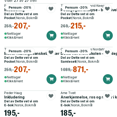
Viser
27
av
27
treff
Peder Haug
Thomas Nordahl, David Keeping
Pensum -20%
Pensum -20%
Inkludering
Pedagogisk analyse - beskrivel
Del av
Dette vet vi om
Del av
Dette vet vi om
Pocket
|
Norsk, Bokmål
Pocket
|
Norsk, Bokmål
207,-
215,-
259,-
269,-
Nettlager
Nettlager
Klikk&Hent
Klikk&Hent
Terje Overland
Ole Hansen, Thomas Nordahl
Pensum -20%
Pensum -20%
Elever i læringsvanskeligheter
Dette vet vi om skolen - samle
Del av
Dette vet vi om
Del av
Dette vet vi om
Pocket
|
Norsk, Bokmål
Samlesett
|
Norsk, Bokmål
207,-
871,-
259,-
1 089,-
Nettlager
Nettlager
Klikk&Hent
Klikk&Hent
Peder Haug
Arne Tveit
Inkludering
Anerkjennelse, ros og regler 
Del av
Dette vet vi om
Del av
Dette vet vi om
E-bok
|
Norsk, Bokmål
E-bok
|
Norsk, Bokmål
195,-
185,-