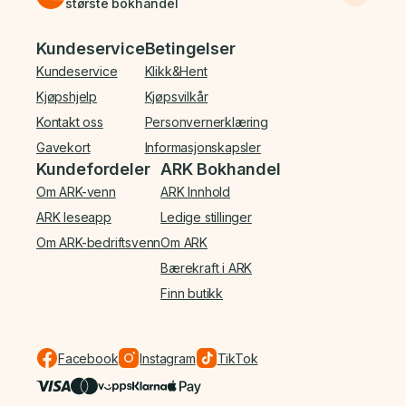
største bokhandel
Bunnmeny
Kundeservice
Betingelser
Kundeservice
Klikk&Hent
Kjøpshjelp
Kjøpsvilkår
Kontakt oss
Personvernerklæring
Gavekort
Informasjonskapsler
Kundefordeler
ARK Bokhandel
Om ARK-venn
ARK Innhold
ARK leseapp
Ledige stillinger
Om ARK-bedriftsvenn
Om ARK
Bærekraft i ARK
Finn butikk
Facebook
Instagram
TikTok