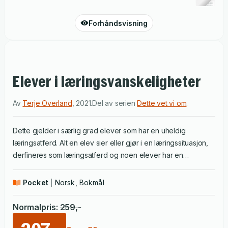
Forhåndsvisning
Elever i læringsvanskeligheter
Av
Terje Overland
,
2021
.
Del av serien
Dette vet vi om
.
Dette gjelder i særlig grad elever som har en uheldig
læringsatferd. Alt en elev sier eller gjør i en læringssituasjon,
derfineres som læringsatferd og noen elever har en
læringsatferd som ikke fremmer læring. I denne elevgruppa
finnes det elever som er i læringsvanskeligheter. I boka
Pocket
Norsk, Bokmål
drøftes ulike perspektiver på læringsatferd. Konsekvensene
av hvordan lærere oppfatter elevenes læringsatferd blir også
Normalpris
:
259
,-
belyst. I tillegg redegjør boka for hva som kreves av en lærer