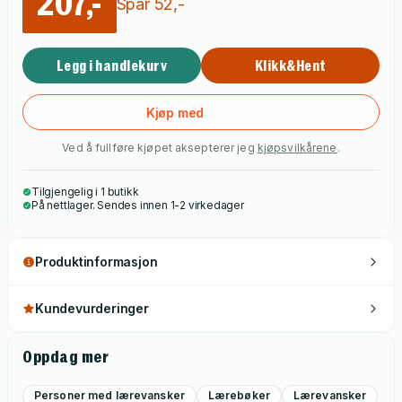
207,-
som ønsker å oppnå en positiv relasjon til elevene og bidra til
Spar
52
,-
at de utnytter læringspotensialet sitt.
Legg i handlekurv
Klikk&Hent
Kjøp med
Ved å fullføre kjøpet aksepterer jeg
kjøpsvilkårene
.
Tilgjengelig i 1 butikk
På nettlager. Sendes innen 1-2 virkedager
Produktinformasjon
Kundevurderinger
Oppdag mer
Personer med lærevansker
Lærebøker
Lærevansker