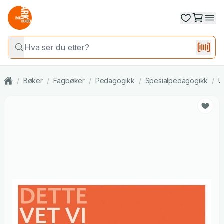
/
Bøker
/
Fagbøker
/
Pedagogikk
/
Spesialpedagogikk
/
U