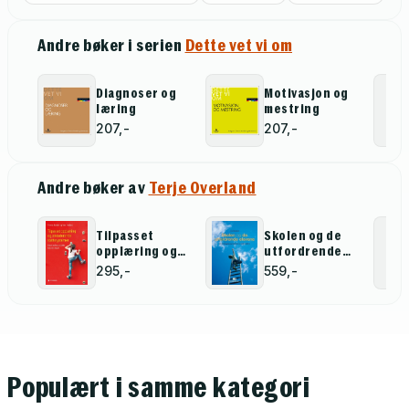
Andre bøker i serien
Dette vet vi om
Diagnoser og
Motivasjon og
læring
mestring
207,-
207,-
Andre bøker av
Terje Overland
Tilpasset
Skolen og de
opplæring og
utfordrende
inkluderende
elevene
295,-
559,-
støttesystemer
Populært i samme kategori