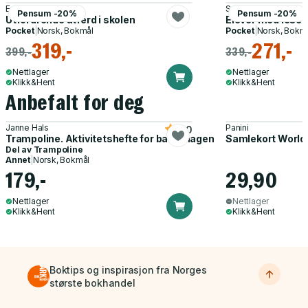
Emilie C. Kinge
Solveig-Alma Halaas
Pensum -20%
Pensum -20%
Utfordrende atferd i skolen
Elever med lese- 
Pocket
|
Norsk, Bokmål
Pocket
|
Norsk, Bokm
319,-
271,-
399,-
339,-
Nettlager
Nettlager
Klikk&Hent
Klikk&Hent
Anbefalt for deg
Janne Hals
Panini
5.0
Trampoline. Aktivitetshefte for barnehagen
Samlekort World
Del av
Trampoline
Annet
|
Norsk, Bokmål
179,-
29,90
Nettlager
Nettlager
Klikk&Hent
Klikk&Hent
Boktips og inspirasjon fra Norges
største bokhandel