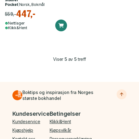
Pocket
|
Norsk, Bokmål
447,-
559,-
Nettlager
Klikk&Hent
Viser
5
av
5
treff
Boktips og inspirasjon fra Norges
største bokhandel
Bunnmeny
Kundeservice
Betingelser
Kundeservice
Klikk&Hent
Kjøpshjelp
Kjøpsvilkår
Kontakt oss
Personvernerklæring