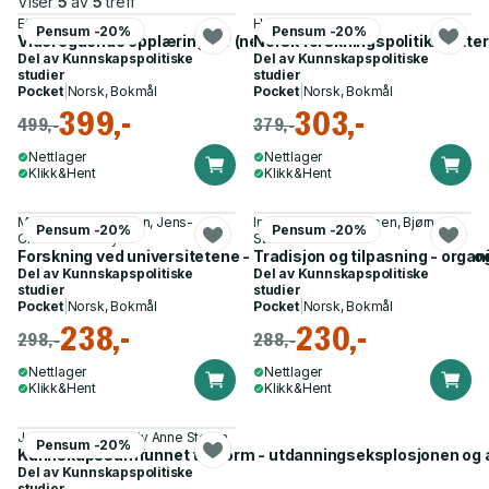
Viser
5
av
5
treff
Eifred Markussen
Hans Skoie
Pensum -20%
Pensum -20%
Videregående opplæring for (nesten) alle
Norsk forskningspolitikk i ette
Del av
Kunnskapspolitiske
Del av
Kunnskapspolitiske
studier
studier
Pocket
|
Norsk, Bokmål
Pocket
|
Norsk, Bokmål
399,-
303,-
499,-
379,-
Nettlager
Nettlager
Klikk&Hent
Klikk&Hent
Magnus Gulbrandsen, Jens-
Ingvild Marheim Larsen, Bjørn
Pensum -20%
Pensum -20%
Christian Smeby
Stensaker
Forskning ved universitetene - rammebetingelser, relevans og
Tradisjon og tilpasning - organ
Del av
Kunnskapspolitiske
Del av
Kunnskapspolitiske
studier
studier
Pocket
|
Norsk, Bokmål
Pocket
|
Norsk, Bokmål
238,-
230,-
298,-
288,-
Nettlager
Nettlager
Klikk&Hent
Klikk&Hent
Jens B. Grøgaard, Liv Anne Støren
Pensum -20%
Kunnskapssamfunnet tar form - utdanningseksplosjonen og 
Del av
Kunnskapspolitiske
studier