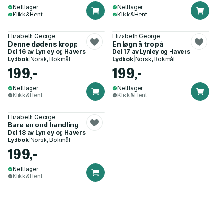
Nettlager
Nettlager
Klikk&Hent
Klikk&Hent
Elizabeth George
Elizabeth George
Denne dødens kropp
En løgn å tro på
Del 16 av
Lynley og Havers
Del 17 av
Lynley og Havers
Lydbok
|
Norsk, Bokmål
Lydbok
|
Norsk, Bokmål
199,-
199,-
Nettlager
Nettlager
Klikk&Hent
Klikk&Hent
Elizabeth George
Bare en ond handling
Del 18 av
Lynley og Havers
Lydbok
|
Norsk, Bokmål
199,-
Nettlager
Klikk&Hent