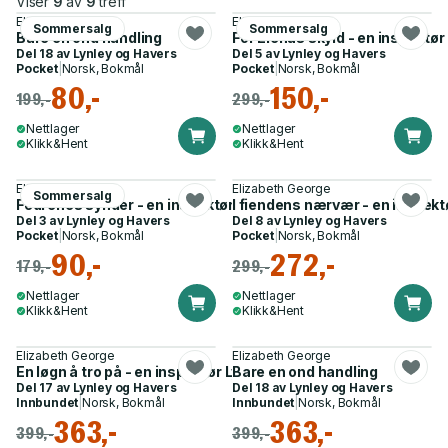
Viser
9
av
9
treff
Elizabeth George
Elizabeth George
Sommersalg
Sommersalg
Bare en ond handling
For Elenas skyld - en inspektør
Del 18 av
Lynley og Havers
Del 5 av
Lynley og Havers
Pocket
|
Norsk, Bokmål
Pocket
|
Norsk, Bokmål
80,-
150,-
199,-
299,-
Nettlager
Nettlager
Klikk&Hent
Klikk&Hent
Elizabeth George
Elizabeth George
Sommersalg
Fedrenes synder - en inspektør Lynley krim
I fiendens nærvær - en inspekt
Del 3 av
Lynley og Havers
Del 8 av
Lynley og Havers
Pocket
|
Norsk, Bokmål
Pocket
|
Norsk, Bokmål
90,-
272,-
179,-
299,-
Nettlager
Nettlager
Klikk&Hent
Klikk&Hent
Elizabeth George
Elizabeth George
En løgn å tro på - en inspektør Lynley krim
Bare en ond handling
Del 17 av
Lynley og Havers
Del 18 av
Lynley og Havers
Innbundet
|
Norsk, Bokmål
Innbundet
|
Norsk, Bokmål
363,-
363,-
399,-
399,-