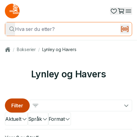
/
Bokserier
/
Lynley og Havers
Lynley og Havers
Filter
Aktuelt
Språk
Format