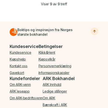
Viser
9
av
9
treff
Boktips og inspirasjon fra Norges
største bokhandel
Bunnmeny
Kundeservice
Betingelser
Kundeservice
Klikk&Hent
Kjøpshjelp
Kjøpsvilkår
Kontakt oss
Personvernerklæring
Gavekort
Informasjonskapsler
Kundefordeler
ARK Bokhandel
Om ARK-venn
ARK Innhold
ARK leseapp
Ledige stillinger
Om ARK-bedriftsvenn
Om ARK
Bærekraft i ARK