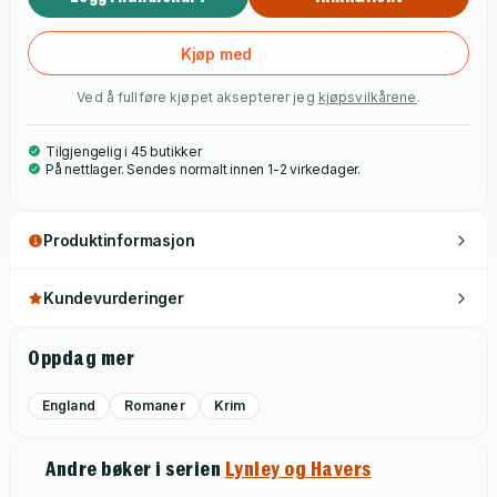
medelever er rammet av noe ondt. Dette er tredje roman om
Lynley og Havers.
Kjøp med
Ved å fullføre kjøpet aksepterer jeg
kjøpsvilkårene
.
Tilgjengelig i 45 butikker
På nettlager. Sendes normalt innen 1-2 virkedager.
Produktinformasjon
Kundevurderinger
Oppdag mer
England
Romaner
Krim
Andre bøker i serien
Lynley og Havers