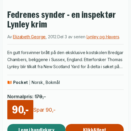
Fedrenes synder - en inspektør
Lynley krim
Av
Elizabeth George
,
2012
.
Del 3 av serien
Lynley og Havers
.
En gutt forsvinner brått på den eksklusive kostskolen Bredgar
Chambers, beliggene i Sussex, England. Etterforsker Thomas
Lynley blir tilkalt fra New Scotland Yard for å delta i søket på
eleven. Sussex ligger egentlig utenfor etterforskerens
jurisdiksjon og Lynley vet han bør holde seg unna. Da den
Pocket
Norsk, Bokmål
unge gutten blir funnet drept mellom gravstøttene på en
kirkegård, blir brått den pyntelige overklassen lammet av
Normalpris
:
179
,-
skrekk. Dette blir ingen vanlig drapssak for etterforsker
90,-
Lynley og overkonstabel Barbara Havers. I jakten på den
Spar
90
,-
amoralske drapsmannen kommer Lynley og Havers over dypt
begravde hemmeligheter i et strengt lukket samfunn. Det kan
Legg i handlekurv
Klikk&Hent
late til at både den avdødes rektor, lærere og unge