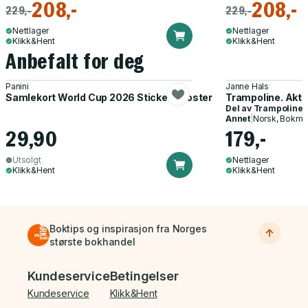
208,-
208,-
229,-
229,-
Nettlager
Nettlager
Klikk&Hent
Klikk&Hent
Anbefalt for deg
Panini
Janne Hals
Samlekort World Cup 2026 Sticker Booster
Trampoline. Akti
Del av
Trampoline
Annet
|
Norsk, Bokmå
29,90
179,-
Utsolgt
Nettlager
Klikk&Hent
Klikk&Hent
Boktips og inspirasjon fra Norges
største bokhandel
Bunnmeny
Kundeservice
Betingelser
Kundeservice
Klikk&Hent