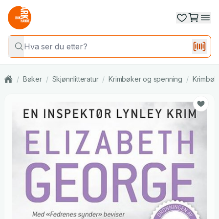
/
Bøker
/
Skjønnlitteratur
/
Krimbøker og spenning
/
Krimbøk