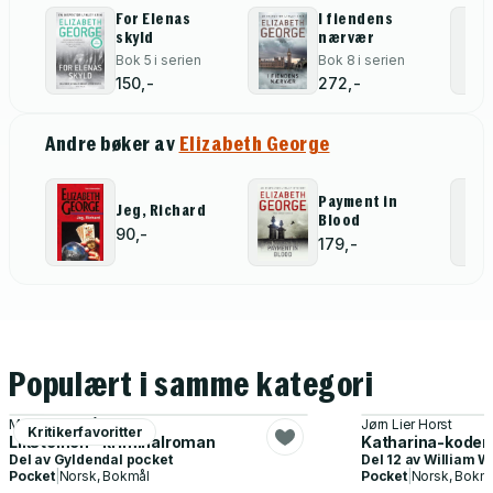
For Elenas
I fiendens
skyld
nærvær
Bok 5 i serien
Bok 8 i serien
150,-
272,-
Andre bøker av
Elizabeth George
Payment in
Jeg, Richard
Blood
90,-
179,-
Populært i samme kategori
Marit Reiersgård
Jørn Lier Horst
Kritikerfavoritter
Liksteinen - kriminalroman
Katharina-koden
Del av
Gyldendal pocket
Del 12 av
William W
Pocket
|
Norsk, Bokmål
Pocket
|
Norsk, Bokm