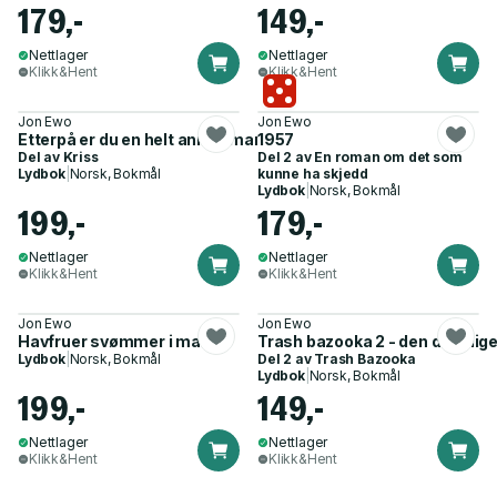
179,-
149,-
Nettlager
Nettlager
Klikk&Hent
Klikk&Hent
Jon Ewo
Jon Ewo
Etterpå er du en helt annen mann
1957
Del av
Kriss
Del 2 av
En roman om det som
Lydbok
|
Norsk, Bokmål
kunne ha skjedd
Lydbok
|
Norsk, Bokmål
199,-
179,-
Nettlager
Nettlager
Klikk&Hent
Klikk&Hent
Jon Ewo
Jon Ewo
Havfruer svømmer i mai
Trash bazooka 2 - den dødelig
Lydbok
|
Norsk, Bokmål
Del 2 av
Trash Bazooka
Lydbok
|
Norsk, Bokmål
199,-
149,-
Nettlager
Nettlager
Klikk&Hent
Klikk&Hent