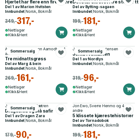
Hjertet har flere enn fire kamre - roman fra antropocens slutt
Det står skrevet i tre steiner
Del 1 av
Marion Hvitsten
Del av
Bytting-sagaen
Innbundet
|
Norsk, Bokmål
Innbundet
|
Norsk, Bokmål
317,-
181,-
349,-
199,-
Nettlager
Nettlager
Klikk&Hent
Klikk&Hent
Arne Svingen, Ingunn Aamodt og 1
Jon Ewo, Jens Kristensen
Sommersalg
Sommersalg
annen
Jenta i veikanten
Tre midnattsgrøss
Del 1 av
Nordlys
Del av
Marg & bein
Innbundet
|
Norsk, Bokmål
Innbundet
|
Norsk, Bokmål
161,-
96,-
269,-
319,-
Nettlager
Nettlager
Klikk&Hent
Klikk&Hent
Jon Ewo, Morten Sætren
Jon Ewo, Sverre Henmo og 4
Sommersalg
Drageblod og blå safir
andre
5 klissete kjærestehistorier
Del 1 av
Dragen Zara
Innbundet
|
Norsk, Bokmål
Del av
Tornadobok
Innbundet
|
Norsk, Bokmål
90,-
181,-
179,-
199,-