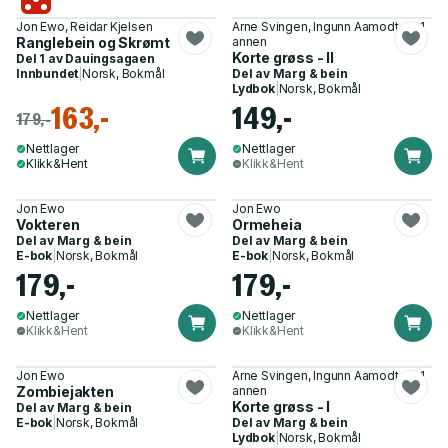
Jon Ewo, Reidar Kjelsen
Arne Svingen, Ingunn Aamodt og 1
Ranglebein og Skrømt
annen
Korte grøss - II
Del 1 av
Dauingsagaen
Innbundet
|
Norsk, Bokmål
Del av
Marg & bein
Lydbok
|
Norsk, Bokmål
163,-
149,-
179,-
Nettlager
Nettlager
Klikk&Hent
Klikk&Hent
Jon Ewo
Jon Ewo
Vokteren
Ormeheia
Del av
Marg & bein
Del av
Marg & bein
E-bok
|
Norsk, Bokmål
E-bok
|
Norsk, Bokmål
179,-
179,-
Nettlager
Nettlager
Klikk&Hent
Klikk&Hent
Jon Ewo
Arne Svingen, Ingunn Aamodt og 1
Zombiejakten
annen
Korte grøss - I
Del av
Marg & bein
E-bok
|
Norsk, Bokmål
Del av
Marg & bein
Lydbok
|
Norsk, Bokmål