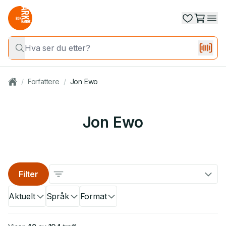
/
Forfattere
/
Jon Ewo
Jon Ewo
Filter
Aktuelt
Språk
Format