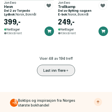
Jon Ewo
Jon Ewo
Hevn
Trollkamp
Del 2 av
Torpedo
Del av
Bytting-sagaen
Lydbok
|
Norsk, Bokmål
E-bok
|
Norsk, Bokmål
399,-
249,-
Nettlager
Nettlager
Klikk&Hent
Klikk&Hent
Viser
48
av
194
treff
Last inn flere
Boktips og inspirasjon fra Norges
største bokhandel