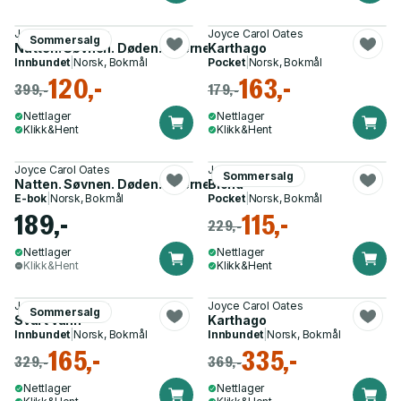
Joyce Carol Oates
Joyce Carol Oates
Sommersalg
Natten. Søvnen. Døden. Stjernene
Karthago
Innbundet
|
Norsk, Bokmål
Pocket
|
Norsk, Bokmål
120,-
163,-
399,-
179,-
Nettlager
Nettlager
Klikk&Hent
Klikk&Hent
Joyce Carol Oates
Joyce Carol Oates
Sommersalg
Natten. Søvnen. Døden. Stjernene
Blond
E-bok
|
Norsk, Bokmål
Pocket
|
Norsk, Bokmål
189,-
115,-
229,-
Nettlager
Nettlager
Klikk&Hent
Klikk&Hent
Joyce Carol Oates
Joyce Carol Oates
Sommersalg
Svart vann
Karthago
Innbundet
|
Norsk, Bokmål
Innbundet
|
Norsk, Bokmål
165,-
335,-
329,-
369,-
Nettlager
Nettlager