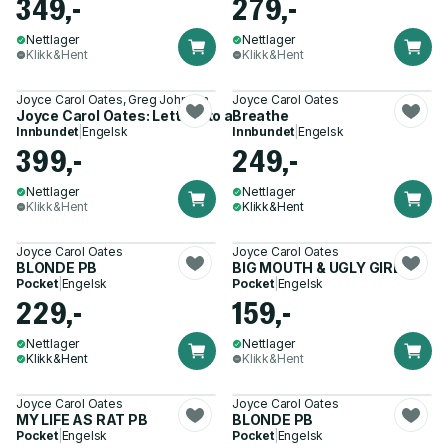
349,-
279,-
Nettlager
Nettlager
Klikk&Hent
Klikk&Hent
Joyce Carol Oates, Greg Johnson
Joyce Carol Oates
Joyce Carol Oates: Letters to a Biographer
Breathe
Innbundet
|
Engelsk
Innbundet
|
Engelsk
399,-
249,-
Nettlager
Nettlager
Klikk&Hent
Klikk&Hent
Joyce Carol Oates
Joyce Carol Oates
BLONDE PB
BIG MOUTH & UGLY GIRL PB
Pocket
|
Engelsk
Pocket
|
Engelsk
229,-
159,-
Nettlager
Nettlager
Klikk&Hent
Klikk&Hent
Joyce Carol Oates
Joyce Carol Oates
MY LIFE AS RAT PB
BLONDE PB
Pocket
|
Engelsk
Pocket
|
Engelsk