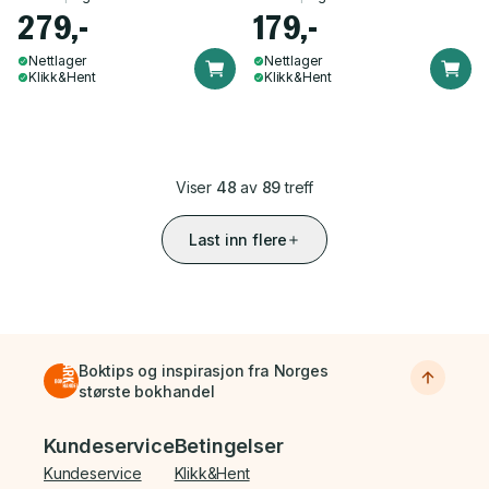
279,-
179,-
Nettlager
Nettlager
Klikk&Hent
Klikk&Hent
Viser
48
av
89
treff
Last inn flere
Boktips og inspirasjon fra Norges
største bokhandel
Bunnmeny
Kundeservice
Betingelser
Kundeservice
Klikk&Hent