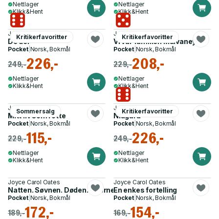
Nettlager
Nettlager
Klikk&Hent
Klikk&Hent
Joyce Carol Oates
Joyce Carol Oates
Kritikerfavoritter
Kritikerfavoritter
De der
Vi var familien Mulvaney
Pocket
|
Norsk, Bokmål
Pocket
|
Norsk, Bokmål
226,-
208,-
249,-
229,-
Nettlager
Nettlager
Klikk&Hent
Klikk&Hent
Joyce Carol Oates
Joyce Carol Oates
Sommersalg
Kritikerfavoritter
Mitt liv som rotte
Niagara
Pocket
|
Norsk, Bokmål
Pocket
|
Norsk, Bokmål
115,-
226,-
229,-
249,-
Nettlager
Nettlager
Klikk&Hent
Klikk&Hent
Joyce Carol Oates
Joyce Carol Oates
Natten. Søvnen. Døden. Stjernene
En enkes fortelling
Pocket
|
Norsk, Bokmål
Pocket
|
Norsk, Bokmål
172,-
154,-
189,-
169,-