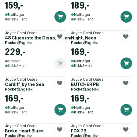
159,-
189,-
Nettlager
Nettlager
Klikk&Hent
Klikk&Hent
Joyce Carol Oates
Joyce Carol Oates
48 Clues into the Disappearance of My Sister
Night, Neon
Pocket
|
Engelsk
Pocket
|
Engelsk
229,-
169,-
Utsolgt
Nettlager
Klikk&Hent
Klikk&Hent
Joyce Carol Oates
Joyce Carol Oates
Cardiff, by the Sea
BUTCHER PB
Pocket
|
Engelsk
Pocket
|
Engelsk
169,-
169,-
Nettlager
Nettlager
Klikk&Hent
Klikk&Hent
Joyce Carol Oates
Joyce Carol Oates
Broke Heart Blues
FOX PB
Pocket
|
Engelsk
Pocket
|
Engelsk