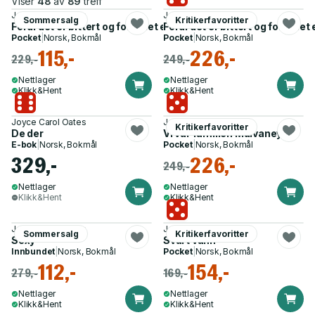
Viser
48
av
89
treff
Joyce Carol Oates
Joyce Carol Oates
Sommersalg
Kritikerfavoritter
Fordi det er bittert og fordi det er mitt hjerte
Fordi det er bittert og fordi det 
Pocket
|
Norsk, Bokmål
Pocket
|
Norsk, Bokmål
115,-
226,-
229,-
249,-
Nettlager
Nettlager
Klikk&Hent
Klikk&Hent
Joyce Carol Oates
Joyce Carol Oates
Kritikerfavoritter
De der
Vi var familien Mulvaney
E-bok
|
Norsk, Bokmål
Pocket
|
Norsk, Bokmål
329,-
226,-
249,-
Nettlager
Nettlager
Klikk&Hent
Klikk&Hent
Joyce Carol Oates
Joyce Carol Oates
Sommersalg
Kritikerfavoritter
Sexy
Svart vann
Innbundet
|
Norsk, Bokmål
Pocket
|
Norsk, Bokmål
112,-
154,-
279,-
169,-
Nettlager
Nettlager
Klikk&Hent
Klikk&Hent