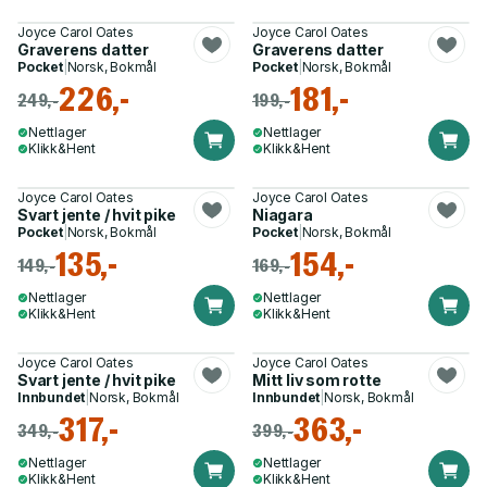
Joyce Carol Oates
Joyce Carol Oates
Graverens datter
Graverens datter
Pocket
|
Norsk, Bokmål
Pocket
|
Norsk, Bokmål
226,-
181,-
249,-
199,-
Nettlager
Nettlager
Klikk&Hent
Klikk&Hent
Joyce Carol Oates
Joyce Carol Oates
Svart jente / hvit pike
Niagara
Pocket
|
Norsk, Bokmål
Pocket
|
Norsk, Bokmål
135,-
154,-
149,-
169,-
Nettlager
Nettlager
Klikk&Hent
Klikk&Hent
Joyce Carol Oates
Joyce Carol Oates
Svart jente / hvit pike
Mitt liv som rotte
Innbundet
|
Norsk, Bokmål
Innbundet
|
Norsk, Bokmål
317,-
363,-
349,-
399,-
Nettlager
Nettlager
Klikk&Hent
Klikk&Hent