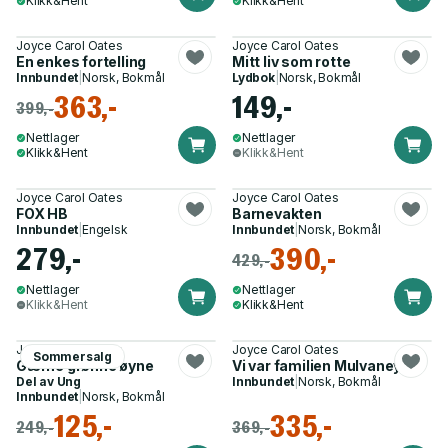
Klikk&Hent
Klikk&Hent
Joyce Carol Oates
Joyce Carol Oates
En enkes fortelling
Mitt liv som rotte
Innbundet
|
Norsk, Bokmål
Lydbok
|
Norsk, Bokmål
363,-
149,-
399,-
Nettlager
Nettlager
Klikk&Hent
Klikk&Hent
Joyce Carol Oates
Joyce Carol Oates
FOX HB
Barnevakten
Innbundet
|
Engelsk
Innbundet
|
Norsk, Bokmål
279,-
390,-
429,-
Nettlager
Nettlager
Klikk&Hent
Klikk&Hent
Joyce Carol Oates
Joyce Carol Oates
Sommersalg
Gærne grønne øyne
Vi var familien Mulvaney
Del av
Ung
Innbundet
|
Norsk, Bokmål
Innbundet
|
Norsk, Bokmål
125,-
335,-
249,-
369,-