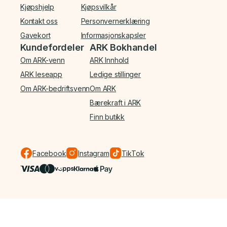
Kjøpshjelp
Kjøpsvilkår
Kontakt oss
Personvernerklæring
Gavekort
Informasjonskapsler
Kundefordeler
ARK Bokhandel
Om ARK-venn
ARK Innhold
ARK leseapp
Ledige stillinger
Om ARK-bedriftsvenn
Om ARK
Bærekraft i ARK
Finn butikk
Facebook
Instagram
TikTok