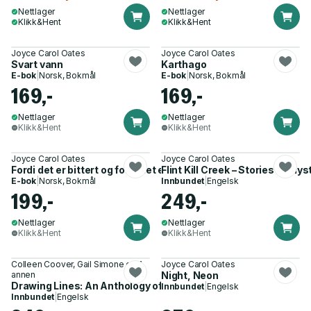
Nettlager
Nettlager
Klikk&Hent
Klikk&Hent
Joyce Carol Oates
Joyce Carol Oates
Svart vann
Karthago
E-bok
|
Norsk, Bokmål
E-bok
|
Norsk, Bokmål
169,-
169,-
Nettlager
Nettlager
Klikk&Hent
Klikk&Hent
Joyce Carol Oates
Joyce Carol Oates
Fordi det er bittert og fordi det er mitt hjerte
Flint Kill Creek – Stories of M
E-bok
|
Norsk, Bokmål
Innbundet
|
Engelsk
199,-
249,-
Nettlager
Nettlager
Klikk&Hent
Klikk&Hent
Colleen Coover, Gail Simone og 1
Joyce Carol Oates
annen
Night, Neon
Drawing Lines: An Anthology of Women Cartoonists
Innbundet
|
Engelsk
Innbundet
|
Engelsk